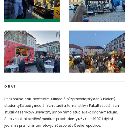
O NÁS
Stisk online je studentský multimediální zpravodajský deník tvořený
studenty Katedry mediálních studií a žurnalistiky z Fakulty sociálních
studií Masarykovy univerzity Brno v rámci studia jako cvičné médium.
Stisk vznikl jako cvičné médium pro studenty už v roce 1997, kdy byl
jedním z prvních internetových časopisů v České republice.