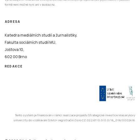
formě není možné nyní ani v budoucnu.
ADRESA
Katedra mediálních studií a žurnalistiky,
Fakulta sociálních studií MU,
Joštova 10,
602 00 Brno
REDAKCE
Tento systém je financován v rámci realizace projektu Strategické investice Masarykovy
univerzity do vzdělávání SIMU+ registrační číslo CZ.02.2.67/0.0/0.0/16_016/0002416.