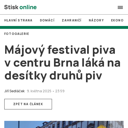
HLAVNÍ STRANA
DOMÁCÍ
ZAHRANIČÍ
NÁZORY
EKONOMI
search
FOTOGALERIE
#
MUNI
Májový festival piva
#
Brno
v centru Brna láká na
#
volby
desítky druhů piv
login
PŘIHLÁSIT SE
Zapomněli jste heslo?
Jiří Sedláček
9. května 2025 • 23:59
Založit nový účet
ZPĚT NA ČLÁNEK