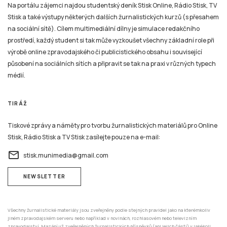
Na portálu zájemci najdou studentský deník Stisk Online, Rádio Stisk, TV
Stisk a také výstupy některých dalších žurnalistických kurzů (s přesahem
na sociální sítě). Cílem multimediální dílny je simulace redakčního
prostředí, každý student si tak může vyzkoušet všechny základní role při
výrobě online zpravodajského či publicistického obsahu i související
působení na sociálních sítích a připravit se tak na praxi v různých typech
médií.
TIRÁŽ
Tiskové zprávy a náměty pro tvorbu žurnalistických materiálů pro Online
Stisk, Rádio Stisk a TV Stisk zasílejte pouze na e-mail:
email
stisk.munimedia@gmail.com
NEWSLETTER
Všechny žurnalistické materiály jsou zveřejněny podle stejných pravidel jako na kterémkoliv
jiném zpravodajském serveru nebo například v novinách, rozhlasovém nebo televizním
zpravodajství. Mazání už zveřejněných žurnalistických příspěvků (ani jejich částí) v jakékoli