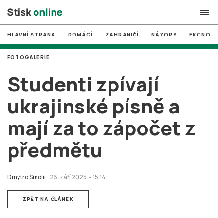
HLAVNÍ STRANA
DOMÁCÍ
ZAHRANIČÍ
NÁZORY
EKONOMI
search
FOTOGALERIE
#
MUNI
Studenti zpívají
#
Brno
ukrajinské písně a
#
volby
mají za to zápočet z
login
PŘIHLÁSIT SE
předmětu
Zapomněli jste heslo?
Založit nový účet
Dmytro Smolii
26. září 2025 • 15:14
ZPĚT NA ČLÁNEK