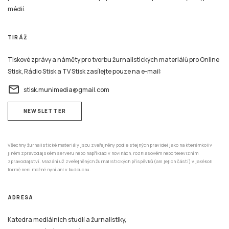
médií.
TIRÁŽ
Tiskové zprávy a náměty pro tvorbu žurnalistických materiálů pro Online
Stisk, Rádio Stisk a TV Stisk zasílejte pouze na e-mail:
email
stisk.munimedia@gmail.com
NEWSLETTER
Všechny žurnalistické materiály jsou zveřejněny podle stejných pravidel jako na kterémkoliv
jiném zpravodajském serveru nebo například v novinách, rozhlasovém nebo televizním
zpravodajství. Mazání už zveřejněných žurnalistických příspěvků (ani jejich částí) v jakékoli
formě není možné nyní ani v budoucnu.
ADRESA
Katedra mediálních studií a žurnalistiky,