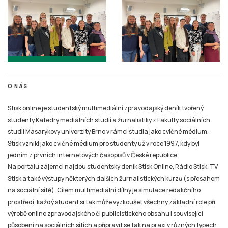
O NÁS
Stisk online je studentský multimediální zpravodajský deník tvořený
studenty Katedry mediálních studií a žurnalistiky z Fakulty sociálních
studií Masarykovy univerzity Brno v rámci studia jako cvičné médium.
Stisk vznikl jako cvičné médium pro studenty už v roce 1997, kdy byl
jedním z prvních internetových časopisů v České republice.
Na portálu zájemci najdou studentský deník Stisk Online, Rádio Stisk, TV
Stisk a také výstupy některých dalších žurnalistických kurzů (s přesahem
na sociální sítě). Cílem multimediální dílny je simulace redakčního
prostředí, každý student si tak může vyzkoušet všechny základní role při
výrobě online zpravodajského či publicistického obsahu i související
působení na sociálních sítích a připravit se tak na praxi v různých typech