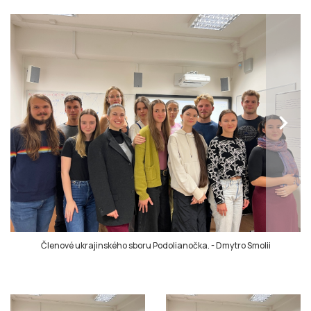
chevron_right
Členové ukrajinského sboru Podolianočka.
-
Dmytro Smolii