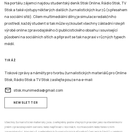
Na portálu zájemci najdou studentský deník Stisk Online, Rádio Stisk, TV
Stisk a také výstupy některých dalších žurnalistických kurzů (s přesahem
na sociální sítě). Cílem multimediální dílny je simulace redakčního
prostředí, každý student si tak může vyzkoušet všechny základní role při
výrobě online zpravodajského či publicistického obsahu i související
působení na sociálních sítích a připravit se tak na praxi v různých typech
médií.
TIRÁŽ
Tiskové zprávy a náměty pro tvorbu žurnalistických materiálů pro Online
Stisk, Rádio Stisk a TV Stisk zasílejte pouze na e-mail:
email
stisk.munimedia@gmail.com
NEWSLETTER
Všechny žurnalistické materiály jsou zveřejněny podle stejných pravidel jako na kterémkoliv
jiném zpravodajském serveru nebo například v novinách, rozhlasovém nebo televizním
zpravodajství. Mazání už zveřejněných žurnalistických příspěvků (ani jejich částí) v jakékoli