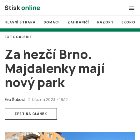
HLAVNÍ STRANA
DOMÁCÍ
ZAHRANIČÍ
NÁZORY
EKONOMI
search
FOTOGALERIE
#
MUNI
Za hezčí Brno.
#
Brno
Majdalenky mají
#
volby
nový park
login
PŘIHLÁSIT SE
Zapomněli jste heslo?
Eva Šubová
2. března 2023 • 19:12
Založit nový účet
ZPĚT NA ČLÁNEK