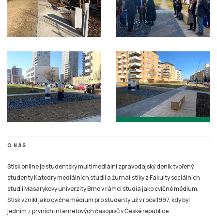
O NÁS
Stisk online je studentský multimediální zpravodajský deník tvořený
studenty Katedry mediálních studií a žurnalistiky z Fakulty sociálních
studií Masarykovy univerzity Brno v rámci studia jako cvičné médium.
Stisk vznikl jako cvičné médium pro studenty už v roce 1997, kdy byl
jedním z prvních internetových časopisů v České republice.