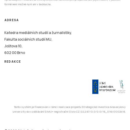
formě není možné nyní ani v budoucnu.
ADRESA
Katedra mediálních studií a žurnalistiky,
Fakulta sociálních studií MU,
Joštova 10,
602 00 Brno
REDAKCE
Tento systém je financován v rámci realizace projektu Strategické investice Masarykovy
univerzity do vzdělávání SIMU+ registrační číslo CZ.02.2.67/0.0/0.0/16_016/0002416.