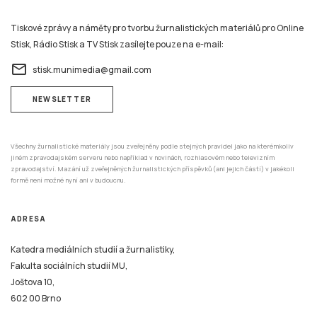
Tiskové zprávy a náměty pro tvorbu žurnalistických materiálů pro Online
Stisk, Rádio Stisk a TV Stisk zasílejte pouze na e-mail:
email
stisk.munimedia@gmail.com
NEWSLETTER
Všechny žurnalistické materiály jsou zveřejněny podle stejných pravidel jako na kterémkoliv
jiném zpravodajském serveru nebo například v novinách, rozhlasovém nebo televizním
zpravodajství. Mazání už zveřejněných žurnalistických příspěvků (ani jejich částí) v jakékoli
formě není možné nyní ani v budoucnu.
ADRESA
Katedra mediálních studií a žurnalistiky,
Fakulta sociálních studií MU,
Joštova 10,
602 00 Brno