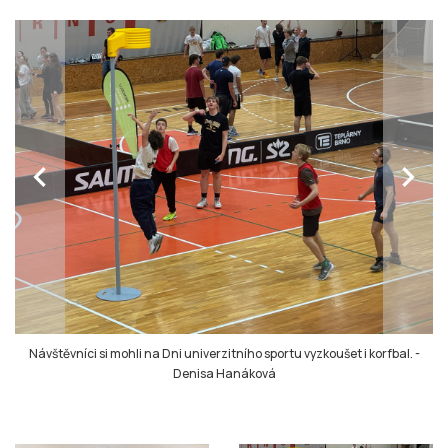
chevron_left
chevron_right
Návštěvníci si mohli na Dni univerzitního sportu vyzkoušet i korfbal.
-
Denisa Hanáková