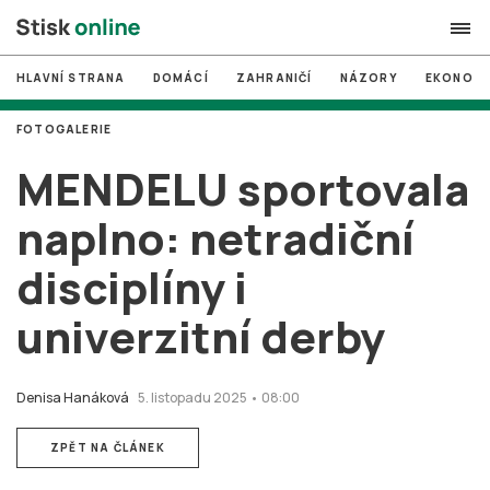
HLAVNÍ STRANA
DOMÁCÍ
ZAHRANIČÍ
NÁZORY
EKONOMI
search
FOTOGALERIE
#
MUNI
MENDELU sportovala
#
Brno
naplno: netradiční
#
volby
disciplíny i
login
PŘIHLÁSIT SE
univerzitní derby
Zapomněli jste heslo?
Založit nový účet
Denisa Hanáková
5. listopadu 2025 • 08:00
ZPĚT NA ČLÁNEK