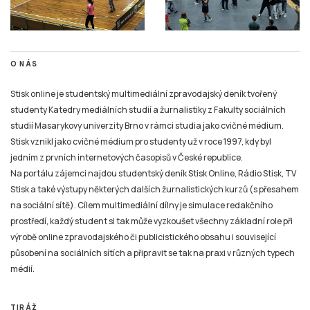
O NÁS
Stisk online je studentský multimediální zpravodajský deník tvořený
studenty Katedry mediálních studií a žurnalistiky z Fakulty sociálních
studií Masarykovy univerzity Brno v rámci studia jako cvičné médium.
Stisk vznikl jako cvičné médium pro studenty už v roce 1997, kdy byl
jedním z prvních internetových časopisů v České republice.
Na portálu zájemci najdou studentský deník Stisk Online, Rádio Stisk, TV
Stisk a také výstupy některých dalších žurnalistických kurzů (s přesahem
na sociální sítě). Cílem multimediální dílny je simulace redakčního
prostředí, každý student si tak může vyzkoušet všechny základní role při
výrobě online zpravodajského či publicistického obsahu i související
působení na sociálních sítích a připravit se tak na praxi v různých typech
médií.
TIRÁŽ