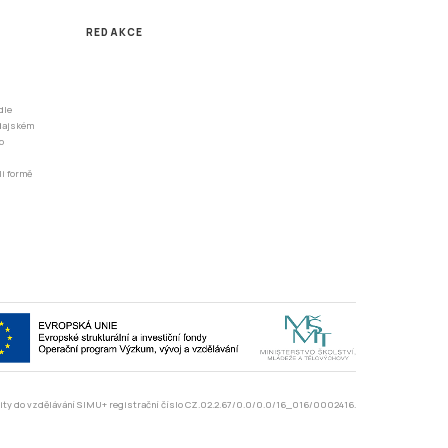
REDAKCE
dle
odajském
o
li formě
rzity do vzdělávání SIMU+ registrační číslo CZ.02.2.67/0.0/0.0/16_016/0002416.