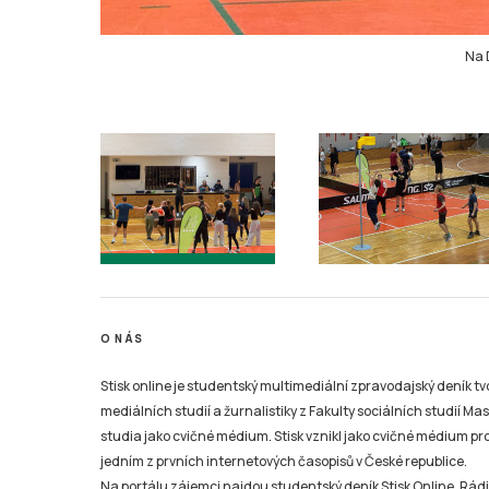
Na 
O NÁS
Stisk online je studentský multimediální zpravodajský deník t
mediálních studií a žurnalistiky z Fakulty sociálních studií Ma
studia jako cvičné médium. Stisk vznikl jako cvičné médium pro 
jedním z prvních internetových časopisů v České republice.
Na portálu zájemci najdou studentský deník Stisk Online, Rádio