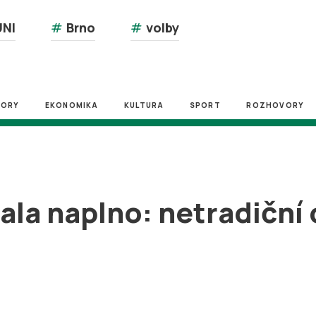
NI
#
Brno
#
volby
ZORY
EKONOMIKA
KULTURA
SPORT
ROZHOVORY
a naplno: netradiční di