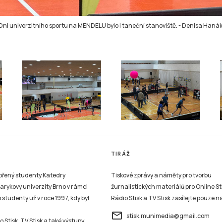
Dni univerzitního sportu na MENDELU bylo i taneční stanoviště.
-
Denisa Haná
TIRÁŽ
vořený studenty Katedry
Tiskové zprávy a náměty pro tvorbu
sarykovy univerzity Brno v rámci
žurnalistických materiálů pro Online St
studenty už v roce 1997, kdy byl
Rádio Stisk a TV Stisk zasílejte pouze n
email
stisk.munimedia@gmail.com
 Stisk, TV Stisk a také výstupy