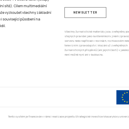
ní sítě). Cílem multimediální
může vyzkoušet všechny základní
NEWSLETTER
 i související působení na
dií.
Všechny žurnalistické materiály jsou zveřejněny po
stejných pravidel jako na kterémkoliv jiném zprav
serveru nebo například v novinách, rozhlasovém neb
televizním zpravodajství. Mazání už zveřejněných
žurnalistických příspěvků (ani jejich částí) v jakéko
není možné nyní ani v budoucnu.
Tento systém je financován v rámci realizace projektu Strategické investice Masarykovy unive