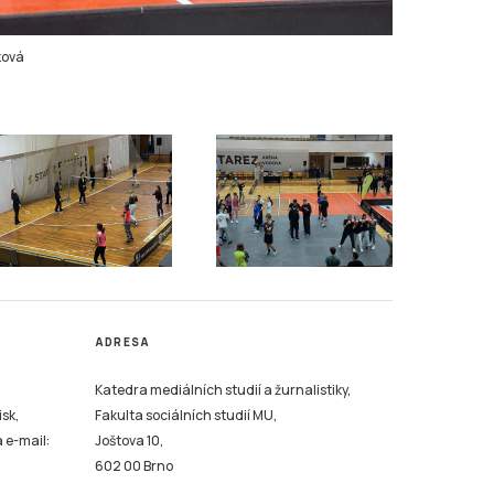
ková
ADRESA
Katedra mediálních studií a žurnalistiky,
isk,
Fakulta sociálních studií MU,
a e-mail:
Joštova 10,
602 00 Brno