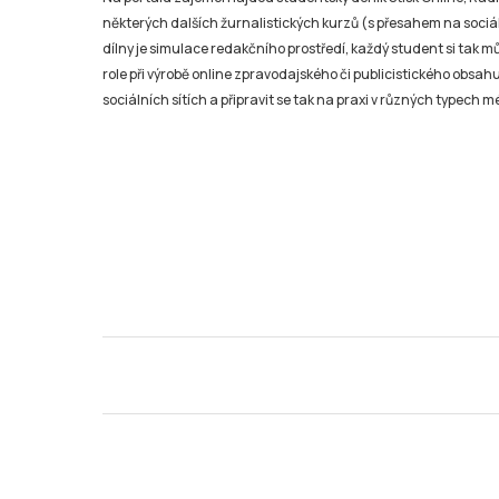
některých dalších žurnalistických kurzů (s přesahem na sociál
dílny je simulace redakčního prostředí, každý student si tak 
role při výrobě online zpravodajského či publicistického obsahu
sociálních sítích a připravit se tak na praxi v různých typech mé