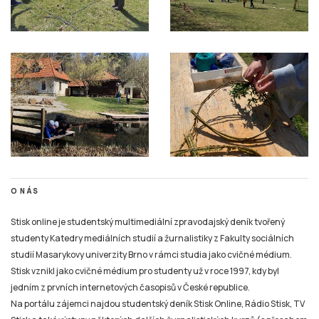
O NÁS
Stisk online je studentský multimediální zpravodajský deník tvořený
studenty Katedry mediálních studií a žurnalistiky z Fakulty sociálních
studií Masarykovy univerzity Brno v rámci studia jako cvičné médium.
Stisk vznikl jako cvičné médium pro studenty už v roce 1997, kdy byl
jedním z prvních internetových časopisů v České republice.
Na portálu zájemci najdou studentský deník Stisk Online, Rádio Stisk, TV