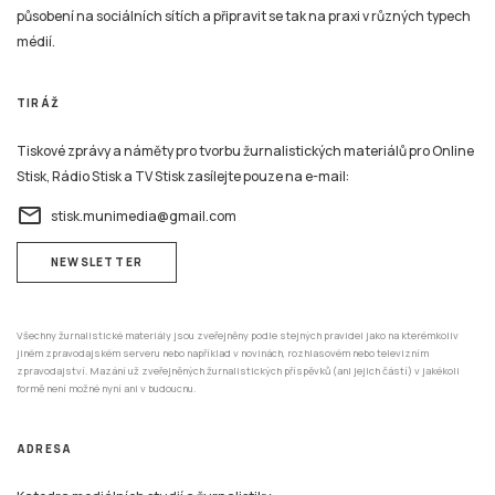
působení na sociálních sítích a připravit se tak na praxi v různých typech
médií.
TIRÁŽ
Tiskové zprávy a náměty pro tvorbu žurnalistických materiálů pro Online
Stisk, Rádio Stisk a TV Stisk zasílejte pouze na e-mail:
email
stisk.munimedia@gmail.com
NEWSLETTER
Všechny žurnalistické materiály jsou zveřejněny podle stejných pravidel jako na kterémkoliv
jiném zpravodajském serveru nebo například v novinách, rozhlasovém nebo televizním
zpravodajství. Mazání už zveřejněných žurnalistických příspěvků (ani jejich částí) v jakékoli
formě není možné nyní ani v budoucnu.
ADRESA