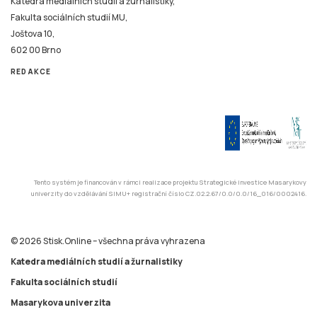
Katedra mediálních studií a žurnalistiky,
Fakulta sociálních studií MU,
Joštova 10,
602 00 Brno
REDAKCE
Tento systém je financován v rámci realizace projektu Strategické investice Masarykovy
univerzity do vzdělávání SIMU+ registrační číslo CZ.02.2.67/0.0/0.0/16_016/0002416.
© 2026 Stisk.Online – všechna práva vyhrazena
Katedra mediálních studií a žurnalistiky
Fakulta sociálních studií
Masarykova univerzita