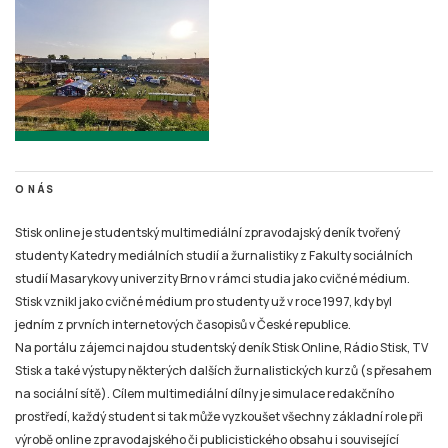
O NÁS
Stisk online je studentský multimediální zpravodajský deník tvořený
studenty Katedry mediálních studií a žurnalistiky z Fakulty sociálních
studií Masarykovy univerzity Brno v rámci studia jako cvičné médium.
Stisk vznikl jako cvičné médium pro studenty už v roce 1997, kdy byl
jedním z prvních internetových časopisů v České republice.
Na portálu zájemci najdou studentský deník Stisk Online, Rádio Stisk, TV
Stisk a také výstupy některých dalších žurnalistických kurzů (s přesahem
na sociální sítě). Cílem multimediální dílny je simulace redakčního
prostředí, každý student si tak může vyzkoušet všechny základní role při
výrobě online zpravodajského či publicistického obsahu i související