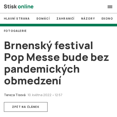
HLAVNÍ STRANA
DOMÁCÍ
ZAHRANIČÍ
NÁZORY
EKONOMI
search
FOTOGALERIE
#
MUNI
Brnenský festival
#
Brno
Pop Messe bude bez
#
volby
pandemických
login
PŘIHLÁSIT SE
obmedzení
Zapomněli jste heslo?
Založit nový účet
Tereza Tisová
10. května 2022 • 12:57
ZPĚT NA ČLÁNEK