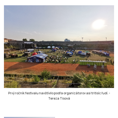
Prvý ročník festivalu navštívilo podľa organizátorov asi tritisíc ľudí.
-
Tereza Tisová