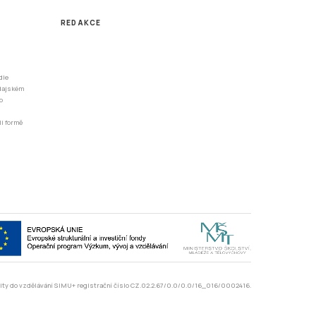
REDAKCE
dle
odajském
o
li formě
rzity do vzdělávání SIMU+ registrační číslo CZ.02.2.67/0.0/0.0/16_016/0002416.