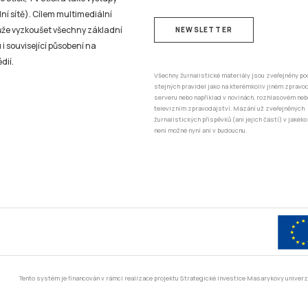
ní sítě). Cílem multimediální
může vyzkoušet všechny základní
NEWSLETTER
 i související působení na
dií.
Všechny žurnalistické materiály jsou zveřejněny po
stejných pravidel jako na kterémkoliv jiném zprav
serveru nebo například v novinách, rozhlasovém neb
televizním zpravodajství. Mazání už zveřejněných
žurnalistických příspěvků (ani jejich částí) v jakéko
není možné nyní ani v budoucnu.
Tento systém je financován v rámci realizace projektu Strategické investice Masarykovy unive