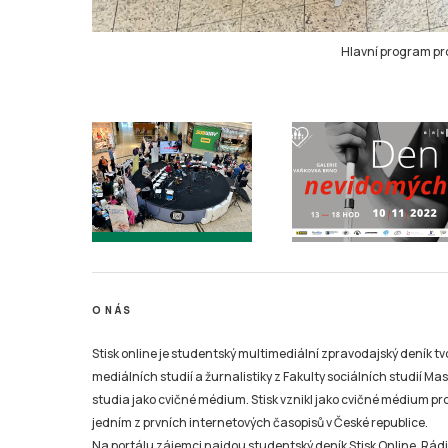
Hlavní program pro
O NÁS
Stisk online je studentský multimediální zpravodajský deník t
mediálních studií a žurnalistiky z Fakulty sociálních studií Ma
studia jako cvičné médium. Stisk vznikl jako cvičné médium pro 
jedním z prvních internetových časopisů v České republice.
Na portálu zájemci najdou studentský deník Stisk Online, Rádio