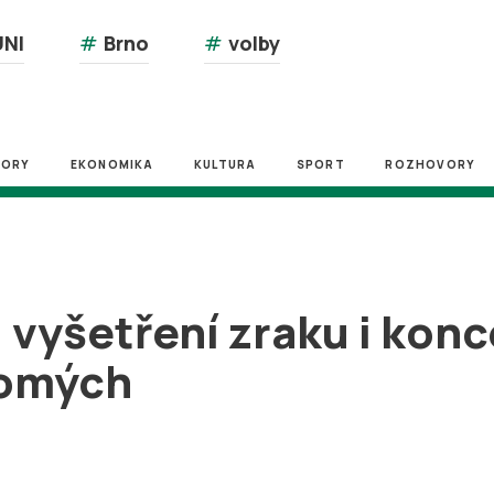
NI
#
Brno
#
volby
ZORY
EKONOMIKA
KULTURA
SPORT
ROZHOVORY
, vyšetření zraku i konc
domých