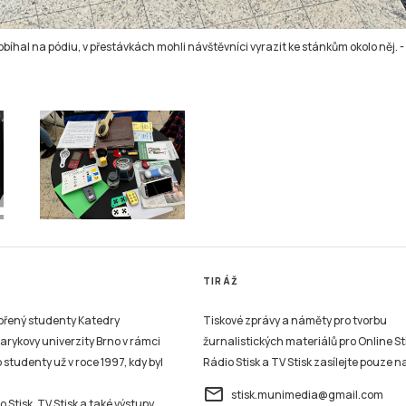
bíhal na pódiu, v přestávkách mohli návštěvníci vyrazit ke stánkům okolo něj.
-
TIRÁŽ
vořený studenty Katedry
Tiskové zprávy a náměty pro tvorbu
sarykovy univerzity Brno v rámci
žurnalistických materiálů pro Online St
studenty už v roce 1997, kdy byl
Rádio Stisk a TV Stisk zasílejte pouze n
email
stisk.munimedia@gmail.com
 Stisk, TV Stisk a také výstupy