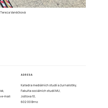
Tereza Vaněčková
ADRESA
Katedra mediálních studií a žurnalistiky,
isk,
Fakulta sociálních studií MU,
a e-mail:
Joštova 10,
602 00 Brno