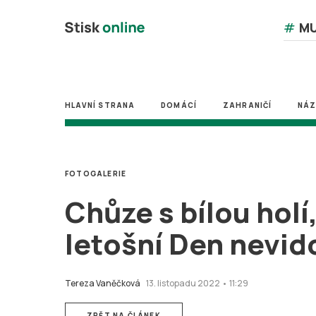
#
MU
HLAVNÍ STRANA
DOMÁCÍ
ZAHRANIČÍ
NÁ
FOTOGALERIE
Chůze s bílou holí
letošní Den nevi
Tereza Vaněčková
13. listopadu 2022 • 11:29
ZPĚT NA ČLÁNEK