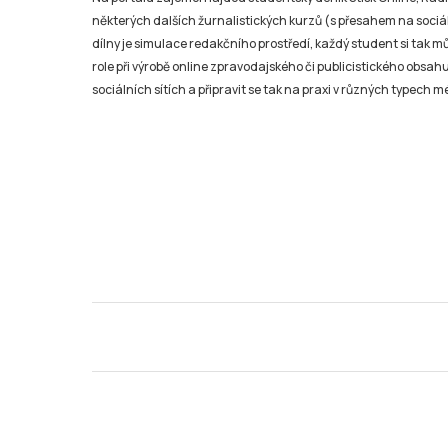
některých dalších žurnalistických kurzů (s přesahem na sociál
dílny je simulace redakčního prostředí, každý student si tak 
role při výrobě online zpravodajského či publicistického obsahu
sociálních sítích a připravit se tak na praxi v různých typech mé