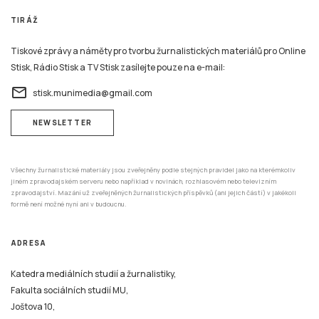
TIRÁŽ
Tiskové zprávy a náměty pro tvorbu žurnalistických materiálů pro Online
Stisk, Rádio Stisk a TV Stisk zasílejte pouze na e-mail:
email
stisk.munimedia@gmail.com
NEWSLETTER
Všechny žurnalistické materiály jsou zveřejněny podle stejných pravidel jako na kterémkoliv
jiném zpravodajském serveru nebo například v novinách, rozhlasovém nebo televizním
zpravodajství. Mazání už zveřejněných žurnalistických příspěvků (ani jejich částí) v jakékoli
formě není možné nyní ani v budoucnu.
ADRESA
Katedra mediálních studií a žurnalistiky,
Fakulta sociálních studií MU,
Joštova 10,