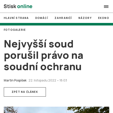
HLAVNÍ STRANA
DOMÁCÍ
ZAHRANIČÍ
NÁZORY
EKONOMI
search
FOTOGALERIE
#
MUNI
Nejvyšší soud
#
Brno
porušil právo na
#
volby
soudní ochranu
login
PŘIHLÁSIT SE
Zapomněli jste heslo?
Martin Pospíšek
22. listopadu 2022 • 18:03
Založit nový účet
ZPĚT NA ČLÁNEK