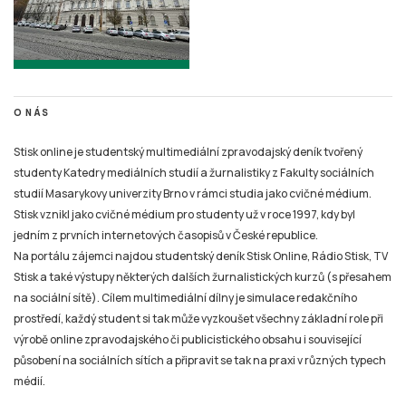
O NÁS
Stisk online je studentský multimediální zpravodajský deník tvořený
studenty Katedry mediálních studií a žurnalistiky z Fakulty sociálních
studií Masarykovy univerzity Brno v rámci studia jako cvičné médium.
Stisk vznikl jako cvičné médium pro studenty už v roce 1997, kdy byl
jedním z prvních internetových časopisů v České republice.
Na portálu zájemci najdou studentský deník Stisk Online, Rádio Stisk, TV
Stisk a také výstupy některých dalších žurnalistických kurzů (s přesahem
na sociální sítě). Cílem multimediální dílny je simulace redakčního
prostředí, každý student si tak může vyzkoušet všechny základní role při
výrobě online zpravodajského či publicistického obsahu i související
působení na sociálních sítích a připravit se tak na praxi v různých typech
médií.