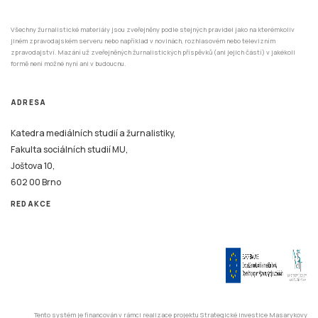
jiném zpravodajském serveru nebo například v novinách, rozhlasovém nebo televizním
zpravodajství. Mazání už zveřejněných žurnalistických příspěvků (ani jejich částí) v jakékoli
formě není možné nyní ani v budoucnu.
ADRESA
Katedra mediálních studií a žurnalistiky,
Fakulta sociálních studií MU,
Joštova 10,
602 00 Brno
REDAKCE
Tento systém je financován v rámci realizace projektu Strategické investice Masarykovy
univerzity do vzdělávání SIMU+ registrační číslo CZ.02.2.67/0.0/0.0/16_016/0002416.