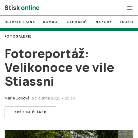
HLAVNÍ STRANA
DOMÁCÍ
ZAHRANIČÍ
NÁZORY
EKONOMI
search
FOTOGALERIE
#
MUNI
Fotoreportáž:
#
Brno
Velikonoce ve vile
#
volby
Stiassni
login
PŘIHLÁSIT SE
Zapomněli jste heslo?
Marie Golková
23. dubna 2025 • 20:30
Založit nový účet
ZPĚT NA ČLÁNEK