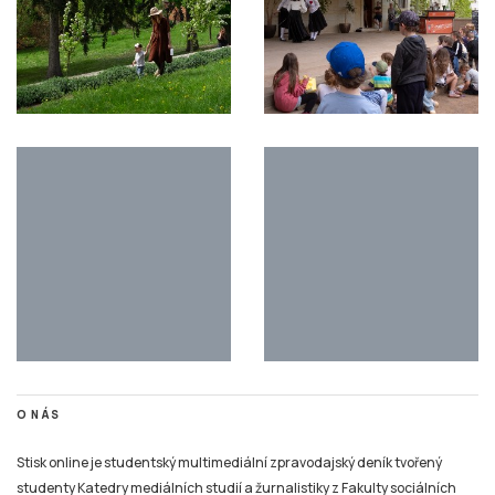
O NÁS
Stisk online je studentský multimediální zpravodajský deník tvořený
studenty Katedry mediálních studií a žurnalistiky z Fakulty sociálních
studií Masarykovy univerzity Brno v rámci studia jako cvičné médium.
Stisk vznikl jako cvičné médium pro studenty už v roce 1997, kdy byl