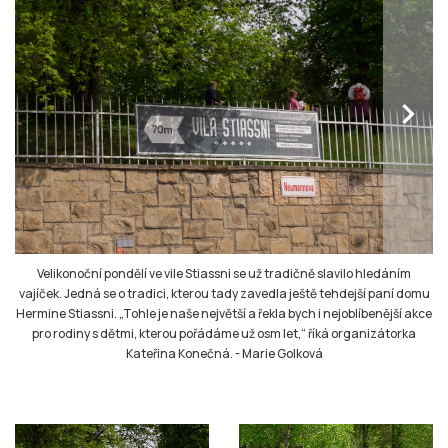
chevron_right
Velikonoční pondělí ve vile Stiassni se už tradičně slavilo hledáním
vajíček. Jedná se o tradici, kterou tady zavedla ještě tehdejší paní domu
Hermine Stiassni. „Tohle je naše největší a řekla bych i nejoblíbenější akce
pro rodiny s dětmi, kterou pořádáme už osm let,“ říká organizátorka
Kateřina Konečná.
-
Marie Golková