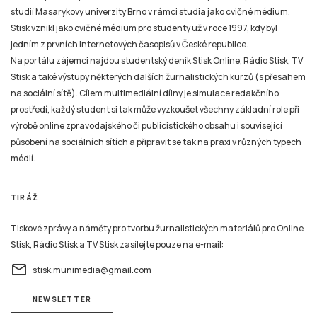
jedním z prvních internetových časopisů v České republice.
Na portálu zájemci najdou studentský deník Stisk Online, Rádio Stisk, TV
Stisk a také výstupy některých dalších žurnalistických kurzů (s přesahem
na sociální sítě). Cílem multimediální dílny je simulace redakčního
prostředí, každý student si tak může vyzkoušet všechny základní role při
výrobě online zpravodajského či publicistického obsahu i související
působení na sociálních sítích a připravit se tak na praxi v různých typech
médií.
TIRÁŽ
Tiskové zprávy a náměty pro tvorbu žurnalistických materiálů pro Online
Stisk, Rádio Stisk a TV Stisk zasílejte pouze na e-mail:
email
stisk.munimedia@gmail.com
NEWSLETTER
Všechny žurnalistické materiály jsou zveřejněny podle stejných pravidel jako na kterémkoliv