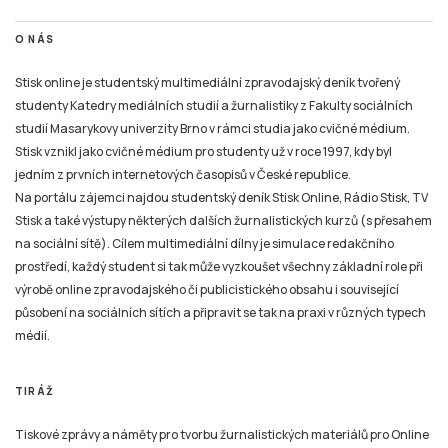
O NÁS
Stisk online je studentský multimediální zpravodajský deník tvořený
studenty Katedry mediálních studií a žurnalistiky z Fakulty sociálních
studií Masarykovy univerzity Brno v rámci studia jako cvičné médium.
Stisk vznikl jako cvičné médium pro studenty už v roce 1997, kdy byl
jedním z prvních internetových časopisů v České republice.
Na portálu zájemci najdou studentský deník Stisk Online, Rádio Stisk, TV
Stisk a také výstupy některých dalších žurnalistických kurzů (s přesahem
na sociální sítě). Cílem multimediální dílny je simulace redakčního
prostředí, každý student si tak může vyzkoušet všechny základní role při
výrobě online zpravodajského či publicistického obsahu i související
působení na sociálních sítích a připravit se tak na praxi v různých typech
médií.
TIRÁŽ
Tiskové zprávy a náměty pro tvorbu žurnalistických materiálů pro Online