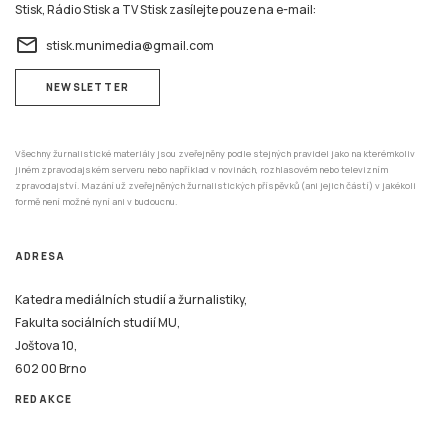
Stisk, Rádio Stisk a TV Stisk zasílejte pouze na e-mail:
email
stisk.munimedia@gmail.com
NEWSLETTER
Všechny žurnalistické materiály jsou zveřejněny podle stejných pravidel jako na kterémkoliv
jiném zpravodajském serveru nebo například v novinách, rozhlasovém nebo televizním
zpravodajství. Mazání už zveřejněných žurnalistických příspěvků (ani jejich částí) v jakékoli
formě není možné nyní ani v budoucnu.
ADRESA
Katedra mediálních studií a žurnalistiky,
Fakulta sociálních studií MU,
Joštova 10,
602 00 Brno
REDAKCE