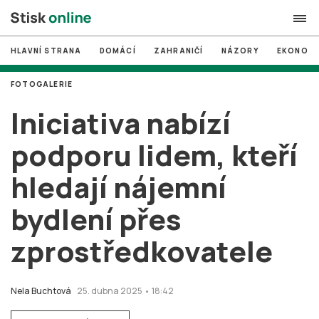
HLAVNÍ STRANA
DOMÁCÍ
ZAHRANIČÍ
NÁZORY
EKONOMI
search
FOTOGALERIE
#
MUNI
Iniciativa nabízí
#
Brno
podporu lidem, kteří
#
volby
hledají nájemní
login
PŘIHLÁSIT SE
bydlení přes
Zapomněli jste heslo?
Založit nový účet
zprostředkovatele
Nela Buchtová
25. dubna 2025 • 18:42