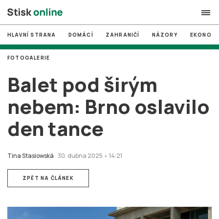
HLAVNÍ STRANA
DOMÁCÍ
ZAHRANIČÍ
NÁZORY
EKONOMI
search
FOTOGALERIE
#
MUNI
Balet pod širým
#
Brno
nebem: Brno oslavilo
#
volby
den tance
login
PŘIHLÁSIT SE
Zapomněli jste heslo?
Tina Stasiowská
30. dubna 2025 • 14:21
Založit nový účet
ZPĚT NA ČLÁNEK