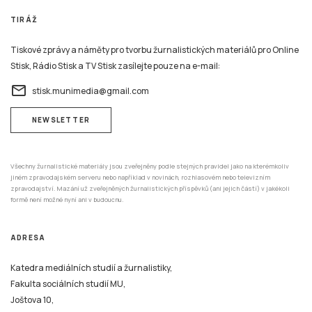
TIRÁŽ
Tiskové zprávy a náměty pro tvorbu žurnalistických materiálů pro Online
Stisk, Rádio Stisk a TV Stisk zasílejte pouze na e-mail:
email
stisk.munimedia@gmail.com
NEWSLETTER
Všechny žurnalistické materiály jsou zveřejněny podle stejných pravidel jako na kterémkoliv
jiném zpravodajském serveru nebo například v novinách, rozhlasovém nebo televizním
zpravodajství. Mazání už zveřejněných žurnalistických příspěvků (ani jejich částí) v jakékoli
formě není možné nyní ani v budoucnu.
ADRESA
Katedra mediálních studií a žurnalistiky,
Fakulta sociálních studií MU,
Joštova 10,