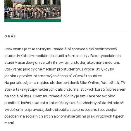
O NÁS
Stisk online je studentský multimediální zpravodajský deník tvořený
studenty Katedry mediálních studií a žurnalistiky z Fakulty sociálních
studií Masarykovy univerzity Brno v rámci studia jako cvičné médium.
Stisk vznikl jako cvičné médium pro studenty už v roce 1997, kdy byl
jedním z prvních internetových časopisů v České republice.
Na portálu zájemci najdou studentský deník Stisk Online, Rádio Stisk, TV
Stisk a také výstupy některých dalších žurnalistických kurzů (s přesahem
na sociální sítě). Cílem multimediální dílny je simulace redakčního
prostředí, každý student si tak může vyzkoušet všechny základní role při
výrobě online zpravodajského či publicistického obsahu i související
působení na sociálních sítích a připravit se tak na praxi v různých typech
médií.