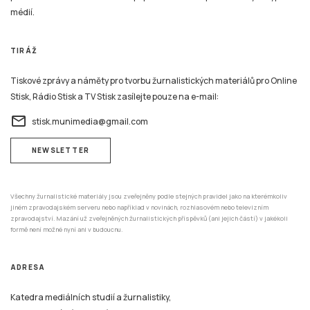
médií.
TIRÁŽ
Tiskové zprávy a náměty pro tvorbu žurnalistických materiálů pro Online
Stisk, Rádio Stisk a TV Stisk zasílejte pouze na e-mail:
email
stisk.munimedia@gmail.com
NEWSLETTER
Všechny žurnalistické materiály jsou zveřejněny podle stejných pravidel jako na kterémkoliv
jiném zpravodajském serveru nebo například v novinách, rozhlasovém nebo televizním
zpravodajství. Mazání už zveřejněných žurnalistických příspěvků (ani jejich částí) v jakékoli
formě není možné nyní ani v budoucnu.
ADRESA
Katedra mediálních studií a žurnalistiky,