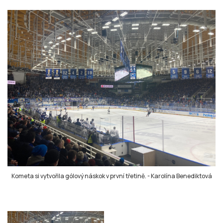
Kometa si vytvořila gólový náskok v první třetině.
-
Karolína Benediktová