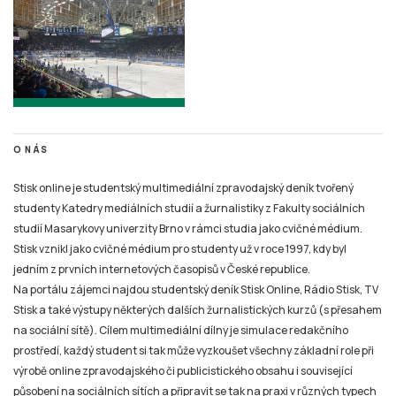
O NÁS
Stisk online je studentský multimediální zpravodajský deník tvořený
studenty Katedry mediálních studií a žurnalistiky z Fakulty sociálních
studií Masarykovy univerzity Brno v rámci studia jako cvičné médium.
Stisk vznikl jako cvičné médium pro studenty už v roce 1997, kdy byl
jedním z prvních internetových časopisů v České republice.
Na portálu zájemci najdou studentský deník Stisk Online, Rádio Stisk, TV
Stisk a také výstupy některých dalších žurnalistických kurzů (s přesahem
na sociální sítě). Cílem multimediální dílny je simulace redakčního
prostředí, každý student si tak může vyzkoušet všechny základní role při
výrobě online zpravodajského či publicistického obsahu i související
působení na sociálních sítích a připravit se tak na praxi v různých typech