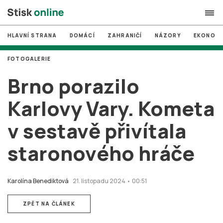
HLAVNÍ STRANA
DOMÁCÍ
ZAHRANIČÍ
NÁZORY
EKONOMI
search
FOTOGALERIE
#
MUNI
Brno porazilo
#
Brno
Karlovy Vary. Kometa
#
volby
v sestavě přivítala
login
PŘIHLÁSIT SE
staronového hráče
Zapomněli jste heslo?
Založit nový účet
Karolína Benediktová
21. listopadu 2024 • 00:51
ZPĚT NA ČLÁNEK