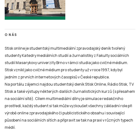
O NÁS
Stisk online je studentský multimediální zpravodajský deník tvořený
studenty Katedry mediálních studií a žurnalistiky z Fakulty sociálních
studií Masarykovy univerzity Brno v rámci studia jako cvičné médium.
Stisk vznikl jako cvičné médium pro studenty už v roce 1997, kdy byl
jedním z prvních internetových časopisů v České republice.
Na portálu zájemci najdou studentský deník Stisk Online, Rádio Stisk, TV
Stisk a také výstupy některých dalších žurnalistických kurzů (s přesahem
na sociální sítě). Cílem multimediální dílny je simulace redakčního
prostředí, každý student si tak může vyzkoušet všechny základní role při
výrobě online zpravodajského či publicistického obsahu i související
působení na sociálních sítích a připravit se tak na praxi v různých typech
médií.