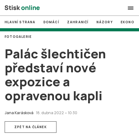
HLAVNÍ STRANA
DOMÁCÍ
ZAHRANIČÍ
NÁZORY
EKONOMI
search
FOTOGALERIE
#
MUNI
Palác šlechtičen
#
Brno
představí nové
#
volby
expozice a
login
PŘIHLÁSIT SE
opravenou kapli
Zapomněli jste heslo?
Založit nový účet
Jana Karásková
18. dubna 2022 • 10:30
ZPĚT NA ČLÁNEK