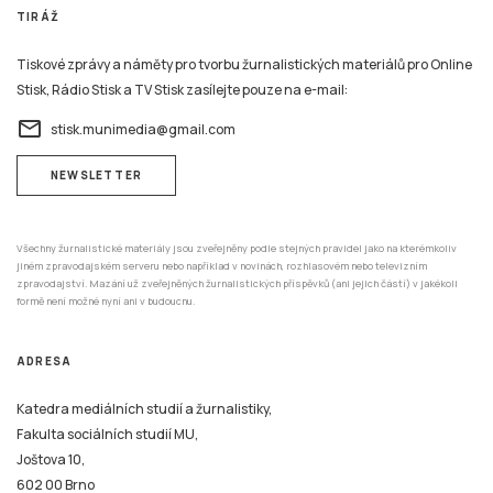
TIRÁŽ
Tiskové zprávy a náměty pro tvorbu žurnalistických materiálů pro Online
Stisk, Rádio Stisk a TV Stisk zasílejte pouze na e-mail:
email
stisk.munimedia@gmail.com
NEWSLETTER
Všechny žurnalistické materiály jsou zveřejněny podle stejných pravidel jako na kterémkoliv
jiném zpravodajském serveru nebo například v novinách, rozhlasovém nebo televizním
zpravodajství. Mazání už zveřejněných žurnalistických příspěvků (ani jejich částí) v jakékoli
formě není možné nyní ani v budoucnu.
ADRESA
Katedra mediálních studií a žurnalistiky,
Fakulta sociálních studií MU,
Joštova 10,
602 00 Brno