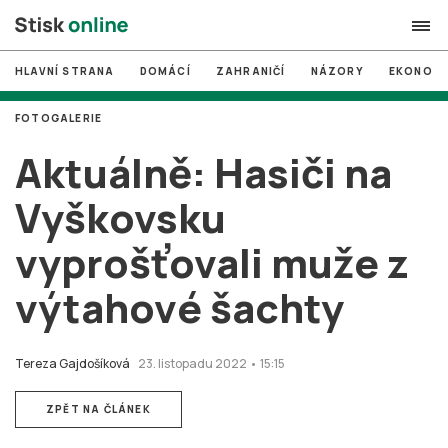
HLAVNÍ STRANA
DOMÁCÍ
ZAHRANIČÍ
NÁZORY
EKONOMI
search
FOTOGALERIE
#
MUNI
Aktuálně: Hasiči na
#
Brno
Vyškovsku
#
volby
vyprošťovali muže z
login
PŘIHLÁSIT SE
výtahové šachty
Zapomněli jste heslo?
Založit nový účet
Tereza Gajdošíková
23. listopadu 2022 • 15:15
ZPĚT NA ČLÁNEK