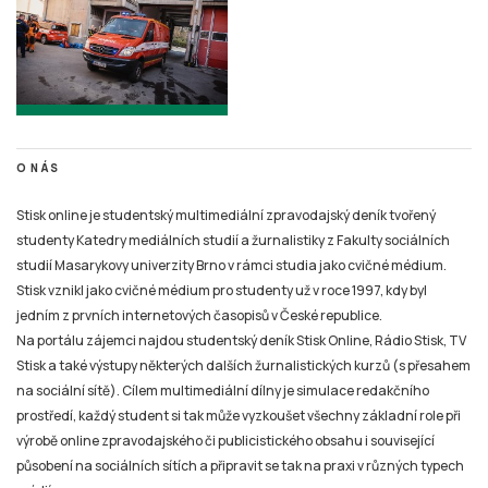
O NÁS
Stisk online je studentský multimediální zpravodajský deník tvořený
studenty Katedry mediálních studií a žurnalistiky z Fakulty sociálních
studií Masarykovy univerzity Brno v rámci studia jako cvičné médium.
Stisk vznikl jako cvičné médium pro studenty už v roce 1997, kdy byl
jedním z prvních internetových časopisů v České republice.
Na portálu zájemci najdou studentský deník Stisk Online, Rádio Stisk, TV
Stisk a také výstupy některých dalších žurnalistických kurzů (s přesahem
na sociální sítě). Cílem multimediální dílny je simulace redakčního
prostředí, každý student si tak může vyzkoušet všechny základní role při
výrobě online zpravodajského či publicistického obsahu i související
působení na sociálních sítích a připravit se tak na praxi v různých typech