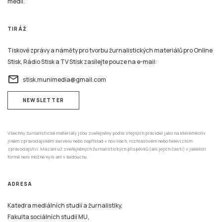
médií.
TIRÁŽ
Tiskové zprávy a náměty pro tvorbu žurnalistických materiálů pro Online
Stisk, Rádio Stisk a TV Stisk zasílejte pouze na e-mail:
email
stisk.munimedia@gmail.com
NEWSLETTER
Všechny žurnalistické materiály jsou zveřejněny podle stejných pravidel jako na kterémkoliv
jiném zpravodajském serveru nebo například v novinách, rozhlasovém nebo televizním
zpravodajství. Mazání už zveřejněných žurnalistických příspěvků (ani jejich částí) v jakékoli
formě není možné nyní ani v budoucnu.
ADRESA
Katedra mediálních studií a žurnalistiky,
Fakulta sociálních studií MU,