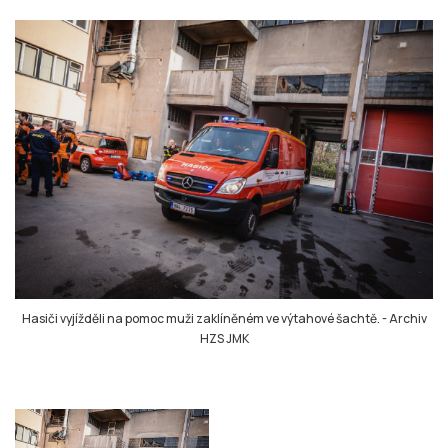
Hasiči vyjížděli na pomoc muži zaklíněném ve výtahové šachtě.
-
Archiv
HZS JMK