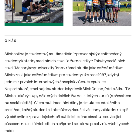
O NÁS
Stisk online je studentský multimediální zpravodajský deník tvořený
studenty Katedry mediálních studií a žurnalistiky z Fakulty sociálních
studií Masarykovy univerzity Brno v rámci studia jako cvičné médium.
Stisk vznikl jako cvičné médium pro studenty už v roce 1997, kdy byl
jedním z prvních internetových časopisů v České republice.
Na portálu zájemci najdou studentský deník Stisk Online, Rádio Stisk, TV
Stisk a také výstupy některých dalších žurnalistických kurzů (s přesahem
na sociální sítě). Cílem multimediální dílny je simulace redakčního
prostředí, každý student si tak může vyzkoušet všechny základní role při
výrobě online zpravodajského či publicistického obsahu i související
působení na sociálních sítích a připravit se tak na praxi v různých typech
médií.