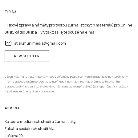
TIRÁŽ
Tiskové zprávy a náměty pro tvorbu žurnalistických materiálů pro Online
Stisk, Rádio Stisk a TV Stisk zasílejte pouze na e-mail:
email
stisk.munimedia@gmail.com
NEWSLETTER
Všechny žurnalistické materiály jsou zveřejněny podle stejných pravidel jako na kterémkoliv
jiném zpravodajském serveru nebo například v novinách, rozhlasovém nebo televizním
zpravodajství. Mazání už zveřejněných žurnalistických příspěvků (ani jejich částí) v jakékoli
formě není možné nyní ani v budoucnu.
ADRESA
Katedra mediálních studií a žurnalistiky,
Fakulta sociálních studií MU,
Joštova 10,