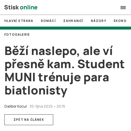
HLAVNÍ STRANA
DOMÁCÍ
ZAHRANIČÍ
NÁZORY
EKONOMI
search
FOTOGALERIE
#
MUNI
Běží naslepo, ale ví
#
Brno
přesně kam. Student
#
volby
MUNI trénuje para
login
PŘIHLÁSIT SE
biatlonisty
Zapomněli jste heslo?
Založit nový účet
Dalibor Kocur
30. října 2025 • 20:15
ZPĚT NA ČLÁNEK