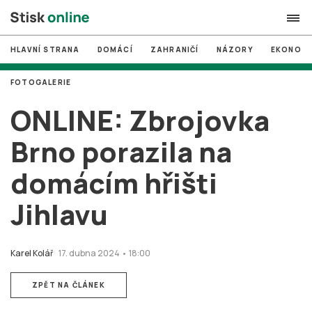
HLAVNÍ STRANA
DOMÁCÍ
ZAHRANIČÍ
NÁZORY
EKONOMI
search
FOTOGALERIE
#
MUNI
ONLINE: Zbrojovka
#
Brno
Brno porazila na
#
volby
domácím hřišti
login
PŘIHLÁSIT SE
Jihlavu
Zapomněli jste heslo?
Založit nový účet
Karel Kolář
17. dubna 2024 • 18:00
ZPĚT NA ČLÁNEK