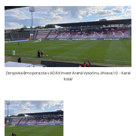
Zbrojovka Brno porazila v ADAX Invest Areně Vysočinu Jihlava 1:0.
-
Karel
Kolář