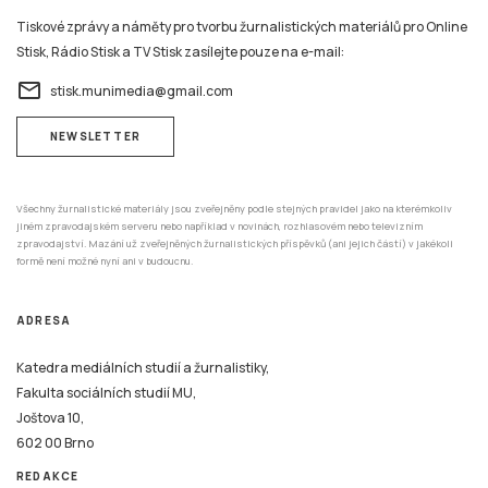
Tiskové zprávy a náměty pro tvorbu žurnalistických materiálů pro Online
Stisk, Rádio Stisk a TV Stisk zasílejte pouze na e-mail:
email
stisk.munimedia@gmail.com
NEWSLETTER
Všechny žurnalistické materiály jsou zveřejněny podle stejných pravidel jako na kterémkoliv
jiném zpravodajském serveru nebo například v novinách, rozhlasovém nebo televizním
zpravodajství. Mazání už zveřejněných žurnalistických příspěvků (ani jejich částí) v jakékoli
formě není možné nyní ani v budoucnu.
ADRESA
Katedra mediálních studií a žurnalistiky,
Fakulta sociálních studií MU,
Joštova 10,
602 00 Brno
REDAKCE