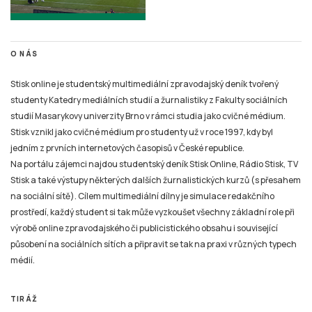
O NÁS
Stisk online je studentský multimediální zpravodajský deník tvořený
studenty Katedry mediálních studií a žurnalistiky z Fakulty sociálních
studií Masarykovy univerzity Brno v rámci studia jako cvičné médium.
Stisk vznikl jako cvičné médium pro studenty už v roce 1997, kdy byl
jedním z prvních internetových časopisů v České republice.
Na portálu zájemci najdou studentský deník Stisk Online, Rádio Stisk, TV
Stisk a také výstupy některých dalších žurnalistických kurzů (s přesahem
na sociální sítě). Cílem multimediální dílny je simulace redakčního
prostředí, každý student si tak může vyzkoušet všechny základní role při
výrobě online zpravodajského či publicistického obsahu i související
působení na sociálních sítích a připravit se tak na praxi v různých typech
médií.
TIRÁŽ