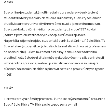
O NÁS
Stisk online je studentský multimediální zpravodajský deník tvořený
studenty Katedry mediálních studií a žurnalistiky z Fakulty sociálních
studií Masarykovy univerzity Brno v rámci studia jako cvičné médium.
Stisk vznikl jako cvičné médium pro studenty už v roce 1997, kdy byl
jedním z prvních internetových časopisů v České republice.
Na portálu zájemci najdou studentský deník Stisk Online, Rádio Stisk, TV
Stisk a také výstupy některých dalších žurnalistických kurzů (s přesahem
na sociální sítě). Cílem multimediální dílny je simulace redakčního
prostředí, každý student si tak může vyzkoušet všechny základní role při
výrobě online zpravodajského či publicistického obsahu i související
působení na sociálních sítích a připravit se tak na praxi v různých typech
médií.
TIRÁŽ
Tiskové zprávy a náměty pro tvorbu žurnalistických materiálů pro Online
Stisk, Rádio Stisk a TV Stisk zasílejte pouze na e-mail: