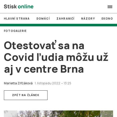
HLAVNÍ STRANA
DOMÁCÍ
ZAHRANIČÍ
NÁZORY
EKONOMI
search
FOTOGALERIE
#
MUNI
Otestovať sa na
#
Brno
Covid ľudia môžu už
#
volby
aj v centre Brna
login
PŘIHLÁSIT SE
Zapomněli jste heslo?
Marietta Zifčáková
1. listopadu 2022 • 13:25
Založit nový účet
ZPĚT NA ČLÁNEK