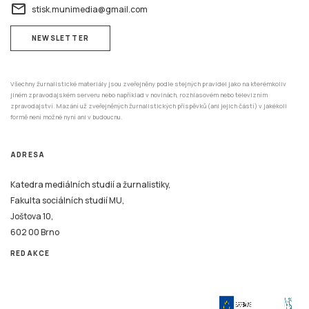
email
stisk.munimedia@gmail.com
NEWSLETTER
Všechny žurnalistické materiály jsou zveřejněny podle stejných pravidel jako na kterémkoliv
jiném zpravodajském serveru nebo například v novinách, rozhlasovém nebo televizním
zpravodajství. Mazání už zveřejněných žurnalistických příspěvků (ani jejich částí) v jakékoli
formě není možné nyní ani v budoucnu.
ADRESA
Katedra mediálních studií a žurnalistiky,
Fakulta sociálních studií MU,
Joštova 10,
602 00 Brno
REDAKCE