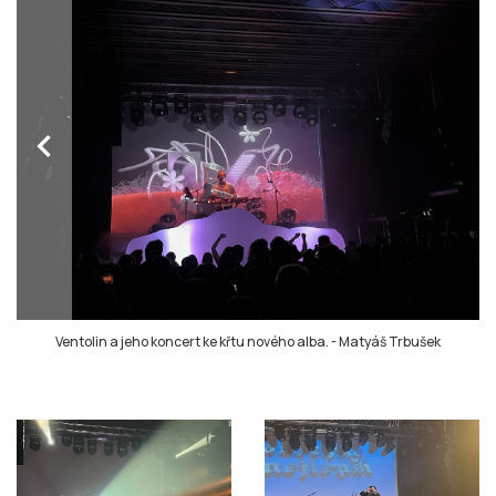
chevron_left
Ventolin a jeho koncert ke křtu nového alba.
-
Matyáš Trbušek