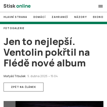
HLAVNÍ STRANA
DOMÁCÍ
ZAHRANIČÍ
NÁZORY
EKONOMI
search
FOTOGALERIE
#
MUNI
Jen to nejlepší.
#
Brno
Ventolin pokřtil na
#
volby
Flédě nové album
login
PŘIHLÁSIT SE
Zapomněli jste heslo?
Matyáš Trbušek
5. dubna 2025 • 15:04
Založit nový účet
ZPĚT NA ČLÁNEK