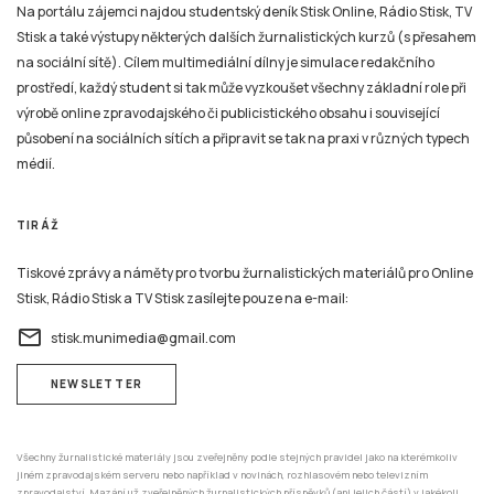
Na portálu zájemci najdou studentský deník Stisk Online, Rádio Stisk, TV
Stisk a také výstupy některých dalších žurnalistických kurzů (s přesahem
na sociální sítě). Cílem multimediální dílny je simulace redakčního
prostředí, každý student si tak může vyzkoušet všechny základní role při
výrobě online zpravodajského či publicistického obsahu i související
působení na sociálních sítích a připravit se tak na praxi v různých typech
médií.
TIRÁŽ
Tiskové zprávy a náměty pro tvorbu žurnalistických materiálů pro Online
Stisk, Rádio Stisk a TV Stisk zasílejte pouze na e-mail:
email
stisk.munimedia@gmail.com
NEWSLETTER
Všechny žurnalistické materiály jsou zveřejněny podle stejných pravidel jako na kterémkoliv
jiném zpravodajském serveru nebo například v novinách, rozhlasovém nebo televizním
zpravodajství. Mazání už zveřejněných žurnalistických příspěvků (ani jejich částí) v jakékoli