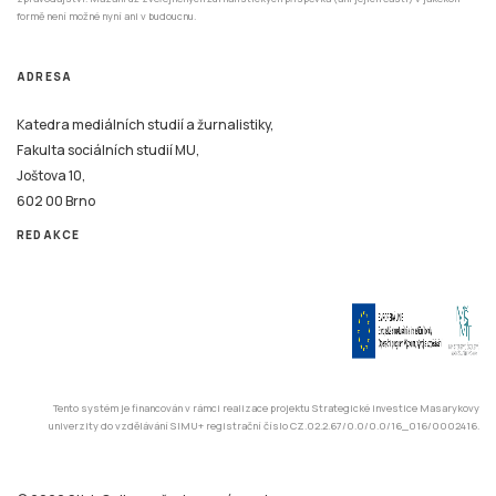
formě není možné nyní ani v budoucnu.
ADRESA
Katedra mediálních studií a žurnalistiky,
Fakulta sociálních studií MU,
Joštova 10,
602 00 Brno
REDAKCE
Tento systém je financován v rámci realizace projektu Strategické investice Masarykovy
univerzity do vzdělávání SIMU+ registrační číslo CZ.02.2.67/0.0/0.0/16_016/0002416.