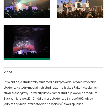
O NÁS
Stisk online je studentský multimediální zpravodajský deník tvořený
studenty Katedry mediálních studií a žurnalistiky z Fakulty sociálních
studií Masarykovy univerzity Brno v rámci studia jako cvičné médium.
Stisk vznikl jako cvičné médium pro studenty už v roce 1997, kdy byl
jedním z prvních internetových časopisů v České republice.