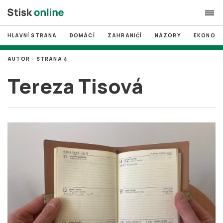
HLAVNÍ STRANA
DOMÁCÍ
ZAHRANIČÍ
NÁZORY
EKONOMI
search
AUTOR - STRANA 4
#
MUNI
Tereza Tisová
#
Brno
#
volby
login
PŘIHLÁSIT SE
Zapomněli jste heslo?
Založit nový účet