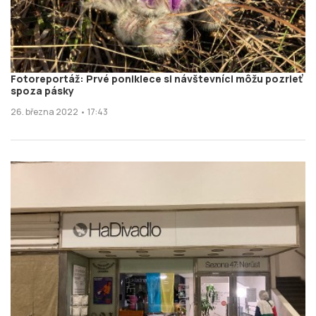
Fotoreportáž: Prvé poniklece si návštevníci môžu pozrieť
spoza pásky
26. března 2022 • 17:43