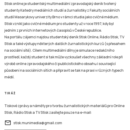
Stisk online je studentský multimediální zpravodajský deník tvořený
studenty Katedry mediálních studií a žurnalistiky z Fakulty sociálních
studií Masarykovy univerzity Brno v rámci studia jako cvičné médium.
Stisk vznikl jako cvičné médium pro studenty už v roce 1997, kdy byl
jedním z prvních internetových časopisů v České republice.
Na portálu zájemci najdou studentský deník Stisk Online, Rádio Stisk, TV
Stisk a také výstupy některých dalších žurnalistických kurzů (s přesahem
na sociální sítě). Cílem multimediální dílny je simulace redakčního
prostředí, každý student si tak může vyzkoušet všechny základní role při
výrobě online zpravodajského či publicistického obsahu i související
působení na sociálních sítích a připravit se tak na praxi v různých typech
médií.
TIRÁŽ
Tiskové zprávy a náměty pro tvorbu žurnalistických materiálů pro Online
Stisk, Rádio Stisk a TV Stisk zasílejte pouze na e-mail:
email
stisk.munimedia@gmail.com