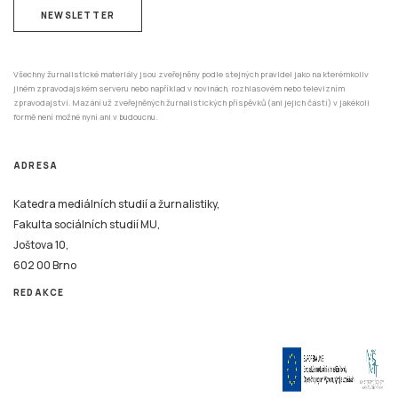
NEWSLETTER
Všechny žurnalistické materiály jsou zveřejněny podle stejných pravidel jako na kterémkoliv
jiném zpravodajském serveru nebo například v novinách, rozhlasovém nebo televizním
zpravodajství. Mazání už zveřejněných žurnalistických příspěvků (ani jejich částí) v jakékoli
formě není možné nyní ani v budoucnu.
ADRESA
Katedra mediálních studií a žurnalistiky,
Fakulta sociálních studií MU,
Joštova 10,
602 00 Brno
REDAKCE