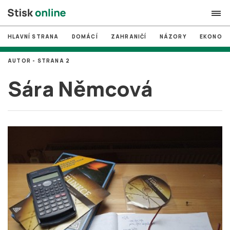
HLAVNÍ STRANA
DOMÁCÍ
ZAHRANIČÍ
NÁZORY
EKONOMI
search
AUTOR - STRANA 2
#
MUNI
Sára Němcová
#
Brno
#
volby
login
PŘIHLÁSIT SE
Zapomněli jste heslo?
Založit nový účet