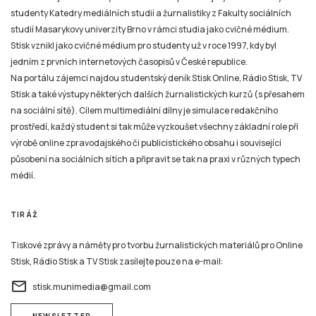
studenty Katedry mediálních studií a žurnalistiky z Fakulty sociálních
studií Masarykovy univerzity Brno v rámci studia jako cvičné médium.
Stisk vznikl jako cvičné médium pro studenty už v roce 1997, kdy byl
jedním z prvních internetových časopisů v České republice.
Na portálu zájemci najdou studentský deník Stisk Online, Rádio Stisk, TV
Stisk a také výstupy některých dalších žurnalistických kurzů (s přesahem
na sociální sítě). Cílem multimediální dílny je simulace redakčního
prostředí, každý student si tak může vyzkoušet všechny základní role při
výrobě online zpravodajského či publicistického obsahu i související
působení na sociálních sítích a připravit se tak na praxi v různých typech
médií.
TIRÁŽ
Tiskové zprávy a náměty pro tvorbu žurnalistických materiálů pro Online
Stisk, Rádio Stisk a TV Stisk zasílejte pouze na e-mail:
email
stisk.munimedia@gmail.com
NEWSLETTER