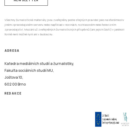
Všechny žurnalistické materiály jsou zveřejněny podle stejných pravidel jako na kterémkoliv
jiném zpravodajském serveru nebo například v novinách, rozhlasovém nebo televizním
zpravodajství. Mazání už zveřejněných žurnalistických příspěvků (ani jejich částí) v jakékoli
formě není možné nyní ani v budoucnu.
ADRESA
Katedra mediálních studií a žurnalistiky,
Fakulta sociálních studií MU,
Joštova 10,
602 00 Brno
REDAKCE