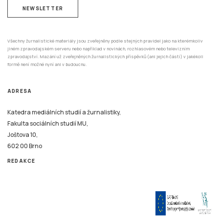
NEWSLETTER
Všechny žurnalistické materiály jsou zveřejněny podle stejných pravidel jako na kterémkoliv
jiném zpravodajském serveru nebo například v novinách, rozhlasovém nebo televizním
zpravodajství. Mazání už zveřejněných žurnalistických příspěvků (ani jejich částí) v jakékoli
formě není možné nyní ani v budoucnu.
ADRESA
Katedra mediálních studií a žurnalistiky,
Fakulta sociálních studií MU,
Joštova 10,
602 00 Brno
REDAKCE