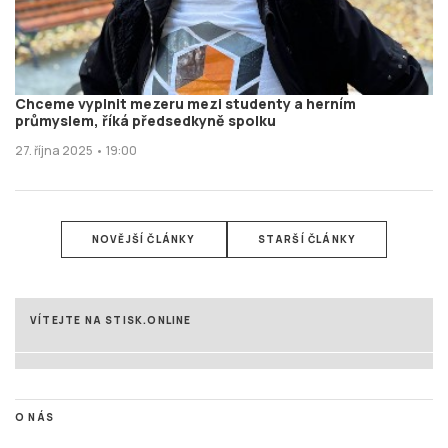
Chceme vyplnit mezeru mezi studenty a herním
průmyslem, říká předsedkyně spolku
27. října 2025 • 19:00
NOVĚJŠÍ ČLÁNKY
STARŠÍ ČLÁNKY
VÍTEJTE NA STISK.ONLINE
O NÁS