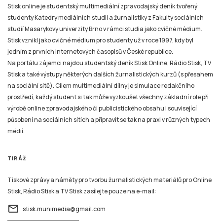
Stisk online je studentský multimediální zpravodajský deník tvořený
studenty Katedry mediálních studií a žurnalistiky z Fakulty sociálních
studií Masarykovy univerzity Brno v rámci studia jako cvičné médium.
Stisk vznikl jako cvičné médium pro studenty už v roce 1997, kdy byl
jedním z prvních internetových časopisů v České republice.
Na portálu zájemci najdou studentský deník Stisk Online, Rádio Stisk, TV
Stisk a také výstupy některých dalších žurnalistických kurzů (s přesahem
na sociální sítě). Cílem multimediální dílny je simulace redakčního
prostředí, každý student si tak může vyzkoušet všechny základní role při
výrobě online zpravodajského či publicistického obsahu i související
působení na sociálních sítích a připravit se tak na praxi v různých typech
médií.
TIRÁŽ
Tiskové zprávy a náměty pro tvorbu žurnalistických materiálů pro Online
Stisk, Rádio Stisk a TV Stisk zasílejte pouze na e-mail:
email
stisk.munimedia@gmail.com