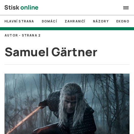
HLAVNÍ STRANA
DOMÁCÍ
ZAHRANIČÍ
NÁZORY
EKONOMI
search
AUTOR - STRANA 2
#
MUNI
Samuel Gärtner
#
Brno
#
volby
login
PŘIHLÁSIT SE
Zapomněli jste heslo?
Založit nový účet