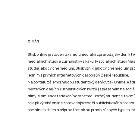
O NÁS
Stisk online je studentský multimediální zpravodajský deník t
mediálních studií a žurnalistiky z Fakulty sociálních studií Ma
studia jako cvičné médium. Stisk vznikl jako cvičné médium pro 
jedním z prvních internetových časopisů v České republice.
Na portálu zájemci najdou studentský deník Stisk Online, Rádio
některých dalších žurnalistických kurzů (s přesahem na sociál
dílny je simulace redakčního prostředí, každý student si tak 
role při výrobě online zpravodajského či publicistického obsahu
sociálních sítích a připravit se tak na praxi v různých typech mé