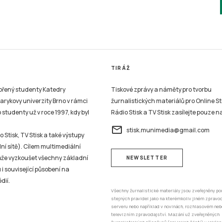
TIRÁŽ
vořený studenty Katedry
Tiskové zprávy a náměty pro tvorbu
sarykovy univerzity Brno v rámci
žurnalistických materiálů pro Online St
studenty už v roce 1997, kdy byl
Rádio Stisk a TV Stisk zasílejte pouze n
email
stisk.munimedia@gmail.com
 Stisk, TV Stisk a také výstupy
ní sítě). Cílem multimediální
může vyzkoušet všechny základní
NEWSLETTER
 i související působení na
dií.
Všechny žurnalistické materiály jsou zveřejněny po
stejných pravidel jako na kterémkoliv jiném zprav
serveru nebo například v novinách, rozhlasovém neb
televizním zpravodajství. Mazání už zveřejněných