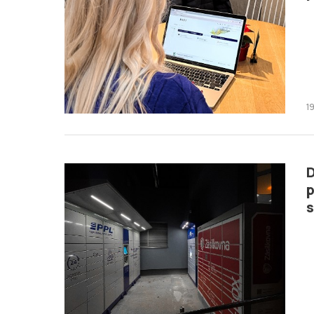
1
D
p