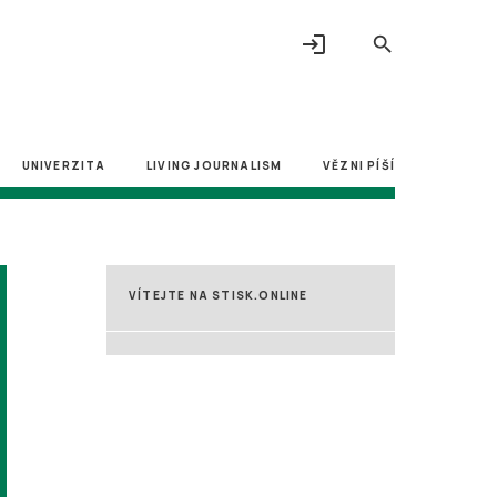
login
search
UNIVERZITA
LIVING JOURNALISM
VĚZNI PÍŠÍ
VÍTEJTE NA STISK.ONLINE