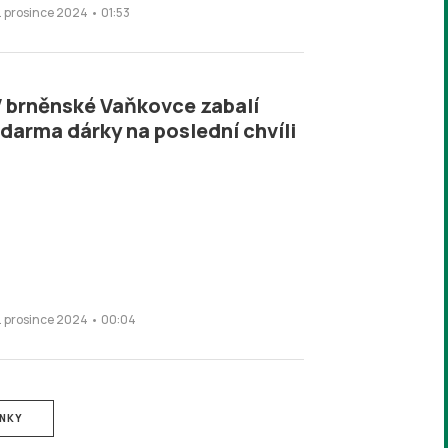
7. prosince 2024 • 01:53
 brněnské Vaňkovce zabalí
darma dárky na poslední chvíli
7. prosince 2024 • 00:04
ÁNKY