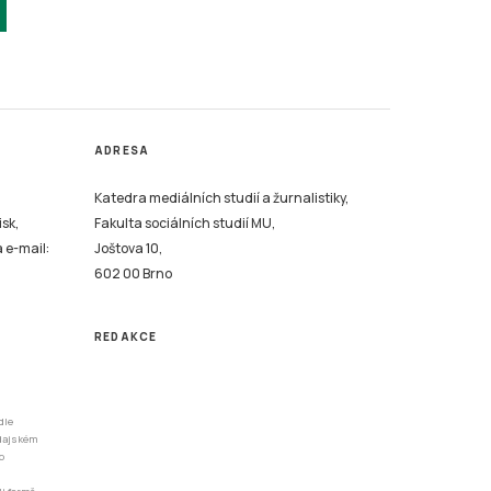
ADRESA
Katedra mediálních studií a žurnalistiky,
isk,
Fakulta sociálních studií MU,
a e-mail:
Joštova 10,
602 00 Brno
REDAKCE
dle
odajském
o