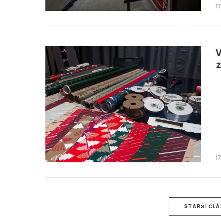
1
V
z
1
STARŠÍ ČL