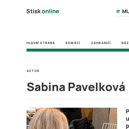
#
MU
HLAVNÍ STRANA
DOMÁCÍ
ZAHRANIČÍ
NÁ
AUTOR
Sabina Pavelková
P
u
p