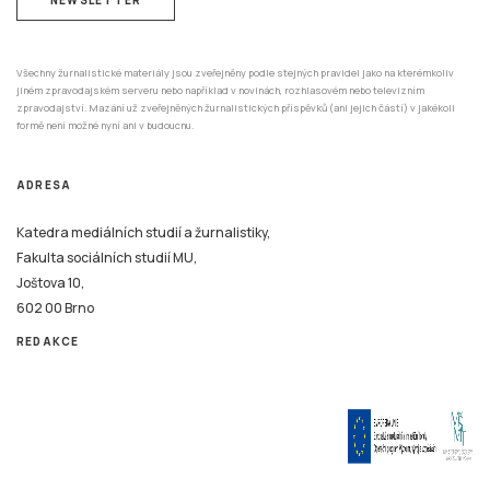
Všechny žurnalistické materiály jsou zveřejněny podle stejných pravidel jako na kterémkoliv
jiném zpravodajském serveru nebo například v novinách, rozhlasovém nebo televizním
zpravodajství. Mazání už zveřejněných žurnalistických příspěvků (ani jejich částí) v jakékoli
formě není možné nyní ani v budoucnu.
ADRESA
Katedra mediálních studií a žurnalistiky,
Fakulta sociálních studií MU,
Joštova 10,
602 00 Brno
REDAKCE