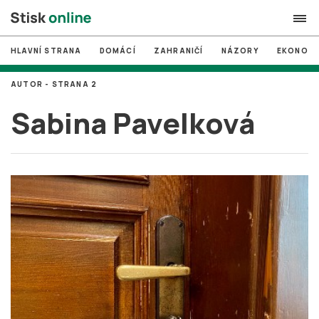
HLAVNÍ STRANA
DOMÁCÍ
ZAHRANIČÍ
NÁZORY
EKONOMI
search
AUTOR - STRANA 2
#
MUNI
Sabina Pavelková
#
Brno
#
volby
login
PŘIHLÁSIT SE
Zapomněli jste heslo?
Založit nový účet