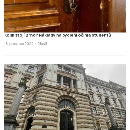
Kolik stojí Brno? Náklady na bydlení očima studentů
16. prosince 2024 • 08:45