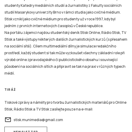
studenty Katedry mediálních studií a žurnalistiky z Fakulty sociálních
studií Masarykovy univerzity Brno v rámci studia jako cvičné médium.
Stisk vznikl jako cvičné médium pro studenty už v roce 1997, kdy byl
jedním z prvních internetových časopisů v České republice.
Na portálu zájemci najdou studentský deník Stisk Online, Rádio Stisk, TV
Stisk a také výstupy některých dalších žurnalistických kurzů (s přesahem
na sociální sítě). Cílem multimediální dílny je simulace redakčního
prostředí, každý student si tak může vyzkoušet všechny základní role při
výrobě online zpravodajského či publicistického obsahu i související
působení na sociálních sítích a připravit se tak na praxi v různých typech
médií.
TIRÁŽ
Tiskové zprávy a náměty pro tvorbu žurnalistických materiálů pro Online
Stisk, Rádio Stisk a TV Stisk zasílejte pouze na e-mail:
email
stisk.munimedia@gmail.com
NEWSLETTER