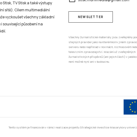
 Stisk, TV Stisk a také výstupy
ní sítě). Cílem multimediální
může vyzkoušet všechny základní
NEWSLETTER
 i související působení na
dií.
Všechny žurnalistické materiály jsou zveřejněny po
stejných pravidel jako na kterémkoliv jiném zprav
serveru nebo například v novinách, rozhlasovém neb
televizním zpravodajství. Mazání už zveřejněných
žurnalistických příspěvků (ani jejich částí) v jakéko
není možné nyní ani v budoucnu.
Tento systém je financován v rámci realizace projektu Strategické investice Masarykovy unive