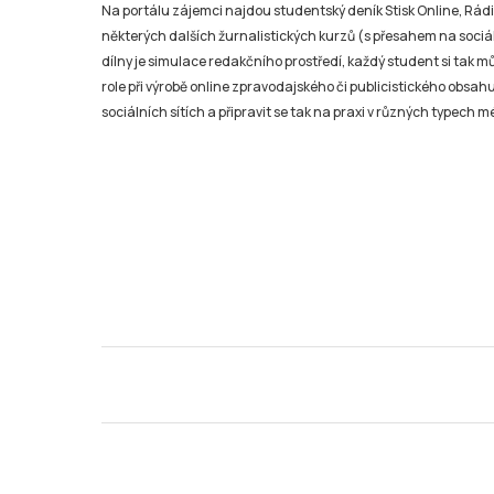
Na portálu zájemci najdou studentský deník Stisk Online, Rádio
některých dalších žurnalistických kurzů (s přesahem na sociál
dílny je simulace redakčního prostředí, každý student si tak 
role při výrobě online zpravodajského či publicistického obsahu
sociálních sítích a připravit se tak na praxi v různých typech mé