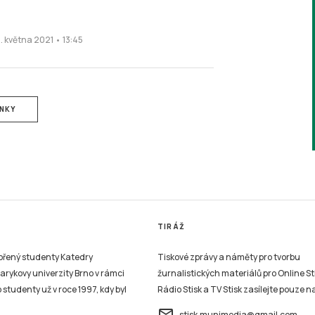
1. května 2021 • 13:45
ÁNKY
TIRÁŽ
vořený studenty Katedry
Tiskové zprávy a náměty pro tvorbu
sarykovy univerzity Brno v rámci
žurnalistických materiálů pro Online St
studenty už v roce 1997, kdy byl
Rádio Stisk a TV Stisk zasílejte pouze n
email
stisk.munimedia@gmail.com