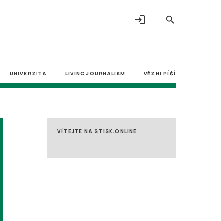
login
search
UNIVERZITA
LIVING JOURNALISM
VĚZNI PÍŠÍ
VÍTEJTE NA STISK.ONLINE