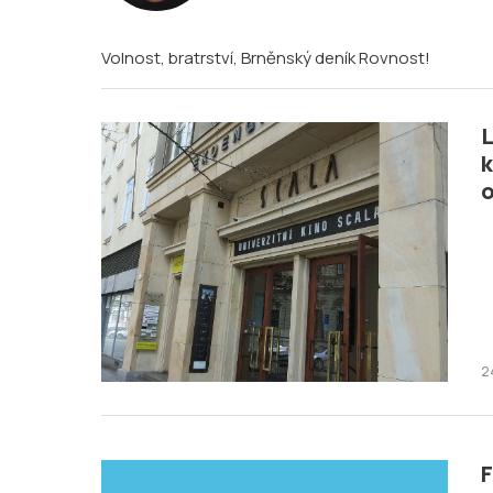
Volnost, bratrství, Brněnský deník Rovnost!
L
k
2
F