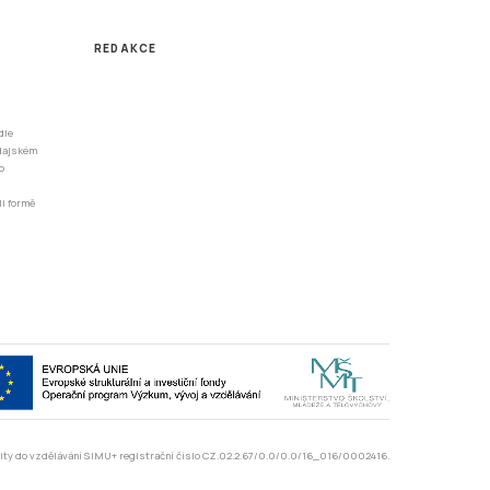
REDAKCE
dle
odajském
o
li formě
rzity do vzdělávání SIMU+ registrační číslo CZ.02.2.67/0.0/0.0/16_016/0002416.