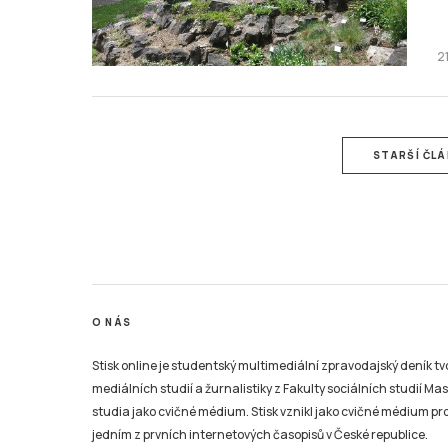
2
STARŠÍ ČL
O NÁS
Stisk online je studentský multimediální zpravodajský deník t
mediálních studií a žurnalistiky z Fakulty sociálních studií Ma
studia jako cvičné médium. Stisk vznikl jako cvičné médium pro 
jedním z prvních internetových časopisů v České republice.