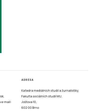
ADRESA
Katedra mediálních studií a žurnalistiky,
isk,
Fakulta sociálních studií MU,
a e-mail:
Joštova 10,
602 00 Brno