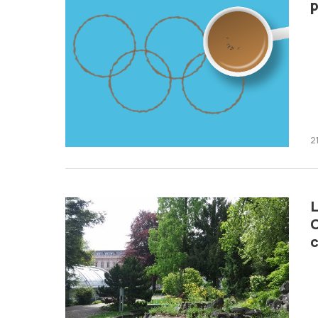
p
2
L
O
c