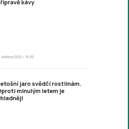
řípravě kávy
1. května 2021 • 15:30
etošní jaro svědčí rostlinám.
proti minulým letem je
hladněji