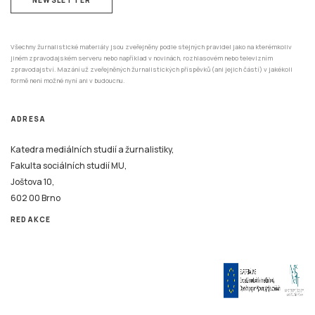
Všechny žurnalistické materiály jsou zveřejněny podle stejných pravidel jako na kterémkoliv
jiném zpravodajském serveru nebo například v novinách, rozhlasovém nebo televizním
zpravodajství. Mazání už zveřejněných žurnalistických příspěvků (ani jejich částí) v jakékoli
formě není možné nyní ani v budoucnu.
ADRESA
Katedra mediálních studií a žurnalistiky,
Fakulta sociálních studií MU,
Joštova 10,
602 00 Brno
REDAKCE