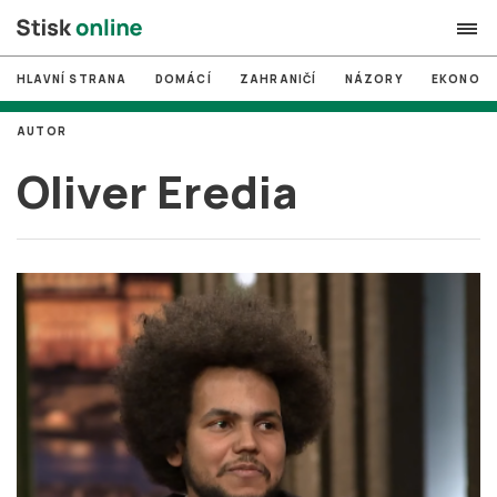
HLAVNÍ STRANA
DOMÁCÍ
ZAHRANIČÍ
NÁZORY
EKONOMI
search
AUTOR
#
MUNI
Oliver Eredia
#
Brno
#
volby
login
PŘIHLÁSIT SE
Zapomněli jste heslo?
Založit nový účet