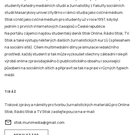
studenty Katedry mediálních studií a žurnalistiky z Fakulty sociálních
studií Masarykovy univerzity Brno v rámci studia jako cvičné médium.
Stisk vznikl jako cvičné médium pro studenty už v roce 1997, kdy byl
jedním z prvních internetových časopisů v České republice.
Na portálu zájemci najdou studentský deník Stisk Online, Rádio Stisk, TV
Stisk a také výstupy některých dalších žurnalistických kurzů (s přesahem
na sociální sítě). Cílem multimediální dílny je simulace redakčního
prostředí, každý student si tak může vyzkoušet všechny základní role při
výrobě online zpravodajského či publicistického obsahu i související
působení na sociálních sítích a připravit se tak na praxi v různých typech
médií.
TIRÁŽ
Tiskové zprávy a náměty pro tvorbu žurnalistických materiálů pro Online
Stisk, Rádio Stisk a TV Stisk zasílejte pouze na e-mail:
email
stisk.munimedia@gmail.com
NEWSLETTER