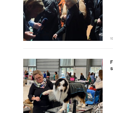
1
F
s