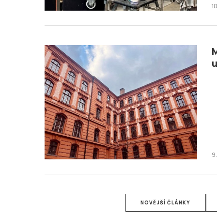
1
M
u
9
NOVĚJŠÍ ČLÁNKY