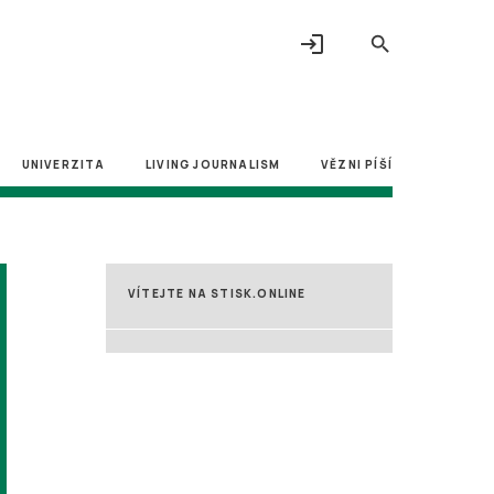
login
search
UNIVERZITA
LIVING JOURNALISM
VĚZNI PÍŠÍ
VÍTEJTE NA STISK.ONLINE