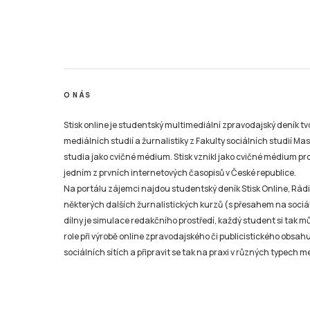
O NÁS
Stisk online je studentský multimediální zpravodajský deník t
mediálních studií a žurnalistiky z Fakulty sociálních studií Ma
studia jako cvičné médium. Stisk vznikl jako cvičné médium pro 
jedním z prvních internetových časopisů v České republice.
Na portálu zájemci najdou studentský deník Stisk Online, Rádio
některých dalších žurnalistických kurzů (s přesahem na sociál
dílny je simulace redakčního prostředí, každý student si tak 
role při výrobě online zpravodajského či publicistického obsahu
sociálních sítích a připravit se tak na praxi v různých typech mé