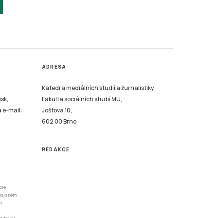
ADRESA
Katedra mediálních studií a žurnalistiky,
isk,
Fakulta sociálních studií MU,
a e-mail:
Joštova 10,
602 00 Brno
REDAKCE
dle
odajském
o