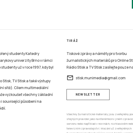
TIRÁŽ
vořený studenty Katedry
Tiskové zprávy a náměty pro tvorbu
sarykovy univerzity Brno v rámci
žurnalistických materiálů pro Online St
studenty už v roce 1997, kdy byl
Rádio Stisk a TV Stisk zasílejte pouze n
email
stisk.munimedia@gmail.com
 Stisk, TV Stisk a také výstupy
ní sítě). Cílem multimediální
může vyzkoušet všechny základní
NEWSLETTER
 i související působení na
dií.
Všechny žurnalistické materiály jsou zveřejněny po
stejných pravidel jako na kterémkoliv jiném zprav
serveru nebo například v novinách, rozhlasovém neb
televizním zpravodajství. Mazání už zveřejněných