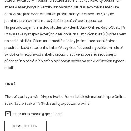
studenty Katedry mediálních studií a žurnalistiky z Fakulty sociálních
studií Masarykovy univerzity Brno v rámci studia jako cvičné médium.
Stisk vznikl jako cvičné médium pro studenty už v roce 1997, kdy byl
jedním z prvních internetových časopisů v České republice.
Na portálu zájemci najdou studentský deník Stisk Online, Rádio Stisk, TV
Stisk a také výstupy některých dalších žurnalistických kurzů (s přesahem
na sociální sítě). Cílem multimediální dílny je simulace redakčního
prostředí, každý student si tak může vyzkoušet všechny základní role při
výrobě online zpravodajského či publicistického obsahu i související
působení na sociálních sítích a připravit se tak na praxi v různých typech
médií.
TIRÁŽ
Tiskové zprávy a náměty pro tvorbu žurnalistických materiálů pro Online
Stisk, Rádio Stisk a TV Stisk zasílejte pouze na e-mail:
email
stisk.munimedia@gmail.com
NEWSLETTER