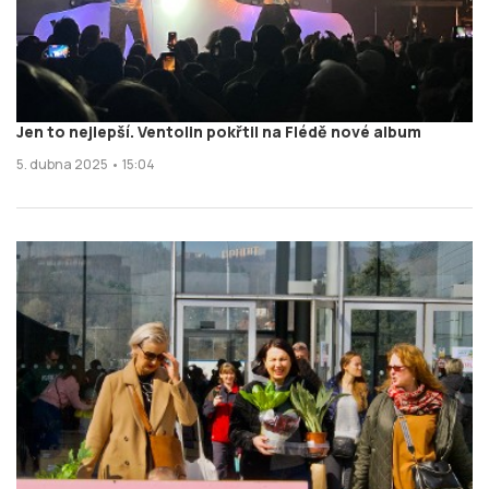
Jen to nejlepší. Ventolin pokřtil na Flédě nové album
5. dubna 2025 • 15:04