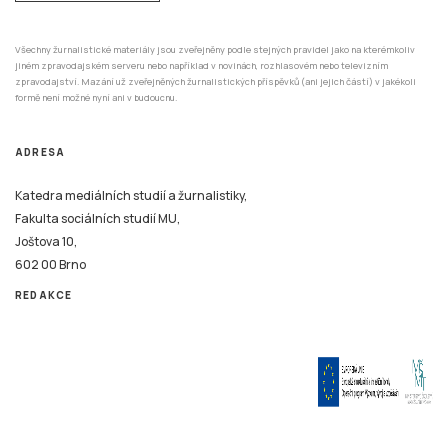
Všechny žurnalistické materiály jsou zveřejněny podle stejných pravidel jako na kterémkoliv
jiném zpravodajském serveru nebo například v novinách, rozhlasovém nebo televizním
zpravodajství. Mazání už zveřejněných žurnalistických příspěvků (ani jejich částí) v jakékoli
formě není možné nyní ani v budoucnu.
ADRESA
Katedra mediálních studií a žurnalistiky,
Fakulta sociálních studií MU,
Joštova 10,
602 00 Brno
REDAKCE