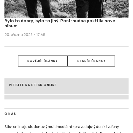
Bylo to dobrý, bylo to jiný. Post-hudba pokřtila nové
album
20. března 2025 • 17:48
NOVĚJŠÍ ČLÁNKY
STARŠÍ ČLÁNKY
VÍTEJTE NA STISK.ONLINE
O NÁS
Stisk online je studentský multimediální zpravodajský deník tvořený