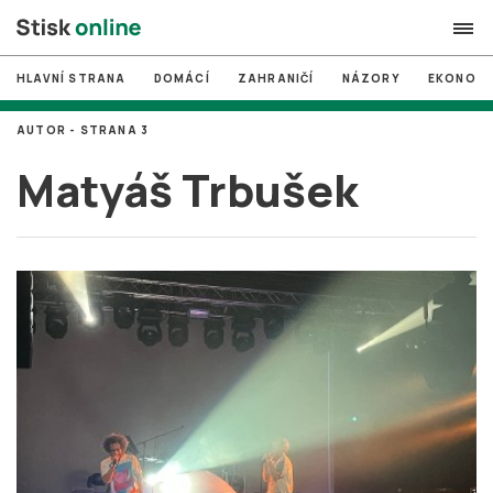
HLAVNÍ STRANA
DOMÁCÍ
ZAHRANIČÍ
NÁZORY
EKONOMI
search
AUTOR - STRANA 3
#
MUNI
Matyáš Trbušek
#
Brno
#
volby
login
PŘIHLÁSIT SE
Zapomněli jste heslo?
Založit nový účet