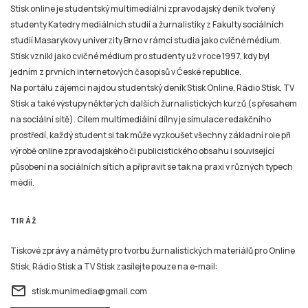
Stisk online je studentský multimediální zpravodajský deník tvořený
studenty Katedry mediálních studií a žurnalistiky z Fakulty sociálních
studií Masarykovy univerzity Brno v rámci studia jako cvičné médium.
Stisk vznikl jako cvičné médium pro studenty už v roce 1997, kdy byl
jedním z prvních internetových časopisů v České republice.
Na portálu zájemci najdou studentský deník Stisk Online, Rádio Stisk, TV
Stisk a také výstupy některých dalších žurnalistických kurzů (s přesahem
na sociální sítě). Cílem multimediální dílny je simulace redakčního
prostředí, každý student si tak může vyzkoušet všechny základní role při
výrobě online zpravodajského či publicistického obsahu i související
působení na sociálních sítích a připravit se tak na praxi v různých typech
médií.
TIRÁŽ
Tiskové zprávy a náměty pro tvorbu žurnalistických materiálů pro Online
Stisk, Rádio Stisk a TV Stisk zasílejte pouze na e-mail:
email
stisk.munimedia@gmail.com