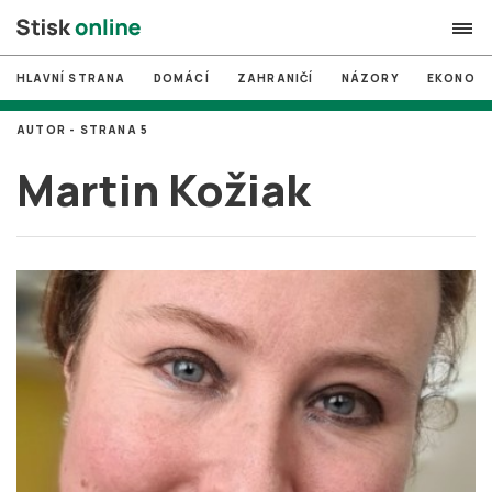
HLAVNÍ STRANA
DOMÁCÍ
ZAHRANIČÍ
NÁZORY
EKONOMI
search
AUTOR - STRANA 5
#
MUNI
Martin Kožiak
#
Brno
#
volby
login
PŘIHLÁSIT SE
Zapomněli jste heslo?
Založit nový účet