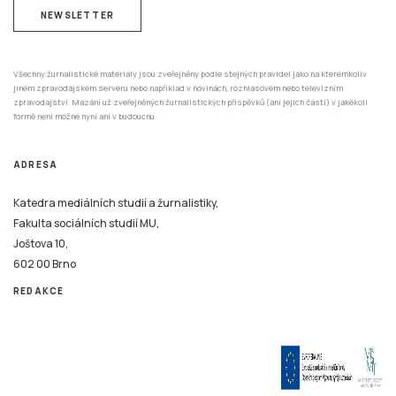
NEWSLETTER
Všechny žurnalistické materiály jsou zveřejněny podle stejných pravidel jako na kterémkoliv
jiném zpravodajském serveru nebo například v novinách, rozhlasovém nebo televizním
zpravodajství. Mazání už zveřejněných žurnalistických příspěvků (ani jejich částí) v jakékoli
formě není možné nyní ani v budoucnu.
ADRESA
Katedra mediálních studií a žurnalistiky,
Fakulta sociálních studií MU,
Joštova 10,
602 00 Brno
REDAKCE