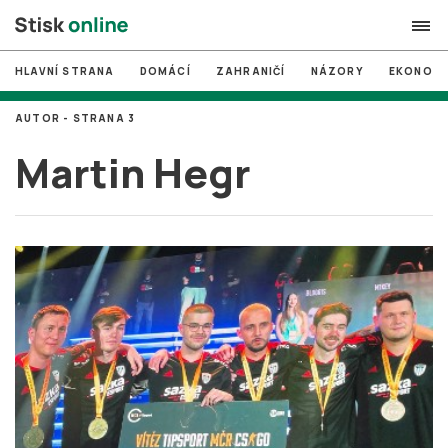
HLAVNÍ STRANA
DOMÁCÍ
ZAHRANIČÍ
NÁZORY
EKONOMI
search
AUTOR - STRANA 3
#
MUNI
Martin Hegr
#
Brno
#
volby
login
PŘIHLÁSIT SE
Zapomněli jste heslo?
Založit nový účet