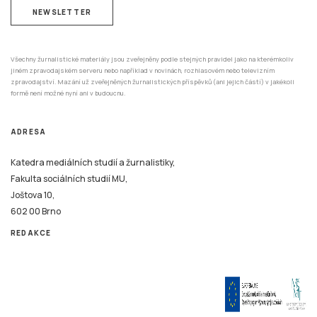
NEWSLETTER
Všechny žurnalistické materiály jsou zveřejněny podle stejných pravidel jako na kterémkoliv
jiném zpravodajském serveru nebo například v novinách, rozhlasovém nebo televizním
zpravodajství. Mazání už zveřejněných žurnalistických příspěvků (ani jejich částí) v jakékoli
formě není možné nyní ani v budoucnu.
ADRESA
Katedra mediálních studií a žurnalistiky,
Fakulta sociálních studií MU,
Joštova 10,
602 00 Brno
REDAKCE