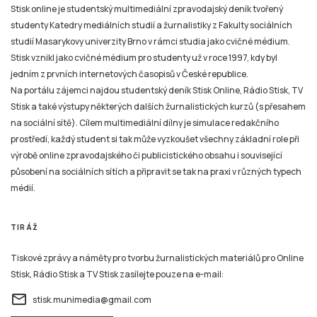
Stisk online je studentský multimediální zpravodajský deník tvořený
studenty Katedry mediálních studií a žurnalistiky z Fakulty sociálních
studií Masarykovy univerzity Brno v rámci studia jako cvičné médium.
Stisk vznikl jako cvičné médium pro studenty už v roce 1997, kdy byl
jedním z prvních internetových časopisů v České republice.
Na portálu zájemci najdou studentský deník Stisk Online, Rádio Stisk, TV
Stisk a také výstupy některých dalších žurnalistických kurzů (s přesahem
na sociální sítě). Cílem multimediální dílny je simulace redakčního
prostředí, každý student si tak může vyzkoušet všechny základní role při
výrobě online zpravodajského či publicistického obsahu i související
působení na sociálních sítích a připravit se tak na praxi v různých typech
médií.
TIRÁŽ
Tiskové zprávy a náměty pro tvorbu žurnalistických materiálů pro Online
Stisk, Rádio Stisk a TV Stisk zasílejte pouze na e-mail:
email
stisk.munimedia@gmail.com