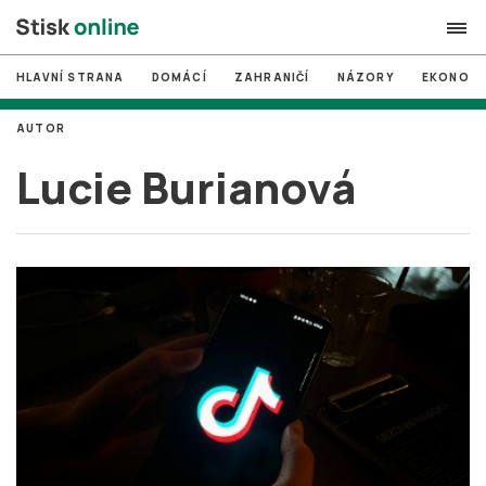
HLAVNÍ STRANA
DOMÁCÍ
ZAHRANIČÍ
NÁZORY
EKONOMI
search
AUTOR
#
MUNI
Lucie Burianová
#
Brno
#
volby
login
PŘIHLÁSIT SE
Zapomněli jste heslo?
Založit nový účet