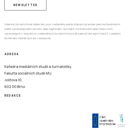
NEWSLETTER
Všechny žurnalistické materiály jsou zveřejněny podle stejných pravidel jako na kterémkoliv
jiném zpravodajském serveru nebo například v novinách, rozhlasovém nebo televizním
zpravodajství. Mazání už zveřejněných žurnalistických příspěvků (ani jejich částí) v jakékoli
formě není možné nyní ani v budoucnu.
ADRESA
Katedra mediálních studií a žurnalistiky,
Fakulta sociálních studií MU,
Joštova 10,
602 00 Brno
REDAKCE