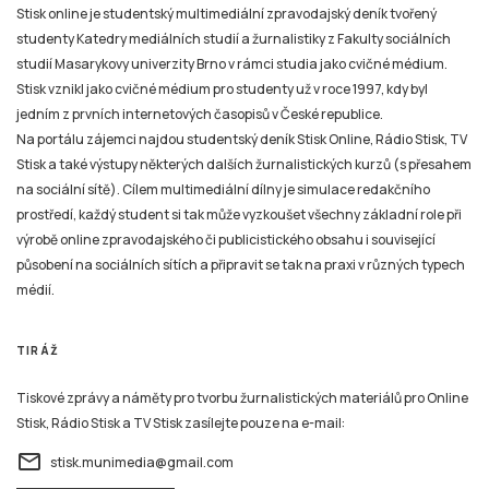
Stisk online je studentský multimediální zpravodajský deník tvořený
studenty Katedry mediálních studií a žurnalistiky z Fakulty sociálních
studií Masarykovy univerzity Brno v rámci studia jako cvičné médium.
Stisk vznikl jako cvičné médium pro studenty už v roce 1997, kdy byl
jedním z prvních internetových časopisů v České republice.
Na portálu zájemci najdou studentský deník Stisk Online, Rádio Stisk, TV
Stisk a také výstupy některých dalších žurnalistických kurzů (s přesahem
na sociální sítě). Cílem multimediální dílny je simulace redakčního
prostředí, každý student si tak může vyzkoušet všechny základní role při
výrobě online zpravodajského či publicistického obsahu i související
působení na sociálních sítích a připravit se tak na praxi v různých typech
médií.
TIRÁŽ
Tiskové zprávy a náměty pro tvorbu žurnalistických materiálů pro Online
Stisk, Rádio Stisk a TV Stisk zasílejte pouze na e-mail:
email
stisk.munimedia@gmail.com