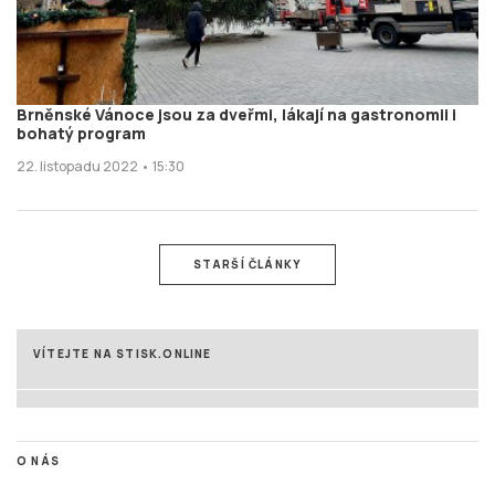
Brněnské Vánoce jsou za dveřmi, lákají na gastronomii i
bohatý program
22. listopadu 2022 • 15:30
STARŠÍ ČLÁNKY
VÍTEJTE NA STISK.ONLINE
O NÁS