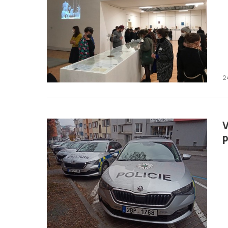
2
V
p