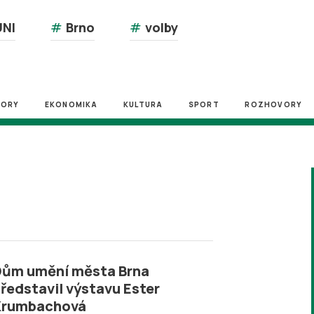
NI
#
Brno
#
volby
ZORY
EKONOMIKA
KULTURA
SPORT
ROZHOVORY
á
Dům umění města Brna
ředstavil výstavu Ester
Krumbachová