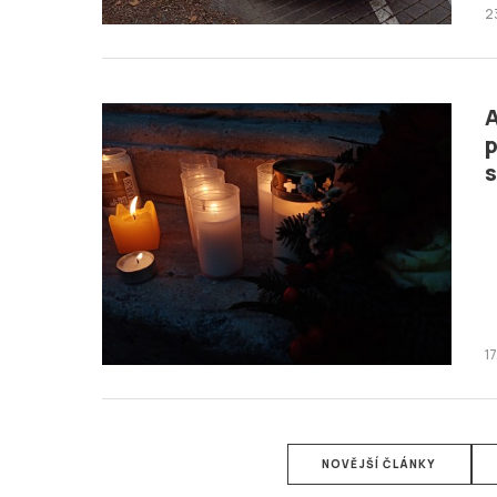
2
A
p
s
1
NOVĚJŠÍ ČLÁNKY