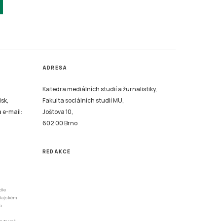
ADRESA
Katedra mediálních studií a žurnalistiky,
isk,
Fakulta sociálních studií MU,
a e-mail:
Joštova 10,
602 00 Brno
REDAKCE
dle
odajském
o