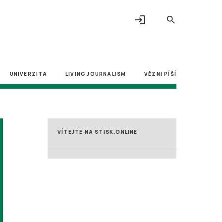
login
search
UNIVERZITA
LIVING JOURNALISM
VĚZNI PÍŠÍ
VÍTEJTE NA STISK.ONLINE