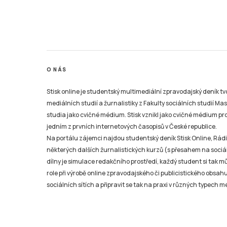
O NÁS
Stisk online je studentský multimediální zpravodajský deník t
mediálních studií a žurnalistiky z Fakulty sociálních studií Ma
studia jako cvičné médium. Stisk vznikl jako cvičné médium pro 
jedním z prvních internetových časopisů v České republice.
Na portálu zájemci najdou studentský deník Stisk Online, Rádio
některých dalších žurnalistických kurzů (s přesahem na sociál
dílny je simulace redakčního prostředí, každý student si tak 
role při výrobě online zpravodajského či publicistického obsahu
sociálních sítích a připravit se tak na praxi v různých typech mé