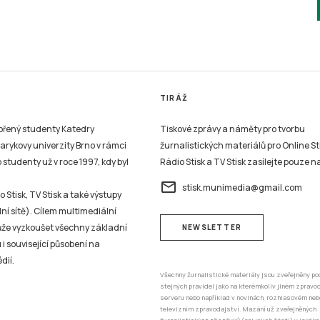
TIRÁŽ
vořený studenty Katedry
Tiskové zprávy a náměty pro tvorbu
sarykovy univerzity Brno v rámci
žurnalistických materiálů pro Online St
studenty už v roce 1997, kdy byl
Rádio Stisk a TV Stisk zasílejte pouze n
email
stisk.munimedia@gmail.com
 Stisk, TV Stisk a také výstupy
ní sítě). Cílem multimediální
může vyzkoušet všechny základní
NEWSLETTER
 i související působení na
dií.
Všechny žurnalistické materiály jsou zveřejněny po
stejných pravidel jako na kterémkoliv jiném zprav
serveru nebo například v novinách, rozhlasovém neb
televizním zpravodajství. Mazání už zveřejněných