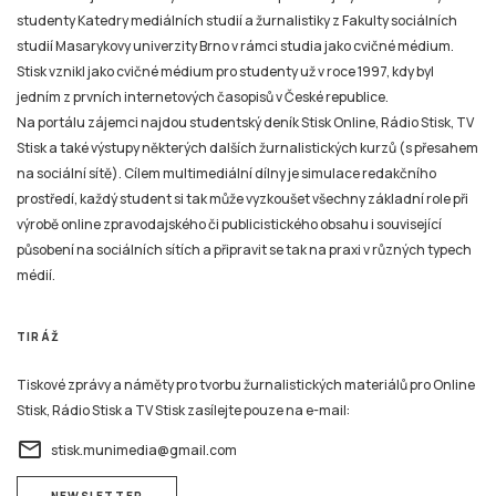
studenty Katedry mediálních studií a žurnalistiky z Fakulty sociálních
studií Masarykovy univerzity Brno v rámci studia jako cvičné médium.
Stisk vznikl jako cvičné médium pro studenty už v roce 1997, kdy byl
jedním z prvních internetových časopisů v České republice.
Na portálu zájemci najdou studentský deník Stisk Online, Rádio Stisk, TV
Stisk a také výstupy některých dalších žurnalistických kurzů (s přesahem
na sociální sítě). Cílem multimediální dílny je simulace redakčního
prostředí, každý student si tak může vyzkoušet všechny základní role při
výrobě online zpravodajského či publicistického obsahu i související
působení na sociálních sítích a připravit se tak na praxi v různých typech
médií.
TIRÁŽ
Tiskové zprávy a náměty pro tvorbu žurnalistických materiálů pro Online
Stisk, Rádio Stisk a TV Stisk zasílejte pouze na e-mail:
email
stisk.munimedia@gmail.com
NEWSLETTER