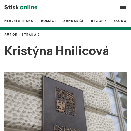
HLAVNÍ STRANA
DOMÁCÍ
ZAHRANIČÍ
NÁZORY
EKONOMI
search
AUTOR - STRANA 2
#
MUNI
Kristýna Hnilicová
#
Brno
#
volby
login
PŘIHLÁSIT SE
Zapomněli jste heslo?
Založit nový účet