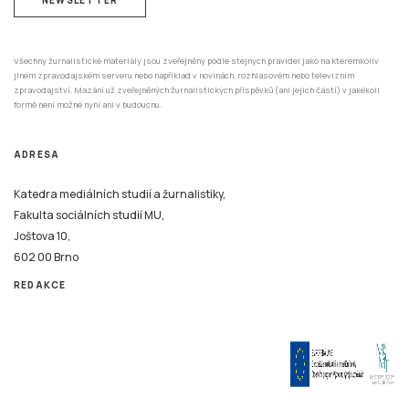
Všechny žurnalistické materiály jsou zveřejněny podle stejných pravidel jako na kterémkoliv
jiném zpravodajském serveru nebo například v novinách, rozhlasovém nebo televizním
zpravodajství. Mazání už zveřejněných žurnalistických příspěvků (ani jejich částí) v jakékoli
formě není možné nyní ani v budoucnu.
ADRESA
Katedra mediálních studií a žurnalistiky,
Fakulta sociálních studií MU,
Joštova 10,
602 00 Brno
REDAKCE