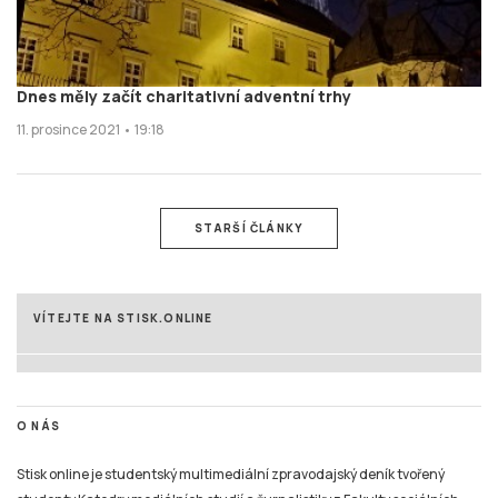
Dnes měly začít charitativní adventní trhy
11. prosince 2021 • 19:18
STARŠÍ ČLÁNKY
VÍTEJTE NA STISK.ONLINE
O NÁS
Stisk online je studentský multimediální zpravodajský deník tvořený