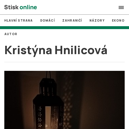
HLAVNÍ STRANA
DOMÁCÍ
ZAHRANIČÍ
NÁZORY
EKONOMI
search
AUTOR
#
MUNI
Kristýna Hnilicová
#
Brno
#
volby
login
PŘIHLÁSIT SE
Zapomněli jste heslo?
Založit nový účet