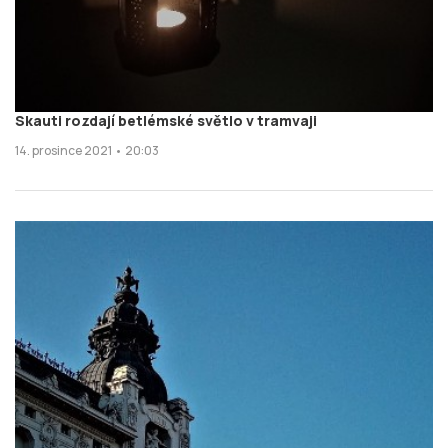
Skauti rozdají betlémské světlo v tramvaji
14. prosince 2021 • 20:03