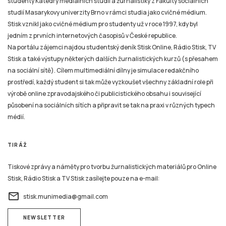
studenty Katedry mediálních studií a žurnalistiky z Fakulty sociálních
studií Masarykovy univerzity Brno v rámci studia jako cvičné médium.
Stisk vznikl jako cvičné médium pro studenty už v roce 1997, kdy byl
jedním z prvních internetových časopisů v České republice.
Na portálu zájemci najdou studentský deník Stisk Online, Rádio Stisk, TV
Stisk a také výstupy některých dalších žurnalistických kurzů (s přesahem
na sociální sítě). Cílem multimediální dílny je simulace redakčního
prostředí, každý student si tak může vyzkoušet všechny základní role při
výrobě online zpravodajského či publicistického obsahu i související
působení na sociálních sítích a připravit se tak na praxi v různých typech
médií.
TIRÁŽ
Tiskové zprávy a náměty pro tvorbu žurnalistických materiálů pro Online
Stisk, Rádio Stisk a TV Stisk zasílejte pouze na e-mail:
email
stisk.munimedia@gmail.com
NEWSLETTER