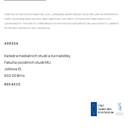
Všechny žurnalistické materiály jsou zveřejněny podle stejných pravidel jako na kterémkoliv
jiném zpravodajském serveru nebo například v novinách, rozhlasovém nebo televizním
zpravodajství. Mazání už zveřejněných žurnalistických příspěvků (ani jejich částí) v jakékoli
formě není možné nyní ani v budoucnu.
ADRESA
Katedra mediálních studií a žurnalistiky,
Fakulta sociálních studií MU,
Joštova 10,
602 00 Brno
REDAKCE