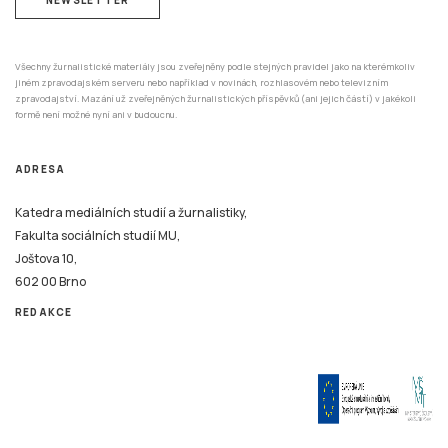
Všechny žurnalistické materiály jsou zveřejněny podle stejných pravidel jako na kterémkoliv
jiném zpravodajském serveru nebo například v novinách, rozhlasovém nebo televizním
zpravodajství. Mazání už zveřejněných žurnalistických příspěvků (ani jejich částí) v jakékoli
formě není možné nyní ani v budoucnu.
ADRESA
Katedra mediálních studií a žurnalistiky,
Fakulta sociálních studií MU,
Joštova 10,
602 00 Brno
REDAKCE