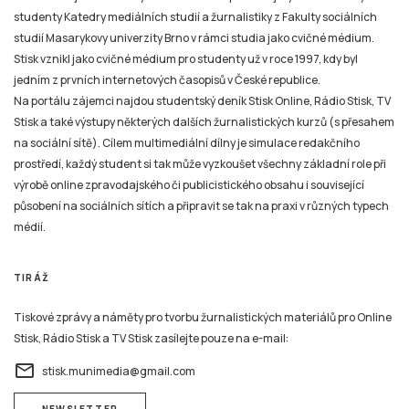
studenty Katedry mediálních studií a žurnalistiky z Fakulty sociálních
studií Masarykovy univerzity Brno v rámci studia jako cvičné médium.
Stisk vznikl jako cvičné médium pro studenty už v roce 1997, kdy byl
jedním z prvních internetových časopisů v České republice.
Na portálu zájemci najdou studentský deník Stisk Online, Rádio Stisk, TV
Stisk a také výstupy některých dalších žurnalistických kurzů (s přesahem
na sociální sítě). Cílem multimediální dílny je simulace redakčního
prostředí, každý student si tak může vyzkoušet všechny základní role při
výrobě online zpravodajského či publicistického obsahu i související
působení na sociálních sítích a připravit se tak na praxi v různých typech
médií.
TIRÁŽ
Tiskové zprávy a náměty pro tvorbu žurnalistických materiálů pro Online
Stisk, Rádio Stisk a TV Stisk zasílejte pouze na e-mail:
email
stisk.munimedia@gmail.com
NEWSLETTER