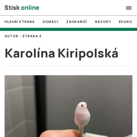
HLAVNÍ STRANA
DOMÁCÍ
ZAHRANIČÍ
NÁZORY
EKONOMI
search
AUTOR - STRANA 2
#
MUNI
Karolína Kiripolská
#
Brno
#
volby
login
PŘIHLÁSIT SE
Zapomněli jste heslo?
Založit nový účet