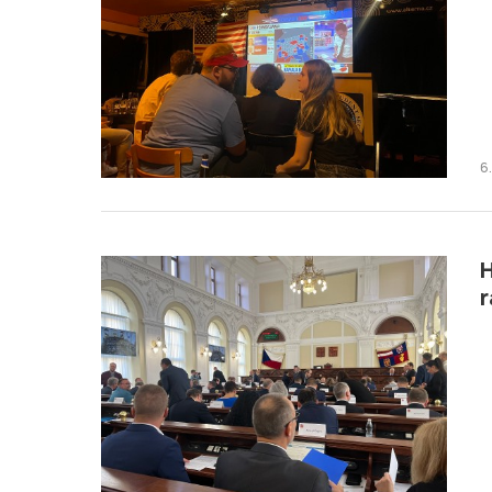
6
H
r