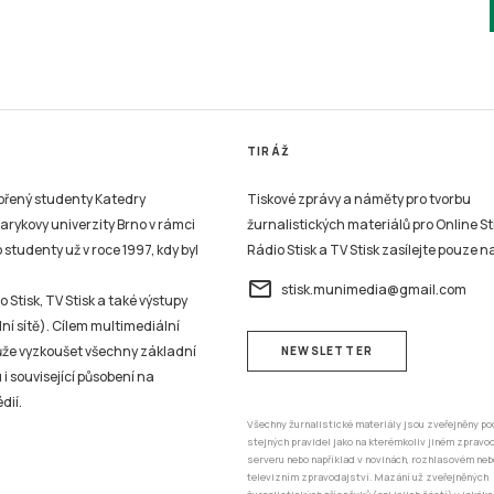
TIRÁŽ
vořený studenty Katedry
Tiskové zprávy a náměty pro tvorbu
sarykovy univerzity Brno v rámci
žurnalistických materiálů pro Online St
studenty už v roce 1997, kdy byl
Rádio Stisk a TV Stisk zasílejte pouze n
email
stisk.munimedia@gmail.com
 Stisk, TV Stisk a také výstupy
ní sítě). Cílem multimediální
může vyzkoušet všechny základní
NEWSLETTER
 i související působení na
dií.
Všechny žurnalistické materiály jsou zveřejněny po
stejných pravidel jako na kterémkoliv jiném zprav
serveru nebo například v novinách, rozhlasovém neb
televizním zpravodajství. Mazání už zveřejněných