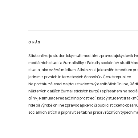
O NÁS
Stisk online je studentský multimediální zpravodajský deník t
mediálních studií a žurnalistiky z Fakulty sociálních studií Ma
studia jako cvičné médium. Stisk vznikl jako cvičné médium pro 
jedním z prvních internetových časopisů v České republice.
Na portálu zájemci najdou studentský deník Stisk Online, Rádio
některých dalších žurnalistických kurzů (s přesahem na sociál
dílny je simulace redakčního prostředí, každý student si tak 
role při výrobě online zpravodajského či publicistického obsahu
sociálních sítích a připravit se tak na praxi v různých typech mé