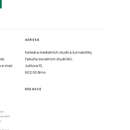
ADRESA
Katedra mediálních studií a žurnalistiky,
isk,
Fakulta sociálních studií MU,
a e-mail:
Joštova 10,
602 00 Brno
REDAKCE
dle
odajském
o