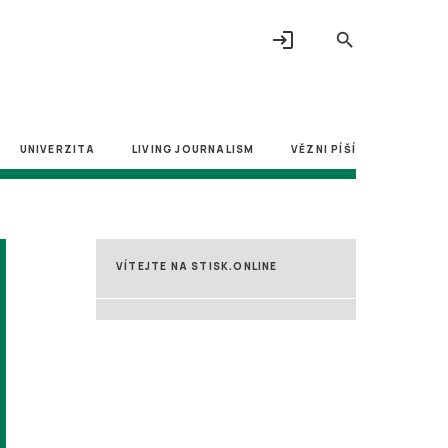
login
search
UNIVERZITA
LIVING JOURNALISM
VĚZNI PÍŠÍ
VÍTEJTE NA STISK.ONLINE