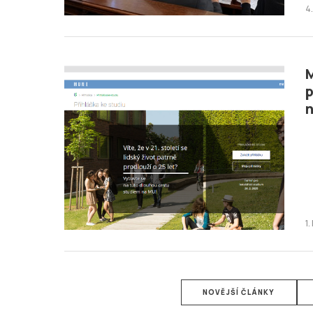
4
M
p
n
1
NOVĚJŠÍ ČLÁNKY