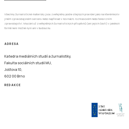
Všechny žurnalistické materiály jsou zveřejněny podle stejných pravidel jako na kterémkoliv
jiném zpravodajském serveru nebo například v novinách, rozhlasovém nebo televizním
zpravodajství. Mazání už zveřejněných žurnalistických příspěvků (ani jejich částí) v jakékoli
formě není možné nyní ani v budoucnu.
ADRESA
Katedra mediálních studií a žurnalistiky,
Fakulta sociálních studií MU,
Joštova 10,
602 00 Brno
REDAKCE