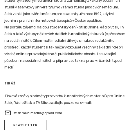
studenty Katedry mediálních studií a žurnalistiky z Fakulty sociálních
studií Masarykovy univerzity Brno v rámci studia jako cvičné médium.
Stisk vznikl jako cvičné médium pro studenty už v roce 1997, kdy byl
jedním z prvních internetových časopisů v České republice.
Na portálu zájemci najdou studentský deník Stisk Online, Rádio Stisk, TV
Stisk a také výstupy některých dalších žurnalistických kurzů (s přesahem
na sociální sítě). Cílem multimediální dílny je simulace redakčního
prostředí, každý student si tak může vyzkoušet všechny základní role při
výrobě online zpravodajského či publicistického obsahu i související
působení na sociálních sítích a připravit se tak na praxi v různých typech
médií.
TIRÁŽ
Tiskové zprávy a náměty pro tvorbu žurnalistických materiálů pro Online
Stisk, Rádio Stisk a TV Stisk zasílejte pouze na e-mail:
email
stisk.munimedia@gmail.com
NEWSLETTER