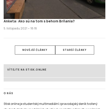
Anketa: Ako sú na tom s behom Brňania?
5. listopadu 2021 • 18:18
NOVĚJŠÍ ČLÁNKY
STARŠÍ ČLÁNKY
VÍTEJTE NA STISK.ONLINE
O NÁS
Stisk online je studentský multimediální zpravodajský deník tvořený