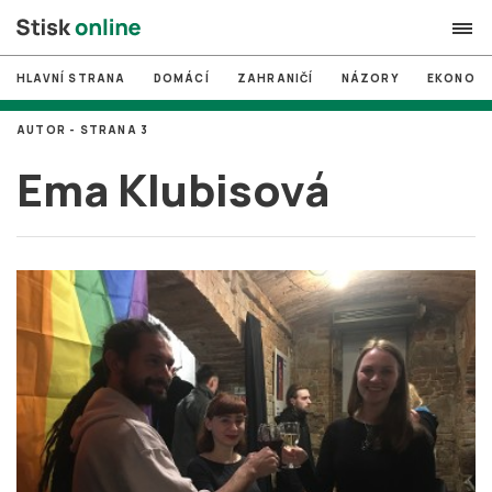
HLAVNÍ STRANA
DOMÁCÍ
ZAHRANIČÍ
NÁZORY
EKONOMI
search
AUTOR - STRANA 3
#
MUNI
Ema Klubisová
#
Brno
#
volby
login
PŘIHLÁSIT SE
Zapomněli jste heslo?
Založit nový účet