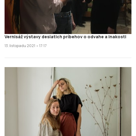
Vernisáž výstavy desiatich príbehov o odvahe a inakosti
13. listopadu 2021 • 17:17