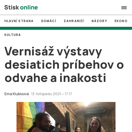
HLAVNÍ STRANA
DOMÁCÍ
ZAHRANIČÍ
NÁZORY
EKONOMI
search
KULTURA
#
MUNI
Vernisáž výstavy
#
Brno
desiatich príbehov o
#
volby
odvahe a inakosti
login
PŘIHLÁSIT SE
Zapomněli jste heslo?
Ema Klubisová
13. listopadu 2021 • 17:17
Založit nový účet