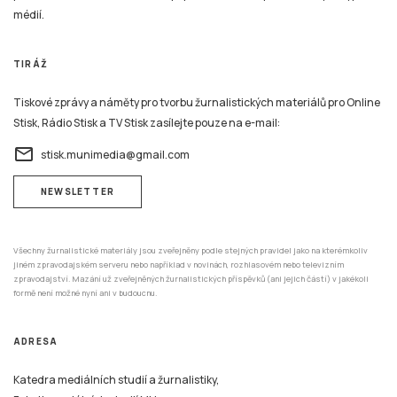
médií.
TIRÁŽ
Tiskové zprávy a náměty pro tvorbu žurnalistických materiálů pro Online
Stisk, Rádio Stisk a TV Stisk zasílejte pouze na e-mail:
email
stisk.munimedia@gmail.com
NEWSLETTER
Všechny žurnalistické materiály jsou zveřejněny podle stejných pravidel jako na kterémkoliv
jiném zpravodajském serveru nebo například v novinách, rozhlasovém nebo televizním
zpravodajství. Mazání už zveřejněných žurnalistických příspěvků (ani jejich částí) v jakékoli
formě není možné nyní ani v budoucnu.
ADRESA
Katedra mediálních studií a žurnalistiky,