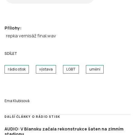
Přílohy:
repka vernisáž final.wav
SDÍLET
rádio stisk
výstava
LGBT
umění
Ema Klubisová
DALŠÍ ČLÁNKY O RÁDIO STISK
AUDIO: V Blansku začala rekonstrukce šaten na zimním
stadionu