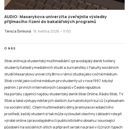
AUDIO: Masarykova univerzita zveřejnila výsledky
přijímacího řízení do bakalářských programů
Tereza Šimková
15. května 2026 • 11:00
O NÁS
Stisk online je studentský multimediální zpravodajský deník tvořený
studenty Katedry mediálních studií a žurnalistiky z Fakulty sociálních
studií Masarykovy univerzity Brno v rámci studia jako cvičné médium.
Stisk vznikl jako cvičné médium pro studenty už v roce 1997, kdy byl
jedním z prvních internetových časopisů v České republice.
Na portálu zájemci najdou studentský deník Stisk Online, Rádio Stisk, TV
Stisk a také výstupy některých dalších žurnalistických kurzů (s přesahem
na sociální sítě). Cílem multimediální dílny je simulace redakčního
prostředí, každý student si tak může vyzkoušet všechny základní role při
výrobě online zpravodajského či publicistického obsahu i související
působení na sociálních sítích a připravit se tak na praxi v různých typech