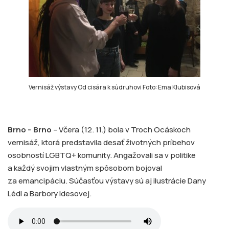
Vernisáž výstavy Od cisára k súdruhovi Foto: Ema Klubisová
Brno -
Brno
– Včera (12. 11.) bola v Troch Ocáskoch
vernisáž, ktorá predstavila desať životných príbehov
osobností LGBTQ+ komunity. Angažovali sa v politike
a každý svojim vlastným spôsobom bojoval
za emancipáciu. Súčasťou výstavy sú aj ilustrácie Dany
Lédl a Barbory Idesovej.