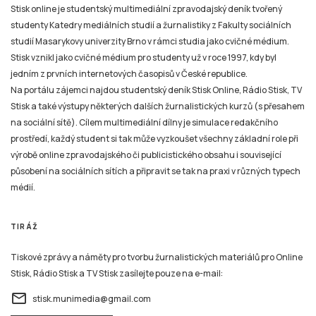
Stisk online je studentský multimediální zpravodajský deník tvořený
studenty Katedry mediálních studií a žurnalistiky z Fakulty sociálních
studií Masarykovy univerzity Brno v rámci studia jako cvičné médium.
Stisk vznikl jako cvičné médium pro studenty už v roce 1997, kdy byl
jedním z prvních internetových časopisů v České republice.
Na portálu zájemci najdou studentský deník Stisk Online, Rádio Stisk, TV
Stisk a také výstupy některých dalších žurnalistických kurzů (s přesahem
na sociální sítě). Cílem multimediální dílny je simulace redakčního
prostředí, každý student si tak může vyzkoušet všechny základní role při
výrobě online zpravodajského či publicistického obsahu i související
působení na sociálních sítích a připravit se tak na praxi v různých typech
médií.
TIRÁŽ
Tiskové zprávy a náměty pro tvorbu žurnalistických materiálů pro Online
Stisk, Rádio Stisk a TV Stisk zasílejte pouze na e-mail:
email
stisk.munimedia@gmail.com