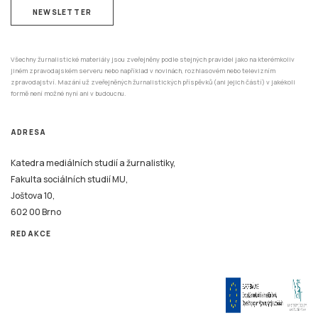
NEWSLETTER
Všechny žurnalistické materiály jsou zveřejněny podle stejných pravidel jako na kterémkoliv
jiném zpravodajském serveru nebo například v novinách, rozhlasovém nebo televizním
zpravodajství. Mazání už zveřejněných žurnalistických příspěvků (ani jejich částí) v jakékoli
formě není možné nyní ani v budoucnu.
ADRESA
Katedra mediálních studií a žurnalistiky,
Fakulta sociálních studií MU,
Joštova 10,
602 00 Brno
REDAKCE