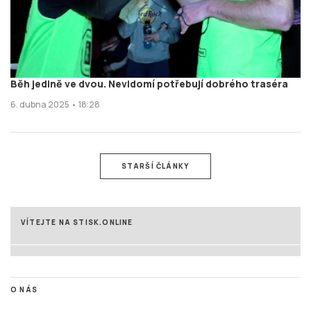
Běh jedině ve dvou. Nevidomí potřebují dobrého traséra
6. dubna 2025 • 18:28
STARŠÍ ČLÁNKY
VÍTEJTE NA STISK.ONLINE
O NÁS