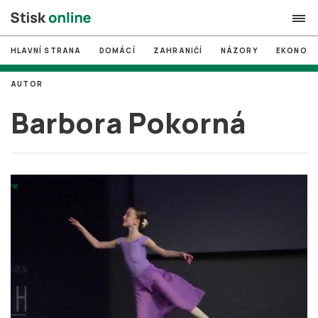
HLAVNÍ STRANA
DOMÁCÍ
ZAHRANIČÍ
NÁZORY
EKONOMI
search
AUTOR
#
MUNI
Barbora Pokorná
#
Brno
#
volby
login
PŘIHLÁSIT SE
Zapomněli jste heslo?
Založit nový účet