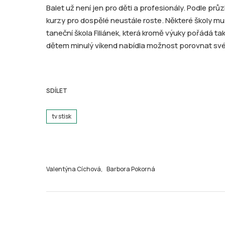
Balet už není jen pro děti a profesionály. Podle pr
kurzy pro dospělé neustále roste. Některé školy mu
taneční škola Filiánek, která kromě výuky pořádá t
dětem minulý víkend nabídla možnost porovnat své d
SDÍLET
tv stisk
Valentýna Cíchová,
Barbora Pokorná