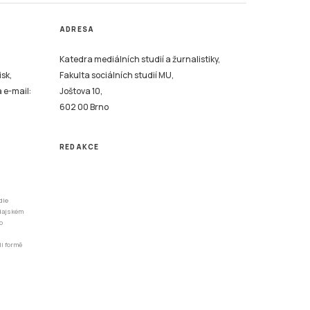
ADRESA
Katedra mediálních studií a žurnalistiky,
isk,
Fakulta sociálních studií MU,
a e-mail:
Joštova 10,
602 00 Brno
REDAKCE
dle
odajském
o
li formě