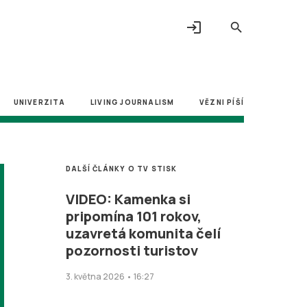
login
search
UNIVERZITA
LIVING JOURNALISM
VĚZNI PÍŠÍ
DALŠÍ ČLÁNKY O TV STISK
VIDEO: Kamenka si
pripomína 101 rokov,
uzavretá komunita čelí
pozornosti turistov
3. května 2026 • 16:27