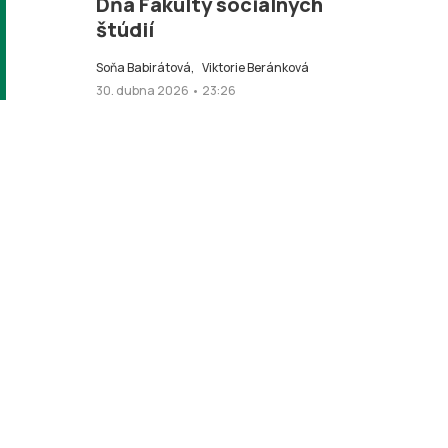
Dňa Fakulty sociálnych
štúdií
Soňa Babirátová,
Viktorie Beránková
30. dubna 2026 • 23:26