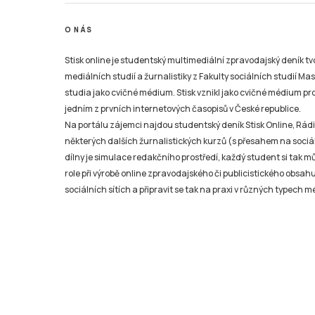
O NÁS
Stisk online je studentský multimediální zpravodajský deník t
mediálních studií a žurnalistiky z Fakulty sociálních studií Ma
studia jako cvičné médium. Stisk vznikl jako cvičné médium pro 
jedním z prvních internetových časopisů v České republice.
Na portálu zájemci najdou studentský deník Stisk Online, Rádio
některých dalších žurnalistických kurzů (s přesahem na sociál
dílny je simulace redakčního prostředí, každý student si tak 
role při výrobě online zpravodajského či publicistického obsahu
sociálních sítích a připravit se tak na praxi v různých typech mé