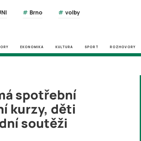
NI
#
Brno
#
volby
ZORY
EKONOMIKA
KULTURA
SPORT
ROZHOVORY
má spotřební
í kurzy, děti
dní soutěži
2