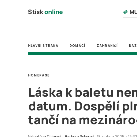
#
MU
HLAVNÍ STRANA
DOMÁCÍ
ZAHRANIČÍ
NÁ
HOMEPAGE
Láska k baletu ne
datum. Dospělí pln
tančí na mezináro
Valentýna Cíchová,
Barbora Pokorná
19. dubna 2025 • 18:3