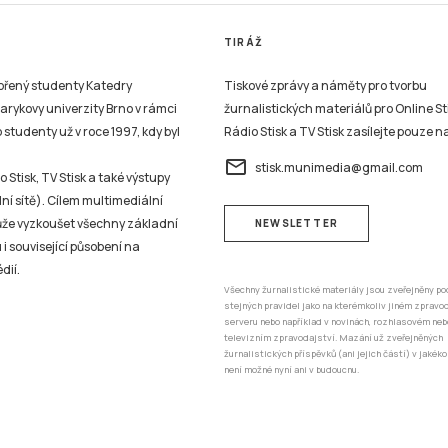
TIRÁŽ
vořený studenty Katedry
Tiskové zprávy a náměty pro tvorbu
sarykovy univerzity Brno v rámci
žurnalistických materiálů pro Online St
studenty už v roce 1997, kdy byl
Rádio Stisk a TV Stisk zasílejte pouze n
email
stisk.munimedia@gmail.com
 Stisk, TV Stisk a také výstupy
ní sítě). Cílem multimediální
může vyzkoušet všechny základní
NEWSLETTER
 i související působení na
dií.
Všechny žurnalistické materiály jsou zveřejněny po
stejných pravidel jako na kterémkoliv jiném zprav
serveru nebo například v novinách, rozhlasovém neb
televizním zpravodajství. Mazání už zveřejněných
žurnalistických příspěvků (ani jejich částí) v jakéko
není možné nyní ani v budoucnu.