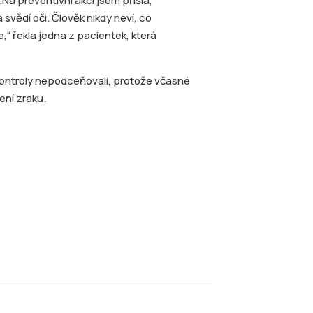
„Na preventivní akci jsem přišla,
svědí oči. Člověk nikdy neví, co
,“ řekla jedna z pacientek, která
 kontroly nepodceňovali, protože včasné
ní zraku.