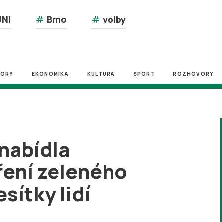
NI
#
Brno
#
volby
ZORY
EKONOMIKA
KULTURA
SPORT
ROZHOVORY
nabídla
ření zeleného
sítky lidí