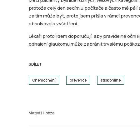
Mezi pacienty byli lidé různých věkových kategorií. 
protože celý den sedím u počítače a často mě pálí a 
za tím může být, proto jsem přišla v rámci prevence
absolvovala vyšetření.
Lékaři proto lidem doporučují, aby pravidelné oční
odhalení glaukomu může zabránit trvalému poškoze
SDÍLET
Onemocnění
prevence
stisk online
Matyáš Hobza