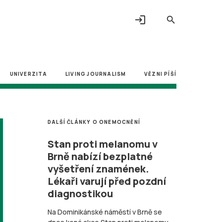
login
search
UNIVERZITA
LIVING JOURNALISM
VĚZNI PÍŠÍ
DALŠÍ ČLÁNKY O ONEMOCNĚNÍ
Stan proti melanomu v
Brně nabízí bezplatné
vyšetření znamének.
Lékaři varují před pozdní
diagnostikou
Na Dominikánské náměstí v Brně se