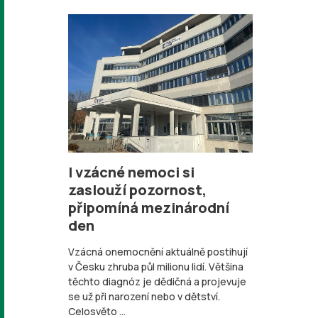
I vzácné nemoci si
zaslouží pozornost,
připomíná mezinárodní
den
Vzácná onemocnění aktuálně postihují
v Česku zhruba půl milionu lidí. Většina
těchto diagnóz je dědičná a projevuje
se už při narození nebo v dětství.
Celosvěto ...