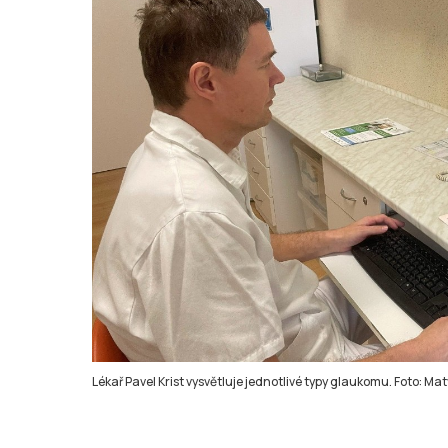
Lékař Pavel Krist vysvětluje jednotlivé typy glaukomu. Foto: M