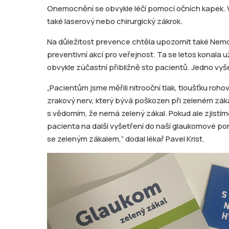
Onemocnění se obvykle léčí pomocí očních kapek. 
také laserový nebo chirurgický zákrok.
Na důležitost prevence chtěla upozornit také Nemo
preventivní akcí pro veřejnost. Ta se letos konala 
obvykle zúčastní přibližně sto pacientů. Jedno vyš
„Pacientům jsme měřili nitrooční tlak, tloušťku roh
zrakový nerv, který bývá poškozen při zeleném zák
s vědomím, že nemá zelený zákal. Pokud ale zjistí
pacienta na další vyšetření do naší glaukomové po
se zeleným zákalem,“ dodal lékař Pavel Krist.