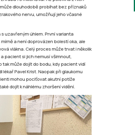
tiž může dlouhodobě probíhat bez příznaků
í zrakového nervu, umožňují jeho včasné
 s uzavřeným úhlem. První varianta
en mírně a není doprovázen bolestí oka, ale
ová vlákna. Celý proces může trvat i několik
a pacient si jich nemusí všimnout,
to tak může dojít do bodu, kdy pacient vidí
l lékař Pavel Krist. Naopak při glaukomu
ienti mohou pociťovat akutní potíže
také dojít k náhlému zhoršení vidění.