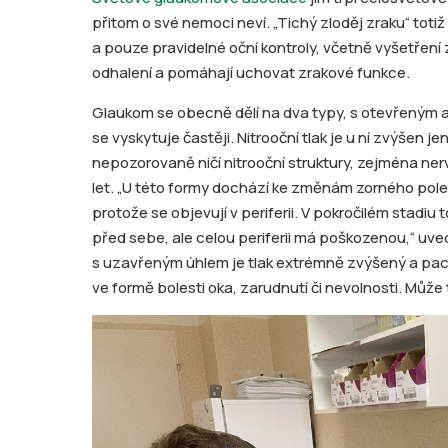
přitom o své nemoci neví. „Tichý zloděj zraku“ to
a pouze pravidelné oční kontroly, včetně vyšetřen
odhalení a pomáhají uchovat zrakové funkce.
Glaukom se obecně dělí na dva typy, s otevřeným a
se vyskytuje častěji. Nitrooční tlak je u ní zvýšen j
nepozorovaně ničí nitrooční struktury, zejména nerv
let. „U této formy dochází ke změnám zorného pole 
protože se objevují v periferii. V pokročilém stadiu 
před sebe, ale celou periferii má poškozenou,“ uved
s uzavřeným úhlem je tlak extrémně zvýšený a pac
ve formě bolesti oka, zarudnutí či nevolnosti. Může 