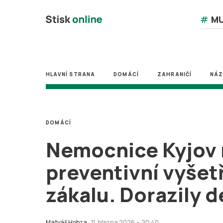
#
MU
HLAVNÍ STRANA
DOMÁCÍ
ZAHRANIČÍ
NÁ
DOMÁCÍ
Nemocnice Kyjov 
preventivní vyšet
zákalu. Dorazily de
Matyáš Hobza
11. března 2026 • 20:40