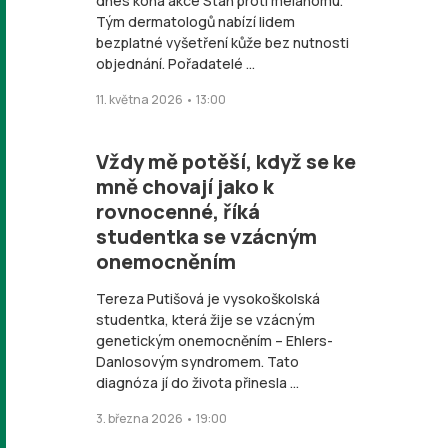
dnes koná akce Stan proti melanomu.
Tým dermatologů nabízí lidem
bezplatné vyšetření kůže bez nutnosti
objednání. Pořadatelé ...
11. května 2026 • 13:00
Vždy mě potěší, když se ke
mně chovají jako k
rovnocenné, říká
studentka se vzácným
onemocněním
Tereza Putišová je vysokoškolská
studentka, která žije se vzácným
genetickým onemocněním – Ehlers-
Danlosovým syndromem. Tato
diagnóza jí do života přinesla ...
3. března 2026 • 19:00