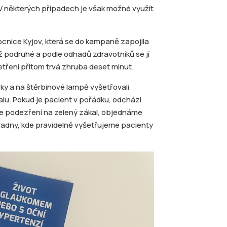
V některých případech je však možné využít
cnice Kyjov, která se do kampaně zapojila
už podruhé a podle odhadů zdravotníků se jí
etření přitom trvá zhruba deset minut.
ovky a na štěrbinové lampě vyšetřovali
alu. Pokud je pacient v pořádku, odchází
me podezření na zelený zákal, objednáme
radny, kde pravidelně vyšetřujeme pacienty