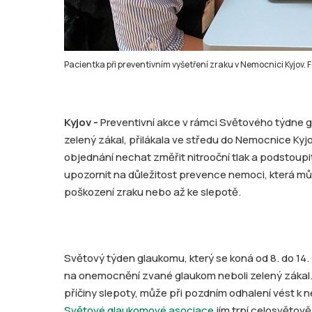
Pacientka při preventivním vyšetření zraku v Nemocnici Kyjov.
Kyjov -
Preventivní akce v rámci Světového týdne
zelený zákal, přilákala ve středu do Nemocnice Kyjov
objednání nechat změřit nitrooční tlak a podstoupit
upozornit na důležitost prevence nemoci, která m
poškození zraku nebo až ke slepotě.
Světový týden glaukomu, který se koná od 8. do 14
na onemocnění zvané glaukom neboli zelený zákal. 
příčiny slepoty, může při pozdním odhalení vést k
Světové glaukomové asociace
jím trpí celosvětově 