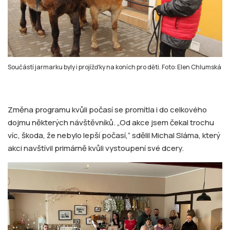
Součástí jarmarku byly i projížďky na koních pro děti. Foto: Elen Chlumská
Změna programu kvůli počasí se promítla i do celkového
dojmu některých návštěvníků. „Od akce jsem čekal trochu
víc, škoda, že nebylo lepší počasí,“ sdělil Michal Sláma, který
akci navštívil primárně kvůli vystoupení své dcery.