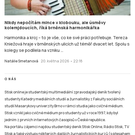
Nikdy nepočítám mince v klobouku, ale úsměvy
kolemjdoucích, říká brněnská harmonikářka
Harmonika a kroj – to je vše, co ke své práci potřebuje. Tereza
Kniežová hraje v brněnských ulicích už téměř dvacet let. Spolu s
kolegy se podílela na vzniku ...
Natálie Smetanová
20. května 2026 • 22:18
O NÁS
Stisk online je studentský multimediální zpravodajský deník tvořený
studenty Katedry mediálních studií a žurnalistiky z Fakulty sociálních
studií Masarykovy univerzity Brno v rámci studia jako cvičné médium.
Stisk vznikl jako cvičné médium pro studenty už v roce 1997, kdy byl
jedním z prvních internetových časopisů v České republice.
Na portálu zájemci najdou studentský deník Stisk Online, Rádio Stisk, TV
Stisk a také výstupy některých dalších žurnalistických kurzů (s přesahem