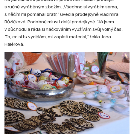
s ručně vyráběným zbožím. „Všechno si vyrábím sama,
s něčím mi pomáhal bratr,“ uvedla prodejkyně Vladimíra
Růžičková. Podobně mluví i další prodejkyně. “Já jsem
v důchodu a ráda si háčkováním využívám svůj volný čas.
To, co si tu vydělám, mi zaplatí materiál,“ řekla Jana
Halérová.