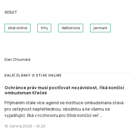
SDÍLET
stisk online
trhy
Velikonoce
jarmark
Elen Chlumská
DALŠÍ ČLÁNKY O STISK ONLINE
Ochránce práv musí pociťovat nezávislost, říká končící
ombudsman Křeček
Přijímáním stále více agend se instituce ombudsmana stává
pro veřejnost nepřehlednou, obsáhlou a ke všemu se
vyjadřující, říká v rozhovoru pro Stisk končící veř ...
16. června 2026 • 10:20