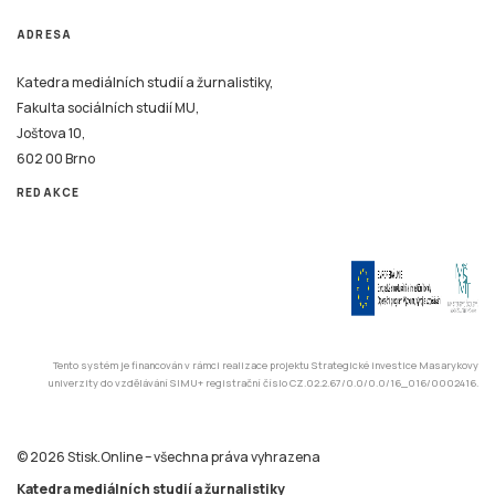
ADRESA
Katedra mediálních studií a žurnalistiky,
Fakulta sociálních studií MU,
Joštova 10,
602 00 Brno
REDAKCE
Tento systém je financován v rámci realizace projektu Strategické investice Masarykovy
univerzity do vzdělávání SIMU+ registrační číslo CZ.02.2.67/0.0/0.0/16_016/0002416.
© 2026 Stisk.Online – všechna práva vyhrazena
Katedra mediálních studií a žurnalistiky