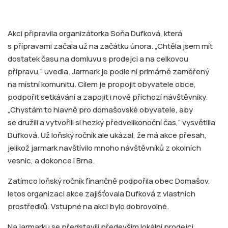
Akci připravila organizátorka Soňa Dufková, která
s přípravami začala už na začátku února. „Chtěla jsem mít
dostatek času na domluvu s prodejci a na celkovou
přípravu,“ uvedla. Jarmark je podle ní primárně zaměřený
na místní komunitu. Cílem je propojit obyvatele obce,
podpořit setkávání a zapojit i nově příchozí návštěvníky.
„Chystám to hlavně pro domašovské obyvatele, aby
se družili a vytvořili si hezký předvelikonoční čas,“ vysvětlila
Dufková. Už loňský ročník ale ukázal, že má akce přesah,
jelikož jarmark navštívilo mnoho návštěvníků z okolních
vesnic, a dokonce i Brna.
Zatímco loňský ročník finančně podpořila obec Domašov,
letos organizaci akce zajišťovala Dufková z vlastních
prostředků. Vstupné na akci bylo dobrovolné.
Na jarmarku se představili především lokální prodejci