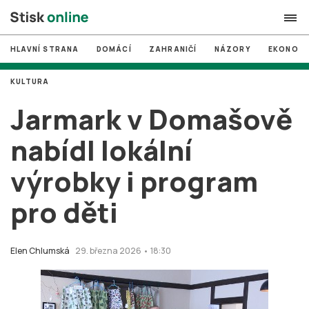
HLAVNÍ STRANA
DOMÁCÍ
ZAHRANIČÍ
NÁZORY
EKONOMI
search
KULTURA
#
MUNI
Jarmark v Domašově
#
Brno
nabídl lokální
#
volby
výrobky i program
login
PŘIHLÁSIT SE
pro děti
Zapomněli jste heslo?
Založit nový účet
Elen Chlumská
29. března 2026 • 18:30