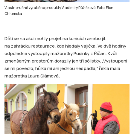
Vlastnoručně vyráběné produkty Vladimíry Růžičkové. Foto: Elen
Chlumská
Děti se na akci mohly projet na konících anebo jít
na zahrádku restaurace, kde hledaly vajíčka. Ve dvě hodiny
odpoledne vystoupily mažoretky Pusinky z Říčan. Kvůli
zmenšeným prostorům dorazily jen tři sólistky. „Vystoupení
se mi povedlo, hůlka mi ani jednou nespadla,“ řekla malá
mažoretka Laura Slámová.