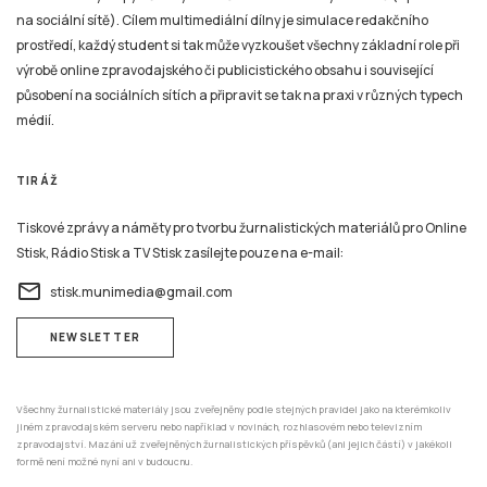
na sociální sítě). Cílem multimediální dílny je simulace redakčního
prostředí, každý student si tak může vyzkoušet všechny základní role při
výrobě online zpravodajského či publicistického obsahu i související
působení na sociálních sítích a připravit se tak na praxi v různých typech
médií.
TIRÁŽ
Tiskové zprávy a náměty pro tvorbu žurnalistických materiálů pro Online
Stisk, Rádio Stisk a TV Stisk zasílejte pouze na e-mail:
email
stisk.munimedia@gmail.com
NEWSLETTER
Všechny žurnalistické materiály jsou zveřejněny podle stejných pravidel jako na kterémkoliv
jiném zpravodajském serveru nebo například v novinách, rozhlasovém nebo televizním
zpravodajství. Mazání už zveřejněných žurnalistických příspěvků (ani jejich částí) v jakékoli
formě není možné nyní ani v budoucnu.