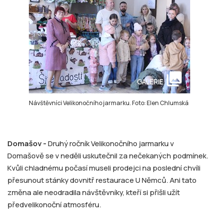
collections
GALERIE
Návštěvníci Velikonočního jarmarku. Foto: Elen Chlumská
Domašov -
Druhý ročník Velikonočního jarmarku v
Domašově se v neděli uskutečnil za nečekaných podmínek.
Kvůli chladnému počasí museli prodejci na poslední chvíli
přesunout stánky dovnitř restaurace U Němců. Ani tato
změna ale neodradila návštěvníky, kteří si přišli užít
předvelikonoční atmosféru.