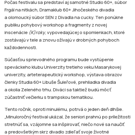
Počas festivalu sa predstaví aj samotné Studio 60+, súbor
Frgál na nitkách, Dramaklub 60+ Jihočeského divadla
a olomoucký súbor SEN z Divadla na cucky. Ten ponúkne
publiku pohybový workshop a fragmenty z novej
inscenácie
(K)roky
, vypovedajúcej o spomienkach, ktoré
zostávajú v tele a znovu ožívajú v drobných pohyboch
každodennosti.
Súčasťou sprievodného programu bude vystúpenie
speváckeho klubu Univerzity tretieho veku Masarykovej
univerzity, arteterapeutický workshop, výstava obrazov
členky Studia 60+ Libuše Šuleřové, prehliadka divadla
a okolia Zeleného trhu. Diváci sa taktiež budú môcť
zúčastniť večierku s trampskou tematikou.
Tento ročník, oproti minulému, potrvá o jeden deň dlhšie.
„Minuloročný festival ukázal, že seniori prahnú po príležitosti
stretnúť sa, vzájomne sa inšpirovať, niečo nové sa naučiť
a predovšetkým skrz divadlo zdieľať svoje životné