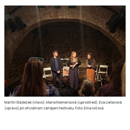
Martin Sládeček (vľavo), Marie Klemensová (uprostred), Eva Lietavová
(vpravo) pri oficiálnom zahájení festivalu. Foto: Ema Ivičová