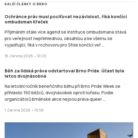
DALŠÍ ČLÁNKY O BRNO
Ochránce práv musí pociťovat nezávislost, říká končící
ombudsman Křeček
Přijímáním stále více agend se instituce ombudsmana stává
pro veřejnost nepřehlednou, obsáhlou a ke všemu se
vyjadřující, říká v rozhovoru pro Stisk končící veř ...
16. června 2026 • 10:20
Běh za lidská práva odstartoval Brno Pride. Účast byla
letos dvojnásobná
Na letošní ročník benefičního běhu při Brno Pride Week se
přihlásilo 150 běžců, dvojnásobek oproti loňsku. Podle
organizátorů brněnské akce nejsou práva queer ...
1. června 2026 • 10:56