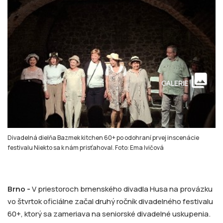
collections
GALERIE
Divadelná dielňa Bazmek kitchen 60+ po odohraní prvej inscenácie
festivalu Niekto sa k nám prisťahoval. Foto: Ema Ivičová
Brno -
V priestoroch brnenského divadla Husa na provázku
vo štvrtok oficiálne začal druhý ročník divadelného festivalu
60+, ktorý sa zameriava na seniorské divadelné uskupenia.