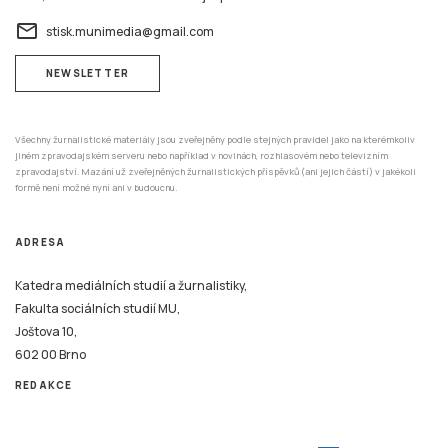
email
stisk.munimedia@gmail.com
NEWSLETTER
Všechny žurnalistické materiály jsou zveřejněny podle stejných pravidel jako na kterémkoliv
jiném zpravodajském serveru nebo například v novinách, rozhlasovém nebo televizním
zpravodajství. Mazání už zveřejněných žurnalistických příspěvků (ani jejich částí) v jakékoli
formě není možné nyní ani v budoucnu.
ADRESA
Katedra mediálních studií a žurnalistiky,
Fakulta sociálních studií MU,
Joštova 10,
602 00 Brno
REDAKCE