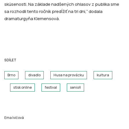
skúsenosti. Na základe nadšených ohlasov z publika sme
sa rozhodli tento ročník predĺžiť na tri dni,“ dodala
dramaturgyňa Klemensová.
SDÍLET
Brno
divadlo
Husa na provázku
kultura
stisk online
festival
senioři
Ema Ivičová