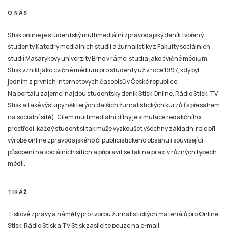
O NÁS
Stisk online je studentský multimediální zpravodajský deník tvořený
studenty Katedry mediálních studií a žurnalistiky z Fakulty sociálních
studií Masarykovy univerzity Brno v rámci studia jako cvičné médium.
Stisk vznikl jako cvičné médium pro studenty už v roce 1997, kdy byl
jedním z prvních internetových časopisů v České republice.
Na portálu zájemci najdou studentský deník Stisk Online, Rádio Stisk, TV
Stisk a také výstupy některých dalších žurnalistických kurzů (s přesahem
na sociální sítě). Cílem multimediální dílny je simulace redakčního
prostředí, každý student si tak může vyzkoušet všechny základní role při
výrobě online zpravodajského či publicistického obsahu i související
působení na sociálních sítích a připravit se tak na praxi v různých typech
médií.
TIRÁŽ
Tiskové zprávy a náměty pro tvorbu žurnalistických materiálů pro Online
Stisk, Rádio Stisk a TV Stisk zasílejte pouze na e-mail: