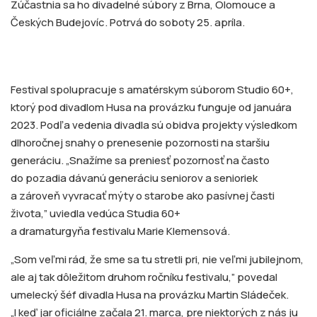
Zúčastnia sa ho divadelné súbory z Brna, Olomouce a
Českých Budejovíc. Potrvá do soboty 25. apríla.
Festival spolupracuje s amatérskym súborom Studio 60+,
ktorý pod divadlom Husa na provázku funguje od januára
2023. Podľa vedenia divadla sú obidva projekty výsledkom
dlhoročnej snahy o prenesenie pozornosti na staršiu
generáciu. „Snažíme sa preniesť pozornosť na často
do pozadia dávanú generáciu seniorov a senioriek
a zároveň vyvracať mýty o starobe ako pasívnej časti
života,” uviedla vedúca Studia 60+
a dramaturgyňa festivalu Marie Klemensová.
„Som veľmi rád, že sme sa tu stretli pri, nie veľmi jubilejnom,
ale aj tak dôležitom druhom ročníku festivalu,” povedal
umelecký šéf divadla Husa na provázku Martin Sládeček.
„I keď jar oficiálne začala 21. marca, pre niektorých z nás ju