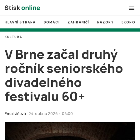
HLAVNÍ STRANA
DOMÁCÍ
ZAHRANIČÍ
NÁZORY
EKONOMI
search
KULTURA
#
MUNI
V Brne začal druhý
#
Brno
ročník seniorského
#
volby
divadelného
login
PŘIHLÁSIT SE
festivalu 60+
Zapomněli jste heslo?
Založit nový účet
Ema Ivičová
24. dubna 2026 • 08:00