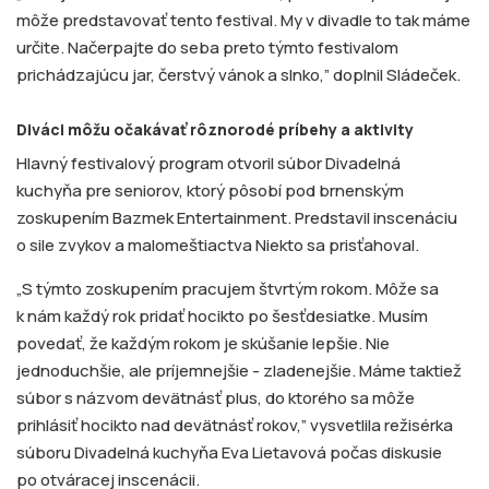
môže predstavovať tento festival. My v divadle to tak máme
určite. Načerpajte do seba preto týmto festivalom
prichádzajúcu jar, čerstvý vánok a slnko,” doplnil Sládeček.
Diváci môžu očakávať rôznorodé príbehy a aktivity
Hlavný festivalový program otvoril súbor Divadelná
kuchyňa pre seniorov, ktorý pôsobí pod brnenským
zoskupením Bazmek Entertainment. Predstavil inscenáciu
o sile zvykov a malomeštiactva Niekto sa prisťahoval.
„S týmto zoskupením pracujem štvrtým rokom. Môže sa
k nám každý rok pridať hocikto po šesťdesiatke. Musím
povedať, že každým rokom je skúšanie lepšie. Nie
jednoduchšie, ale príjemnejšie - zladenejšie. Máme taktiež
súbor s názvom devätnásť plus, do ktorého sa môže
prihlásiť hocikto nad devätnásť rokov,” vysvetlila režisérka
súboru Divadelná kuchyňa Eva Lietavová počas diskusie
po otváracej inscenácii.