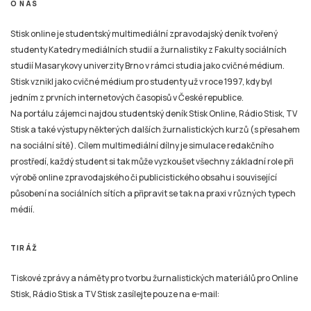
O NÁS
Stisk online je studentský multimediální zpravodajský deník tvořený
studenty Katedry mediálních studií a žurnalistiky z Fakulty sociálních
studií Masarykovy univerzity Brno v rámci studia jako cvičné médium.
Stisk vznikl jako cvičné médium pro studenty už v roce 1997, kdy byl
jedním z prvních internetových časopisů v České republice.
Na portálu zájemci najdou studentský deník Stisk Online, Rádio Stisk, TV
Stisk a také výstupy některých dalších žurnalistických kurzů (s přesahem
na sociální sítě). Cílem multimediální dílny je simulace redakčního
prostředí, každý student si tak může vyzkoušet všechny základní role při
výrobě online zpravodajského či publicistického obsahu i související
působení na sociálních sítích a připravit se tak na praxi v různých typech
médií.
TIRÁŽ
Tiskové zprávy a náměty pro tvorbu žurnalistických materiálů pro Online
Stisk, Rádio Stisk a TV Stisk zasílejte pouze na e-mail: