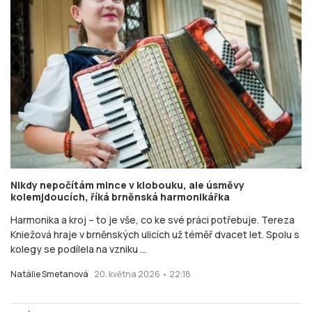
Nikdy nepočítám mince v klobouku, ale úsměvy
kolemjdoucích, říká brněnská harmonikářka
Harmonika a kroj – to je vše, co ke své práci potřebuje. Tereza
Kniežová hraje v brněnských ulicích už téměř dvacet let. Spolu s
kolegy se podílela na vzniku ...
Natálie Smetanová
20. května 2026 • 22:18