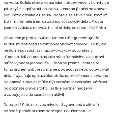
na vodu. Sdílela stan s kamarádem. Jeden večer všichni více
pili. Když se opilí vrátili do stanu, kamarád jí začal navrhovat
sex. Petra odmítla a usnula. Probrala se až ve chvíli, když už
byl v ní. „Neměla jsem už žádnou vůli cokoliv dělat. Prostě
jsem to vzdala a nechala ho, ať si dělá, co chce,“ říká Petra.
Základem je proto souhlas. Mnoho lidí argumentuje, že
budou muset před sexem podepisovat smlouvu. To by ale
nešlo, neboť souhlas musí být kdykoliv odvolatelný.
„Spoustu lidí vidí souhlas jako něco formálního, ale optání
může vypadat jednoduše. Třeba se ptáme, jestli se to
tomu druhému líbí, jestli máme pokračovat nebo co by chtěl
dělat,“ ujasňuje spoluzakladatelka spolku Konsent Johanna
Nejedlová. Souhlas může být verbální i neverbální. Většinou
ho poznáte právě z toho, jestli je partner nadšený
a zapojuje se do sexuálních aktivit.
Dnes je již Petra se svou minulostí vyrovnaná a aktivně
se snaží pomáhat lidem se stejnou zkušeností. Je