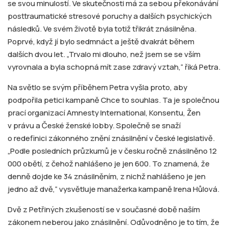
se svou minulostí. Ve skutečnosti má za sebou překonávání
posttraumatické stresové poruchy a dalších psychických
následků. Ve svém životě byla totiž třikrát znásilněna.
Poprvé, když jí bylo sedmnáct a ještě dvakrát během
dalších dvou let. „Trvalo mi dlouho, než jsem se se vším
vyrovnala a byla schopná mít zase zdravý vztah,“ říká Petra.
Na světlo se svým příběhem Petra vyšla proto, aby
podpořila petici kampaně Chce to souhlas. Ta je společnou
prací organizací Amnesty International, Konsentu, Žen
v právu a České ženské lobby. Společně se snaží
o redefinici zákonného znění znásilnění v české legislativě.
„Podle posledních průzkumů je v česku ročně znásilněno 12
000 obětí, z čehož nahlášeno je jen 600. To znamená, že
denně dojde ke 34 znásilněním, z nichž nahlášeno je jen
jedno až dvě,“ vysvětluje manažerka kampaně Irena Hůlová.
Dvě z Petřiných zkušeností se v současné době naším
zákonem neberou jako znásilnění. Odůvodněno je to tím, že