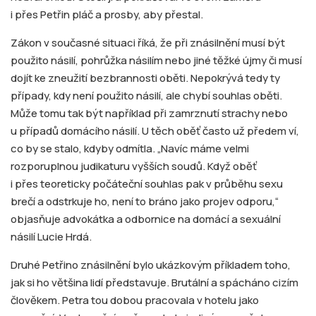
i přes Petřin pláč a prosby, aby přestal.
Zákon v současné situaci říká, že při znásilnění musí být
použito násilí, pohrůžka násilím nebo jiné těžké újmy či musí
dojít ke zneužití bezbrannosti oběti. Nepokrývá tedy ty
případy, kdy není použito násilí, ale chybí souhlas oběti.
Může tomu tak být například při zamrznutí strachy nebo
u případů domácího násilí. U těch oběť často už předem ví,
co by se stalo, kdyby odmítla. „Navíc máme velmi
rozporuplnou judikaturu vyšších soudů. Když oběť
i přes teoreticky počáteční souhlas pak v průběhu sexu
brečí a odstrkuje ho, není to bráno jako projev odporu,“
objasňuje advokátka a odbornice na domácí a sexuální
násilí Lucie Hrdá.
Druhé Petřino znásilnění bylo ukázkovým příkladem toho,
jak si ho většina lidí představuje. Brutální a spácháno cizím
člověkem. Petra tou dobou pracovala v hotelu jako