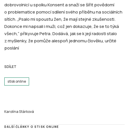
dobrovolnicí u spolku Konsent a snaží se šířit povědomí
o problematice pomocí sdílení svého příběhu na sociálních
sítích. „Psalo mi spoustu žen, že mají stejné zkušenosti.
Dokonce mi napsali i muži, což jen dokazuje, že se to týká
všech,“ přikyvuje Petra. Dodává, jak se k její radosti stalo
z myšlenky, že pomůže alespoň jednomu člověku, určité
poslání
SDÍLET
stisk online
Karolína Stárková
DALŠÍ ČLÁNKY O STISK ONLINE