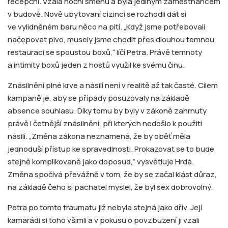
recepční. Vzala noční směnu a byla jediným zaměstnancem
v budově. Nově ubytovaní cizinci se rozhodli dát si
ve vylidněném baru něco na pití. „Když jsme potřebovali
načepovat pivo, musely jsme chodit přes dlouhou temnou
restauraci se spoustou boxů,“ líčí Petra. Právě temnoty
a intimity boxů jeden z hostů využil ke svému činu.
Znásilnění plné krve a násilí není v realitě až tak časté. Cílem
kampaně je, aby se případy posuzovaly na základě
absence souhlasu. Díky tomu by byly v zákoně zahrnuty
právě i četnější znásilnění, při kterých nedošlo k použití
násilí. „Změna zákona neznamená, že by oběť měla
jednoduší přístup ke spravedlnosti. Prokazovat se to bude
stejně komplikovaně jako doposud,“ vysvětluje Hrdá.
Změna spočívá převážně v tom, že by se začal klást důraz,
na základě čeho si pachatel myslel, že byl sex dobrovolný.
Petra po tomto traumatu již nebyla stejná jako dřív. Její
kamarádi si toho všimli a v pokusu o povzbuzení ji vzali