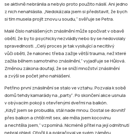
se aktivně nebránila a nebylo proto použito násilí. Ani jedno
z nich nenahlásila. „Nedokázala jsem si představit, že bych
si tím musela projít znovu u soudu,“ svěřuje se Petra.
Malé číslo nahlášených znásilnění může spočívat v obavě
obětí, že by to psychicky nezvládly nebo by se nedovolaly
spravedlnosti. „Celý proces je tak vysilující a necitlivý
vůči oběti, že nakonec třeba zažije větší trauma, než které
zažila během samotného znásilnění,“ vyjadřuje se Hůlová.
Změnou zákona doufají, že se sníží množství znásilnění
a zvýší se počet jeho nahlášení.
Petřino první znásilnění se stalo ve vztahu. Pozvala k sobě
domů tehdy kamarády na „party“. Po skončení akce usnula
v obývacím pokoji s otevřenými dveřmi na balkón.
„Když jsem se probudila, stál nade mnou. Dostal se dovnitř
přes balkon a chtěl mít sex, ale měla jsem kocovinu
a nechtěla jsem,“ vzpomíná. Nicméně přítel na její odmítnutí
nebral ohled. Otočil ji a pokračoval ve svém záměru