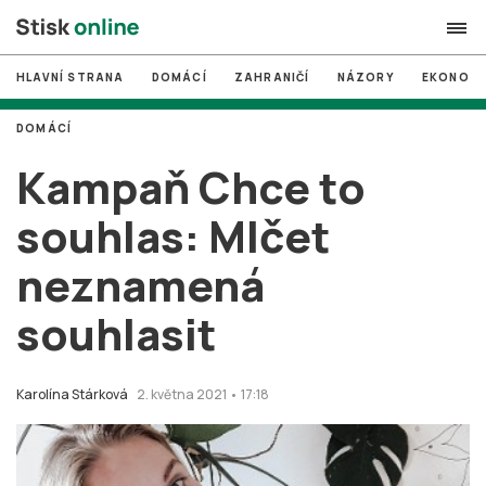
HLAVNÍ STRANA
DOMÁCÍ
ZAHRANIČÍ
NÁZORY
EKONOMI
search
DOMÁCÍ
#
MUNI
Kampaň Chce to
#
Brno
souhlas: Mlčet
#
volby
neznamená
login
PŘIHLÁSIT SE
souhlasit
Zapomněli jste heslo?
Založit nový účet
Karolína Stárková
2. května 2021 • 17:18