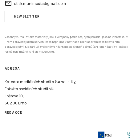
email
stisk.munimedia@gmail.com
NEWSLETTER
Všechny žurnalistické materiály jsou zveřejněny podle stejných pravidel jako na kterémkoliv
jiném zpravodajském serveru nebo například v novinách, rozhlasovém nebo televizním
zpravodajství. Mazání už zveřejněných žurnalistických příspěvků (ani jejich částí) v jakékoli
formě není možné nyní ani v budoucnu.
ADRESA
Katedra mediálních studií a žurnalistiky,
Fakulta sociálních studií MU,
Joštova 10,
602 00 Brno
REDAKCE