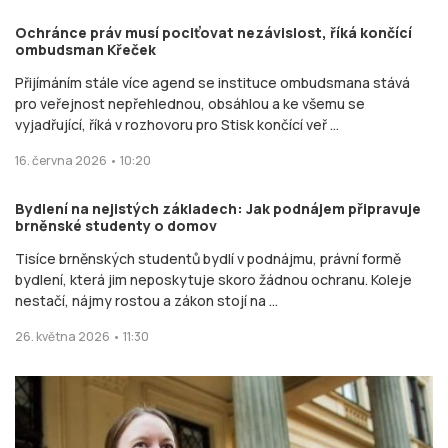
Ochránce práv musí pociťovat nezávislost, říká končící
ombudsman Křeček
Přijímáním stále více agend se instituce ombudsmana stává
pro veřejnost nepřehlednou, obsáhlou a ke všemu se
vyjadřující, říká v rozhovoru pro Stisk končící veř ...
16. června 2026 • 10:20
Bydlení na nejistých základech: Jak podnájem připravuje
brněnské studenty o domov
Tisíce brněnských studentů bydlí v podnájmu, právní formě
bydlení, která jim neposkytuje skoro žádnou ochranu. Koleje
nestačí, nájmy rostou a zákon stojí na ...
26. května 2026 • 11:30