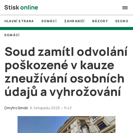
HLAVNÍ STRANA
DOMÁCÍ
ZAHRANIČÍ
NÁZORY
EKONOMI
search
DOMÁCÍ
#
MUNI
Soud zamítl odvolání
#
Brno
poškozené v kauze
#
volby
zneužívání osobních
login
PŘIHLÁSIT SE
údajů a vyhrožování
Zapomněli jste heslo?
Založit nový účet
Dmytro Smolii
6. listopadu 2025 • 11:43