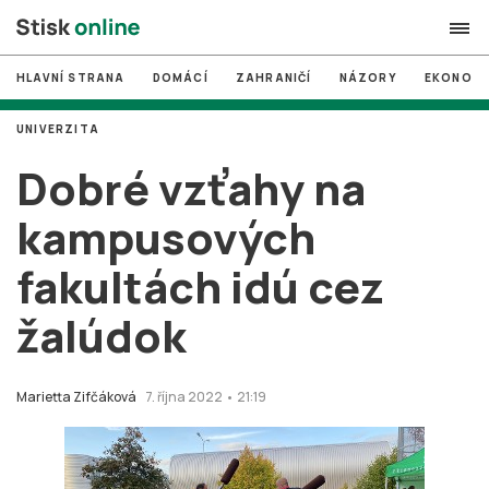
HLAVNÍ STRANA
DOMÁCÍ
ZAHRANIČÍ
NÁZORY
EKONOMI
search
UNIVERZITA
#
MUNI
Dobré vzťahy na
#
Brno
kampusových
#
volby
fakultách idú cez
login
PŘIHLÁSIT SE
žalúdok
Zapomněli jste heslo?
Založit nový účet
Marietta Zifčáková
7. října 2022 • 21:19