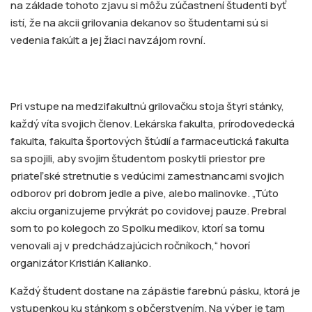
na základe tohoto zjavu si môžu zúčastnení študenti byť
istí, že na akcii grilovania dekanov so študentami sú si
vedenia fakúlt a jej žiaci navzájom rovní.
Pri vstupe na medzifakultnú grilovačku stoja štyri stánky,
každý víta svojich členov. Lekárska fakulta, prírodovedecká
fakulta, fakulta športových štúdií a farmaceutická fakulta
sa spojili, aby svojim študentom poskytli priestor pre
priateľské stretnutie s vedúcimi zamestnancami svojich
odborov pri dobrom jedle a pive, alebo malinovke. „Túto
akciu organizujeme prvýkrát po covidovej pauze. Prebral
som to po kolegoch zo Spolku medikov, ktorí sa tomu
venovali aj v predchádzajúcich ročníkoch,“ hovorí
organizátor Kristián Kalianko.
Každý študent dostane na zápästie farebnú pásku, ktorá je
vstupenkou ku stánkom s občerstvením. Na výber je tam