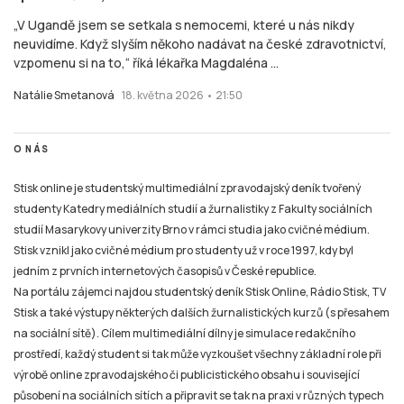
„V Ugandě jsem se setkala s nemocemi, které u nás nikdy
neuvidíme. Když slyším někoho nadávat na české zdravotnictví,
vzpomenu si na to,“ říká lékařka Magdaléna ...
Natálie Smetanová
18. května 2026 • 21:50
O NÁS
Stisk online je studentský multimediální zpravodajský deník tvořený
studenty Katedry mediálních studií a žurnalistiky z Fakulty sociálních
studií Masarykovy univerzity Brno v rámci studia jako cvičné médium.
Stisk vznikl jako cvičné médium pro studenty už v roce 1997, kdy byl
jedním z prvních internetových časopisů v České republice.
Na portálu zájemci najdou studentský deník Stisk Online, Rádio Stisk, TV
Stisk a také výstupy některých dalších žurnalistických kurzů (s přesahem
na sociální sítě). Cílem multimediální dílny je simulace redakčního
prostředí, každý student si tak může vyzkoušet všechny základní role při
výrobě online zpravodajského či publicistického obsahu i související
působení na sociálních sítích a připravit se tak na praxi v různých typech