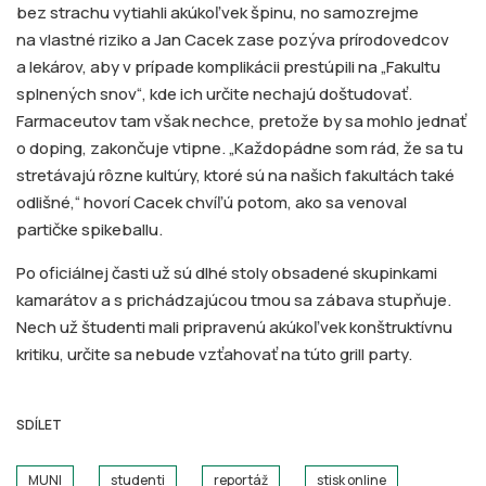
bez strachu vytiahli akúkoľvek špinu, no samozrejme
na vlastné riziko a Jan Cacek zase pozýva prírodovedcov
a lekárov, aby v prípade komplikácii prestúpili na „Fakultu
splnených snov“, kde ich určite nechajú doštudovať.
Farmaceutov tam však nechce, pretože by sa mohlo jednať
o doping, zakončuje vtipne. „Každopádne som rád, že sa tu
stretávajú rôzne kultúry, ktoré sú na našich fakultách také
odlišné,“ hovorí Cacek chvíľú potom, ako sa venoval
partičke spikeballu.
Po oficiálnej časti už sú dlhé stoly obsadené skupinkami
kamarátov a s prichádzajúcou tmou sa zábava stupňuje.
Nech už študenti mali pripravenú akúkoľvek konštruktívnu
kritiku, určite sa nebude vzťahovať na túto grill party.
SDÍLET
MUNI
studenti
reportáž
stisk online