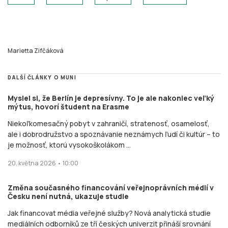
Marietta Zifčáková
DALŠÍ ČLÁNKY O MUNI
Myslel si, že Berlín je depresívny. To je ale nakoniec veľký
mýtus, hovorí študent na Erasme
Niekoľkomesačný pobyt v zahraničí, stratenosť, osamelosť,
ale i dobrodružstvo a spoznávanie neznámych ľudí či kultúr – to
je možnosť, ktorú vysokoškolákom ...
20. května 2026 • 10:00
Změna současného financování veřejnoprávních médií v
Česku není nutná, ukazuje studie
Jak financovat média veřejné služby? Nová analytická studie
mediálních odborníků ze tří českých univerzit přináší srovnání