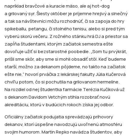
napríklad bravčové a kuracie mäso, ale aj hot-dog
a grilovaný syr. Šiesty október je príjemne hrejivý a slnečný
a tak sa návštevníci môžu rozhodnúť, či sa zapoja do hry
spikeballu, petangu, či stolného tenisu, alebo si pred tým
vyberú skorú večeru. Z rožného stánku hrá DJ a priestor sa
zapĺňa študentami, ktorým začiatok semestra ešte
dovoľuje užiť si bezstarostné poobedie. „Som tu prvýkrát,
prišli sme skôr, aby sme si mohli obsadiť stôl. Keď budeme
starší, možno za dekanom pôjdeme, no takto na začiatok
ešte nie,“ hovorí prváčka z lekárskej fakulty Júlia Kučerová
chvíľu potom, čo si pochutila na grilovanom hermelíne.
Na rozdiel od nej študentka farmácie Terézia Kučíková už
s dekanom Davidom Vetchým stihla rozobrať novú
akreditáciu, ktorú v budúcich rokoch získa jej odbor.
Oficiálny začiatok podujatia sprevádzajú príhovory
dekanov, ktorí úspešne navodzujú uvoľnenú atmosféru
svojim humorom. Martin Repko navádza študentov, aby