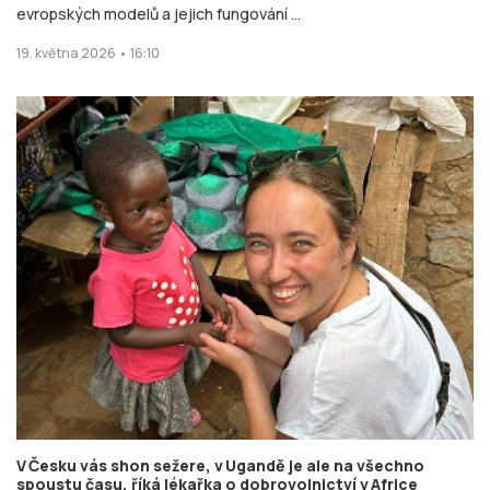
evropských modelů a jejich fungování ...
19. května 2026 • 16:10
V Česku vás shon sežere, v Ugandě je ale na všechno
spoustu času, říká lékařka o dobrovolnictví v Africe