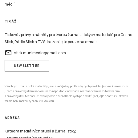
médií.
TIRÁŽ
Tiskové zprávy a náměty pro tvorbu žurnalistických materiálů pro Online
Stisk, Rádio Stisk a TV Stisk zasílejte pouze na e-mail:
email
stisk.munimedia@gmail.com
NEWSLETTER
Všechny žurnalistické materiály jsou zveřejněny podle stejných pravidel jako na kterémkoliv
jiném zpravodajském serveru nebo například v novinách, rozhlasovém nebo televizním
zpravodajství. Mazání už zveřejněných žurnalistických příspěvků (ani jejich částí) v jakékoli
formě není možné nyní ani v budoucnu.
ADRESA
Katedra mediálních studií a žurnalistiky,