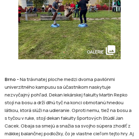
collections
GALERIE
Brno -
Na trávnatej ploche medzi dvoma pavilónmi
univerzitného kampusu sa účastníkom naskytuje
nezvyčajný pohľad. Dekan lekárskej fakulty Martin Repko
stojí na bosu a drží dlhú tyč na konci obmotanú hnedou
látkou, ktorá slúži na udieranie. Oproti nemu, tiež na bosu a
s tyčou v ruke, stojí dekan fakulty športových štúdií Jan
Cacek. Obaja sa smejú a snažia sa svojho súpera zhodiť z
mäkkej balančnej podložky, čo je vlastne cieľom tejto hry. Aj