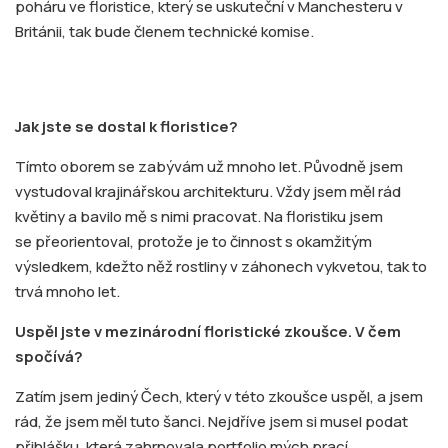
poháru ve floristice, který se uskuteční v Manchesteru v
Británii, tak bude členem technické komise.
Jak jste se dostal k floristice?
Tímto oborem se zabývám už mnoho let. Původně jsem
vystudoval krajinářskou architekturu. Vždy jsem měl rád
květiny a bavilo mě s nimi pracovat. Na floristiku jsem
se přeorientoval, protože je to činnost s okamžitým
výsledkem, kdežto něž rostliny v záhonech vykvetou, tak to
trvá mnoho let.
Uspěl jste v mezinárodní floristické zkoušce. V čem
spočívá?
Zatím jsem jediný Čech, který v této zkoušce uspěl, a jsem
rád, že jsem měl tuto šanci. Nejdříve jsem si musel podat
přihlášku, která zahrnovala portfolio mých prací,