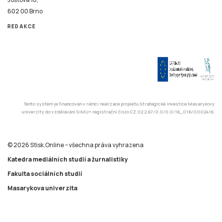
602 00 Brno
REDAKCE
Tento systém je financován v rámci realizace projektu Strategické investice Masarykovy
univerzity do vzdělávání SIMU+ registrační číslo CZ.02.2.67/0.0/0.0/16_016/0002416.
© 2026 Stisk.Online – všechna práva vyhrazena
Katedra mediálních studií a žurnalistiky
Fakulta sociálních studií
Masarykova univerzita