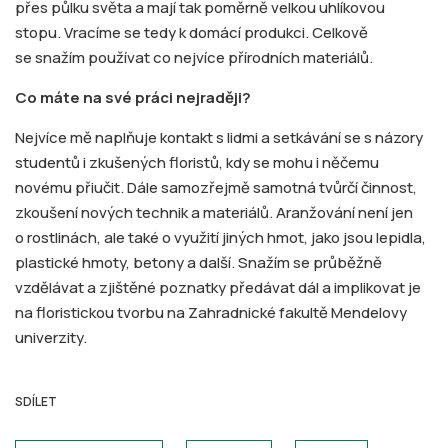
přes půlku světa a mají tak poměrně velkou uhlíkovou
stopu. Vracíme se tedy k domácí produkci. Celkově
se snažím používat co nejvíce přírodních materiálů.
Co máte na své práci nejraději?
Nejvíce mě naplňuje kontakt s lidmi a setkávání se s názory
studentů i zkušených floristů, kdy se mohu i něčemu
novému přiučit. Dále samozřejmě samotná tvůrčí činnost,
zkoušení nových technik a materiálů. Aranžování není jen
o rostlinách, ale také o využití jiných hmot, jako jsou lepidla,
plastické hmoty,
betony a další. Snažím se průběžně
vzdělávat a zjištěné poznatky předávat dál a implikovat je
na floristickou tvorbu na Zahradnické fakultě Mendelovy
univerzity.
SDÍLET