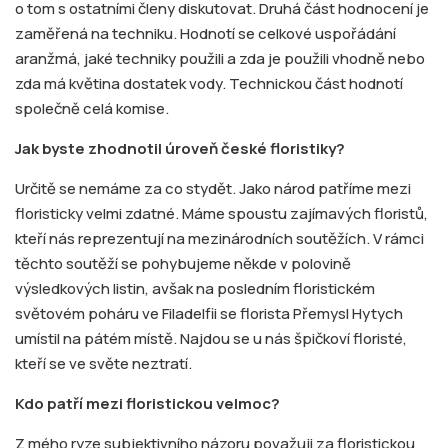
o tom s ostatními členy diskutovat. Druhá část hodnocení je
zaměřená na techniku. Hodnotí se celkové uspořádání
aranžmá, jaké techniky použili a zda je použili vhodně nebo
zda má květina dostatek vody. Technickou část hodnotí
společně celá komise.
Jak byste zhodnotil úroveň české floristiky?
Určitě se nemáme za co stydět. Jako národ patříme mezi
floristicky velmi zdatné. Máme spoustu zajímavých floristů,
kteří nás reprezentují na mezinárodních soutěžích. V rámci
těchto soutěží se pohybujeme někde v polovině
výsledkových listin, avšak na posledním floristickém
světovém poháru ve Filadelfii se florista Přemysl Hytych
umístil na pátém místě. Najdou se u nás špičkoví floristé,
kteří se ve světe neztratí.
Kdo patří mezi floristickou velmoc?
Z mého ryze subjektivního názoru považuji za floristickou