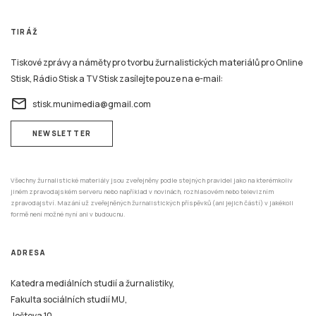
TIRÁŽ
Tiskové zprávy a náměty pro tvorbu žurnalistických materiálů pro Online
Stisk, Rádio Stisk a TV Stisk zasílejte pouze na e-mail:
email
stisk.munimedia@gmail.com
NEWSLETTER
Všechny žurnalistické materiály jsou zveřejněny podle stejných pravidel jako na kterémkoliv
jiném zpravodajském serveru nebo například v novinách, rozhlasovém nebo televizním
zpravodajství. Mazání už zveřejněných žurnalistických příspěvků (ani jejich částí) v jakékoli
formě není možné nyní ani v budoucnu.
ADRESA
Katedra mediálních studií a žurnalistiky,
Fakulta sociálních studií MU,
Joštova 10,