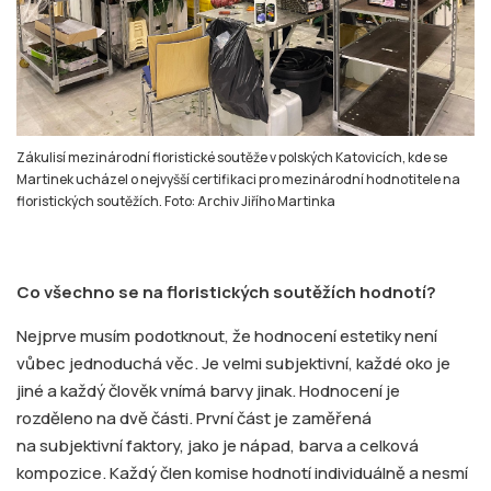
Zákulisí mezinárodní floristické soutěže v polských Katovicích, kde se
Martinek ucházel o nejvyšší certifikaci pro mezinárodní hodnotitele na
floristických soutěžích. Foto: Archiv Jiřího Martinka
Co všechno se na floristických soutěžích hodnotí?
Nejprve musím podotknout, že hodnocení estetiky není
vůbec jednoduchá věc. Je velmi subjektivní, každé oko je
jiné a každý člověk vnímá barvy jinak. Hodnocení je
rozděleno na dvě části. První část je zaměřená
na subjektivní faktory, jako je nápad, barva a celková
kompozice. Každý člen komise hodnotí individuálně a nesmí