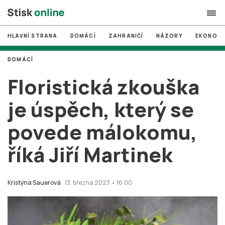
HLAVNÍ STRANA
DOMÁCÍ
ZAHRANIČÍ
NÁZORY
EKONOMI
search
DOMÁCÍ
#
MUNI
Floristická zkouška
#
Brno
je úspěch, který se
#
volby
povede málokomu,
login
PŘIHLÁSIT SE
říká Jiří Martinek
Zapomněli jste heslo?
Založit nový účet
Kristýna Sauerová
13. března 2023 • 16:00