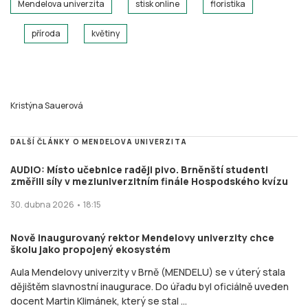
Mendelova univerzita
stisk online
floristika
příroda
květiny
Kristýna Sauerová
DALŠÍ ČLÁNKY O MENDELOVA UNIVERZITA
AUDIO: Místo učebnice raději pivo. Brněnští studenti
změřili síly v meziuniverzitním finále Hospodského kvízu
30. dubna 2026 • 18:15
Nově inaugurovaný rektor Mendelovy univerzity chce
školu jako propojený ekosystém
Aula Mendelovy univerzity v Brně (MENDELU) se v úterý stala
dějištěm slavnostní inaugurace. Do úřadu byl oficiálně uveden
docent Martin Klimánek, který se stal ...