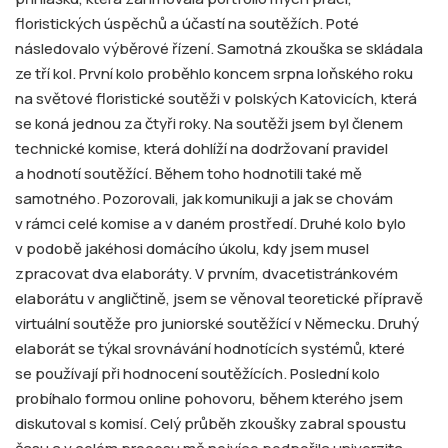
floristických úspěchů a účastí na soutěžích. Poté
následovalo výběrové řízení. Samotná zkouška se skládala
ze tří kol. První kolo proběhlo koncem srpna loňského roku
na světové floristické soutěži v polských Katovicích, která
se koná jednou za čtyři roky. Na soutěži jsem byl členem
technické komise, která dohlíží na dodržovaní pravidel
a hodnotí soutěžící. Během toho hodnotili také mě
samotného. Pozorovali, jak komunikuji a jak se chovám
v rámci celé komise a v daném prostředí. Druhé kolo bylo
v podobě jakéhosi domácího úkolu, kdy jsem musel
zpracovat dva elaboráty. V prvním, dvacetistránkovém
elaborátu v angličtině, jsem se věnoval teoretické přípravě
virtuální soutěže pro juniorské soutěžící v Německu. Druhý
elaborát se týkal srovnávání hodnotících systémů, které
se používají při hodnocení soutěžících. Poslední kolo
probíhalo formou online pohovoru, během kterého jsem
diskutoval s komisí. Celý průběh zkoušky zabral spoustu