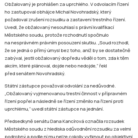
Obžalovaný je prohlášen za uprchlého. V odvolacím řízení
ho zastupoval obhájce Michal Novohradský, který
požadoval zrušení rozsudku a zastavení trestního řízení.
Uvedl, že obžalovaný nesouhlasí s právní kvalifikací
Městského soudu, protože rozhodnutí spočinulo
na nesprávném právním posouzení skutku. „Soud rozhodl,
že se jedná o přímý úmysl bez toho, aniž by se dostatečně
zabýval, jestli obžalovaný dopředu věděl o tom, zda k těm
akcím, které plánoval, dojde nebo nedojde,“ řekl
před senátem Novohradský.
Státní zástupce považoval odvolání za nedůvodné.
„Obžalovaný vyjmenovanou trestní činnost v přípravném
řízení popřel a následně se řízení změnilo na řízení proti
uprchlému,“ uvedl státní zástupce na jednání.
Předsedkyně senátu Dana Kancírová označila rozsudek
Městského soudu z hlediska odůvodnění rozsudku za velmi
podrobný a podle ní mu nelze cokoliv vytknout po objektivní