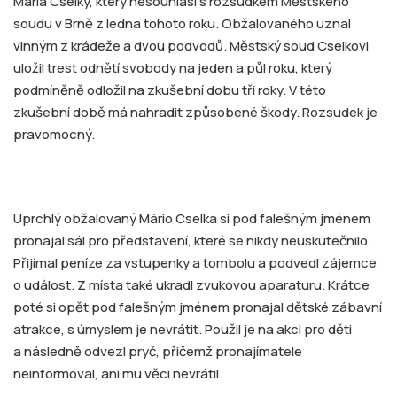
Mária Cselky, který nesouhlasí s rozsudkem Městského
soudu v Brně z ledna tohoto roku. Obžalovaného uznal
vinným z krádeže a dvou podvodů. Městský soud Cselkovi
uložil trest odnětí svobody na jeden a půl roku, který
podmíněně odložil na zkušební dobu tři roky. V této
zkušební době má nahradit způsobené škody. Rozsudek je
pravomocný.
Uprchlý obžalovaný Mário Cselka si pod falešným jménem
pronajal sál pro představení, které se nikdy neuskutečnilo.
Přijímal peníze za vstupenky a tombolu a podvedl zájemce
o událost. Z místa také ukradl zvukovou aparaturu. Krátce
poté si opět pod falešným jménem pronajal dětské zábavní
atrakce, s úmyslem je nevrátit. Použil je na akci pro děti
a následně odvezl pryč, přičemž pronajímatele
neinformoval, ani mu věci nevrátil.