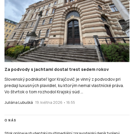
Za podvody s jachtami dostal trest sedem rokov
Slovenský podnikateľ Igor Krajčovič je vinný z podvodov pri
predaji luxusných plavidiel, ku ktorým nemal vlastnícké práva.
Vo štvrtok o tom rozhodol Krajský súd ...
Juliána Lubušká
19. května 2026 • 16:55
O NÁS
Stisk online je studentský multimediální zpravodajský deník tvořený