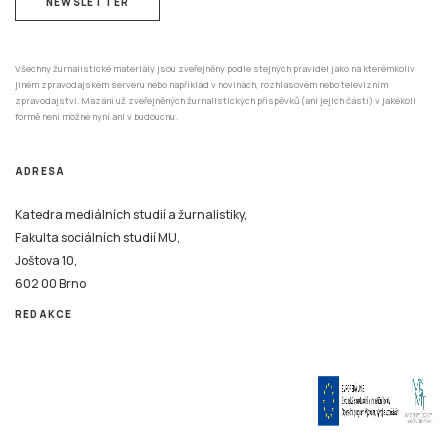
NEWSLETTER
Všechny žurnalistické materiály jsou zveřejněny podle stejných pravidel jako na kterémkoliv
jiném zpravodajském serveru nebo například v novinách, rozhlasovém nebo televizním
zpravodajství. Mazání už zveřejněných žurnalistických příspěvků (ani jejich částí) v jakékoli
formě není možné nyní ani v budoucnu.
ADRESA
Katedra mediálních studií a žurnalistiky,
Fakulta sociálních studií MU,
Joštova 10,
602 00 Brno
REDAKCE