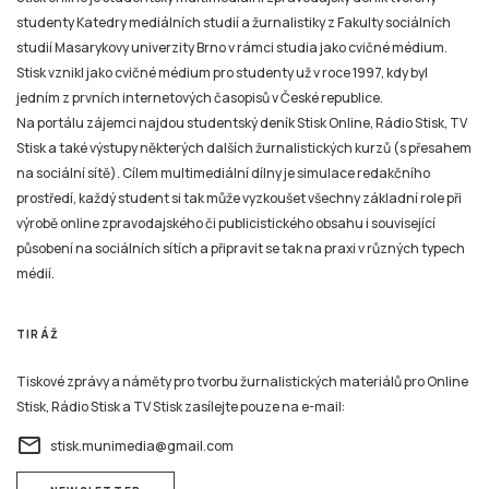
studenty Katedry mediálních studií a žurnalistiky z Fakulty sociálních
studií Masarykovy univerzity Brno v rámci studia jako cvičné médium.
Stisk vznikl jako cvičné médium pro studenty už v roce 1997, kdy byl
jedním z prvních internetových časopisů v České republice.
Na portálu zájemci najdou studentský deník Stisk Online, Rádio Stisk, TV
Stisk a také výstupy některých dalších žurnalistických kurzů (s přesahem
na sociální sítě). Cílem multimediální dílny je simulace redakčního
prostředí, každý student si tak může vyzkoušet všechny základní role při
výrobě online zpravodajského či publicistického obsahu i související
působení na sociálních sítích a připravit se tak na praxi v různých typech
médií.
TIRÁŽ
Tiskové zprávy a náměty pro tvorbu žurnalistických materiálů pro Online
Stisk, Rádio Stisk a TV Stisk zasílejte pouze na e-mail:
email
stisk.munimedia@gmail.com