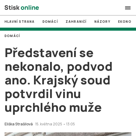
HLAVNÍ STRANA
DOMÁCÍ
ZAHRANIČÍ
NÁZORY
EKONOMI
search
DOMÁCÍ
#
MUNI
Představení se
#
Brno
nekonalo, podvod
#
volby
ano. Krajský soud
login
PŘIHLÁSIT SE
potvrdil vinu
Zapomněli jste heslo?
Založit nový účet
uprchlého muže
Eliška Strašilová
15. května 2025 • 13:05