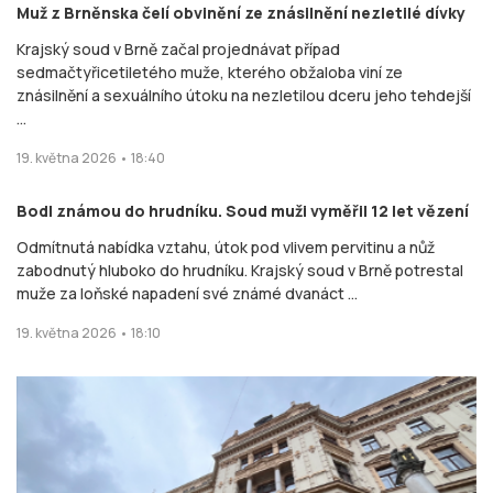
Muž z Brněnska čelí obvinění ze znásilnění nezletilé dívky
Krajský soud v Brně začal projednávat případ
sedmačtyřicetiletého muže, kterého obžaloba viní ze
znásilnění a sexuálního útoku na nezletilou dceru jeho tehdejší
...
19. května 2026 • 18:40
Bodl známou do hrudníku. Soud muži vyměřil 12 let vězení
Odmítnutá nabídka vztahu, útok pod vlivem pervitinu a nůž
zabodnutý hluboko do hrudníku. Krajský soud v Brně potrestal
muže za loňské napadení své známé dvanáct ...
19. května 2026 • 18:10