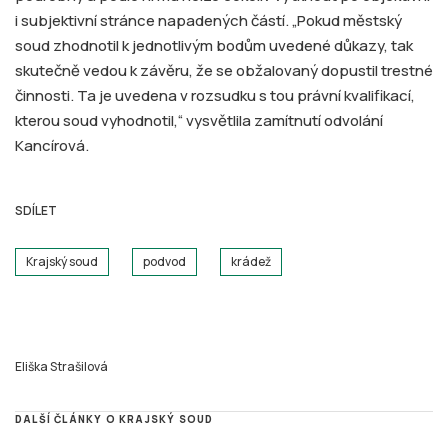
i subjektivní stránce napadených částí. „Pokud městský
soud zhodnotil k jednotlivým bodům uvedené důkazy, tak
skutečně vedou k závěru, že se obžalovaný dopustil trestné
činnosti. Ta je uvedena v rozsudku s tou právní kvalifikací,
kterou soud vyhodnotil,“ vysvětlila zamítnutí odvolání
Kancírová.
SDÍLET
Krajský soud
podvod
krádež
Eliška Strašilová
DALŠÍ ČLÁNKY O KRAJSKÝ SOUD