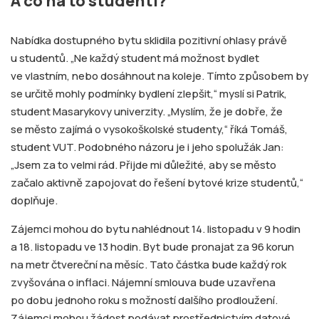
A co na to studenti?
Nabídka dostupného bytu sklidila pozitivní ohlasy právě
u studentů. „Ne každý student má možnost bydlet
ve vlastním, nebo dosáhnout na koleje. Tímto způsobem by
se určitě mohly podmínky bydlení zlepšit,“ myslí si Patrik,
student Masarykovy univerzity. „Myslím, že je dobře, že
se město zajímá o vysokoškolské studenty,“ říká Tomáš,
student VUT. Podobného názoru je i jeho spolužák Jan:
„Jsem za to velmi rád. Přijde mi důležité, aby se město
začalo aktivně zapojovat do řešení bytové krize studentů,“
doplňuje.
Zájemci mohou do bytu nahlédnout 14. listopadu v 9 hodin
a 18. listopadu ve 13 hodin. Byt bude pronajat za 96 korun
na metr čtvereční na měsíc. Tato částka bude každý rok
zvyšována o inflaci. Nájemní smlouva bude uzavřena
po dobu jednoho roku s možností dalšího prodloužení.
Zájemci mohou žádost podávat prostřednictvím datové