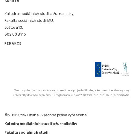
ADRESA
Katedra mediálních studií a žurnalistiky,
Fakulta sociálních studií MU,
Joštova 10,
602 00 Brno
REDAKCE
Tento systém je financován v rámci realizace projektu Strategické investice Masarykovy
univerzity do vzdělávání SIMU+ registrační číslo CZ.02.2.67/0.0/0.0/16_016/0002416.
© 2026 Stisk.Online – všechna práva vyhrazena
Katedra mediálních studií a žurnalistiky
Fakulta sociálních studií