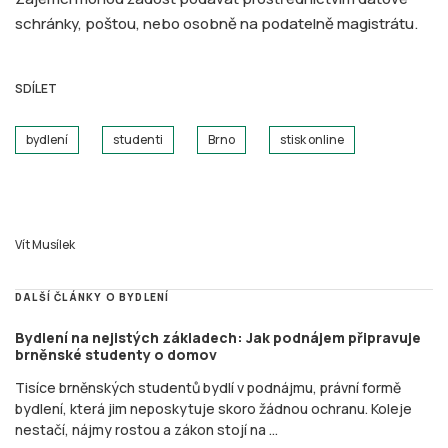
schránky, poštou, nebo osobně na podatelně magistrátu.
SDÍLET
bydlení
studenti
Brno
stisk online
Vít Musílek
DALŠÍ ČLÁNKY O BYDLENÍ
Bydlení na nejistých základech: Jak podnájem připravuje
brněnské studenty o domov
Tisíce brněnských studentů bydlí v podnájmu, právní formě
bydlení, která jim neposkytuje skoro žádnou ochranu. Koleje
nestačí, nájmy rostou a zákon stojí na ...