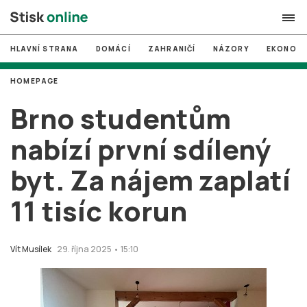
HLAVNÍ STRANA
DOMÁCÍ
ZAHRANIČÍ
NÁZORY
EKONOMI
search
HOMEPAGE
#
MUNI
Brno studentům
#
Brno
nabízí první sdílený
#
volby
byt. Za nájem zaplatí
login
PŘIHLÁSIT SE
11 tisíc korun
Zapomněli jste heslo?
Založit nový účet
Vít Musílek
29. října 2025 • 15:10