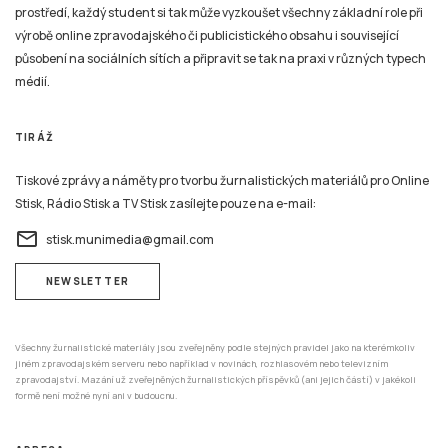
prostředí, každý student si tak může vyzkoušet všechny základní role při
výrobě online zpravodajského či publicistického obsahu i související
působení na sociálních sítích a připravit se tak na praxi v různých typech
médií.
TIRÁŽ
Tiskové zprávy a náměty pro tvorbu žurnalistických materiálů pro Online
Stisk, Rádio Stisk a TV Stisk zasílejte pouze na e-mail:
email
stisk.munimedia@gmail.com
NEWSLETTER
Všechny žurnalistické materiály jsou zveřejněny podle stejných pravidel jako na kterémkoliv
jiném zpravodajském serveru nebo například v novinách, rozhlasovém nebo televizním
zpravodajství. Mazání už zveřejněných žurnalistických příspěvků (ani jejich částí) v jakékoli
formě není možné nyní ani v budoucnu.