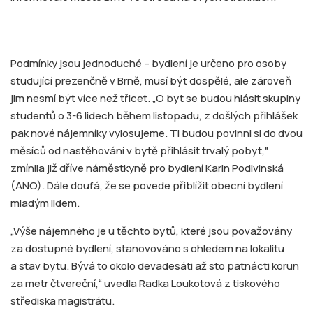
Podmínky jsou jednoduché – bydlení je určeno pro osoby
studující prezenčně v Brně, musí být dospělé, ale zároveň
jim nesmí být více než třicet. „O byt se budou hlásit skupiny
studentů o 3-6 lidech během listopadu, z došlých přihlášek
pak nové nájemníky vylosujeme. Ti budou povinni si do dvou
měsíců od nastěhování v bytě přihlásit trvalý pobyt,"
zmínila již dříve náměstkyně pro bydlení Karin Podivinská
(ANO). Dále doufá, že se povede přiblížit obecní bydlení
mladým lidem.
„Výše nájemného je u těchto bytů, které jsou považovány
za dostupné bydlení, stanovováno s ohledem na lokalitu
a stav bytu. Bývá to okolo devadesáti až sto patnácti korun
za metr čtvereční,“ uvedla Radka Loukotová z tiskového
střediska magistrátu.