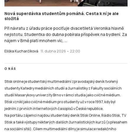
Nová superdávka studentům pomáhá. Cesta k ní je ale
složitá
Při návratu z úřadu práce pociťuje dvacetiletá Veronika hlavně
nejistotu. Studentka do dubna pobírala příspěvek na bydlení. Za
nájem v Brně platí mnohem víc, ...
Eliška Kucharčíková
11. dubna 2026 • 22:00
O NÁS
Stisk online je studentský multimediální zpravodajský deník tvořený
studenty Katedry mediálních studií a žurnalistiky z Fakulty sociálních
studií Masarykovy univerzity Brno v rámci studia jako cvičné médium.
Stisk vznikl jako cvičné médium pro studenty už v roce 1997, kdy byl
jedním z prvních internetových časopisů v České republice.
Na portálu zájemci najdou studentský deník Stisk Online, Rádio Stisk, TV
Stisk a také výstupy některých dalších žurnalistických kurzů (s přesahem
na sociální sítě). Cílem multimediální dílny je simulace redakčního