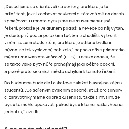
„Dosud jsme se orientovali na seniory, pro které je to
příležitost, jak si zachovat soukromí a zároveň mít na dosah
společnost. U tohoto bytu jsme ale museli hledat jiné
řešení, protože je ve druhém podlaží a nevede do něj výtah,
je dostupný pouze po úzkém točitém schodišti. Vytvořit
v něm zázemí studentům, pro které je sdílené bydlení
běžné, se tak vysloveně nabízelo,“ popsala dříve primátorka
města Brna Markéta Vaňková (ODS). Ta také dodala, že
se takto velké byty hůře pronajímají jako běžné obecní,
a právě proto se u nich město uchyluje k tomuto řešení.
Do budoucna bude dle Loukotové záležet hlavně na zájmu
studentů. „Se sdíleným bydlením obecně, ať už pro seniory
či zdravotníky máme dobré zkušenosti, takže si myslím, že
by se to mohlo opakovat, pokud by se k tomu našla vhodná
jednotka," uvedla.