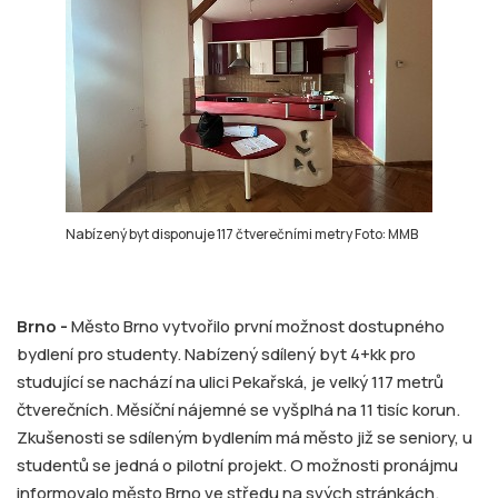
Nabízený byt disponuje 117 čtverečními metry Foto: MMB
Brno -
Město Brno vytvořilo první možnost dostupného
bydlení pro studenty. Nabízený sdílený byt 4+kk pro
studující se nachází na ulici Pekařská, je velký 117 metrů
čtverečních. Měsíční nájemné se vyšplhá na 11 tisíc korun.
Zkušenosti se sdíleným bydlením má město již se seniory, u
studentů se jedná o pilotní projekt. O možnosti pronájmu
informovalo město Brno ve středu na svých stránkách.