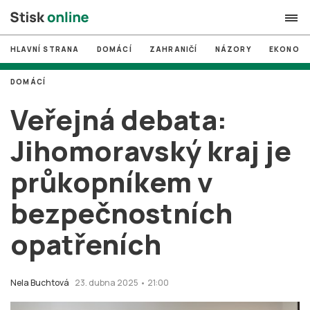
HLAVNÍ STRANA
DOMÁCÍ
ZAHRANIČÍ
NÁZORY
EKONOMI
search
DOMÁCÍ
#
MUNI
Veřejná debata:
#
Brno
Jihomoravský kraj je
#
volby
průkopníkem v
login
PŘIHLÁSIT SE
bezpečnostních
Zapomněli jste heslo?
Založit nový účet
opatřeních
Nela Buchtová
23. dubna 2025 • 21:00