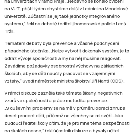
na univerzitách v rámci kraje. „Nedávno se konalo cvičení
na VUT, příští týden chystáme další v Lednici na Mendelově
univerzitě. Zúčastní se jej také jednotky integrovaného
systému,“ řekl na debatě ředitel jihomoravské policie Leoš
Tržil.
Tématem debaty byla prevence a včasné podchycení
případného útočníka. „Nelze vytvořit dokonalý systém, je to
odraz vývoje společnosti a my na něj musíme reagovat.
Zavádíme požadavky osobnostní výchovy na základních
školách, aby se děti naučily pracovat se vzájemnými
vztahy,“ uvedl náměstek ministra školství Jiří Nantl (ODS).
V rámci diskuze zazněla také témata šikany, negativních
vzorů ve společnosti a práce metodika prevence.
„S duševními problémy se na mě v průměru obrací zhruba
deset procent dětí, přičemž ne všechny se mi svěří. Jako
budoucí ředitel školy cítím, že je pro mne téma bezpečnosti
na školách nosné,“ řekl účastník diskuze a bývalý učitel