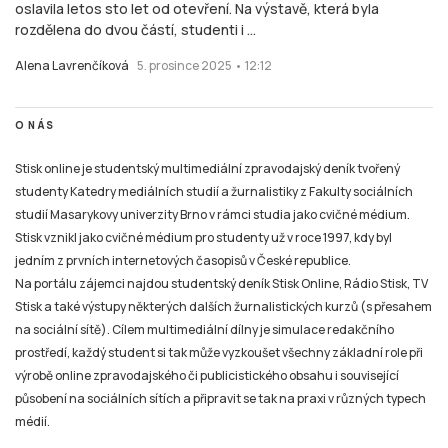
oslavila letos sto let od otevření. Na výstavě, která byla
rozdělena do dvou částí, studenti i ...
Alena Lavrenčíková
5. prosince 2025 • 12:12
O NÁS
Stisk online je studentský multimediální zpravodajský deník tvořený
studenty Katedry mediálních studií a žurnalistiky z Fakulty sociálních
studií Masarykovy univerzity Brno v rámci studia jako cvičné médium.
Stisk vznikl jako cvičné médium pro studenty už v roce 1997, kdy byl
jedním z prvních internetových časopisů v České republice.
Na portálu zájemci najdou studentský deník Stisk Online, Rádio Stisk, TV
Stisk a také výstupy některých dalších žurnalistických kurzů (s přesahem
na sociální sítě). Cílem multimediální dílny je simulace redakčního
prostředí, každý student si tak může vyzkoušet všechny základní role při
výrobě online zpravodajského či publicistického obsahu i související
působení na sociálních sítích a připravit se tak na praxi v různých typech
médií.