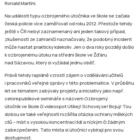
Ronald Martini.
Na události typu ozbrojeného útočníka ve škole se začala
česká policie více zaměřovat od roku 2012. Přestože tehdy
ještě v ČR nebyl zaznamenaný ani jeden takový případ,
zkušenosti ze zahraničí naznačovaly, že podobný incident
může nastat prakticky kdekoliv. Jen o dva roky později došlo
k ozbrojenému útoku na střední škole ve Žďáru
nad Sázavou, který si vyžádal jednu oběť.
Právě tehdy rapidně vzrostl zájem o vzdělávání učitelů
i pracovníků veřejné správy v této problematice. V průběhu
let se tématem zabývaly projekty a iniciativy jako např.
celorepublikové semináře s názvem Ozbrojený
útočník ve škole či videospot Utíkej! Schovej se! Bojuj! Tou
dobou se také veřejností rozšířila otázka ochrany měkkých
cílů – míst s vysokou koncentrací lidí a nízkým či žádným
zabezpečením. Tato místa si útočníci vybírají pro svou
dostupnost.