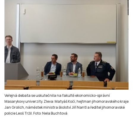
Veřejná debata se uskutečnila na fakultě ekonomicko-správní
Masarykovy univerzity. Zleva: Matyáš Kočí, hejtman jihomoravského kraje
Jan Grolich, náměstek ministra školství Jiří Nantl a ředitel jihomoravské
policie Leoš Tržil. Foto: Nela Buchtová