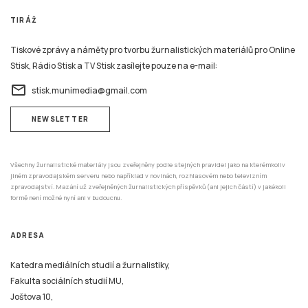
TIRÁŽ
Tiskové zprávy a náměty pro tvorbu žurnalistických materiálů pro Online
Stisk, Rádio Stisk a TV Stisk zasílejte pouze na e-mail:
email
stisk.munimedia@gmail.com
NEWSLETTER
Všechny žurnalistické materiály jsou zveřejněny podle stejných pravidel jako na kterémkoliv
jiném zpravodajském serveru nebo například v novinách, rozhlasovém nebo televizním
zpravodajství. Mazání už zveřejněných žurnalistických příspěvků (ani jejich částí) v jakékoli
formě není možné nyní ani v budoucnu.
ADRESA
Katedra mediálních studií a žurnalistiky,
Fakulta sociálních studií MU,
Joštova 10,